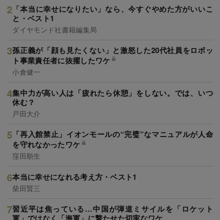
「本当に幸せになりたい」なら、今すぐやめた方がいいこ
と・ベスト1
ダイヤモンド社書籍編集局
孫正義が「顔も見たくない」と激怒した20代社員をロボッ
ト事業責任者に抜擢したワケ
小倉健一
集中力が高い人は「疲れたら休憩」をしない。では、いつ
休む？
戸田大介
「再入館禁止」イオンモールの“完璧”なマニュアルが人命
を守れなかったワケ
窪田順生
本当に幸せになれる考え方・ベスト1
柴田賢三
習近平は焦っている…中国が弾道ミサイルを「ロケット
軍」ではなく「海軍」に撃たせた切実なワケ