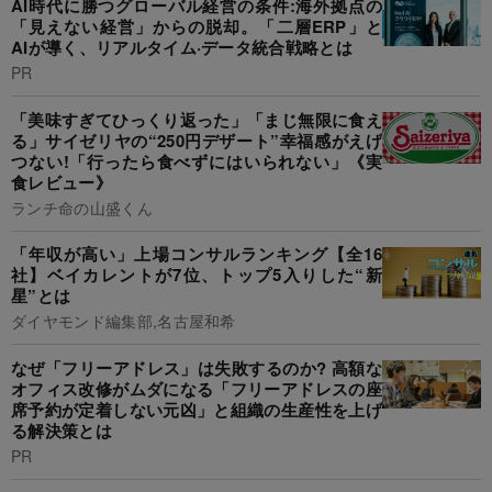
AI時代に勝つグローバル経営の条件:海外拠点の
「見えない経営」からの脱却。「二層ERP」と
AIが導く、リアルタイム·データ統合戦略とは
PR
「美味すぎてひっくり返った」「まじ無限に食え
る」サイゼリヤの“250円デザート”幸福感がえげ
つない!「行ったら食べずにはいられない」《実
食レビュー》
ランチ命の山盛くん
「年収が高い」上場コンサルランキング【全16
社】ベイカレントが7位、トップ5入りした“新
星”とは
ダイヤモンド編集部,名古屋和希
なぜ「フリーアドレス」は失敗するのか? 高額な
オフィス改修がムダになる「フリーアドレスの座
席予約が定着しない元凶」と組織の生産性を上げ
る解決策とは
PR