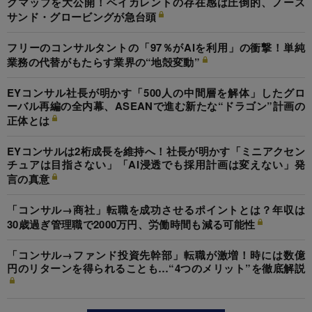
グマップを大公開！ベイカレントの存在感は圧倒的、ノース
サンド・グロービングが急台頭
フリーのコンサルタントの「97％がAIを利用」の衝撃！単純
業務の代替がもたらす業界の“地殻変動”
EYコンサル社長が明かす「500人の中間層を解体」したグロ
ーバル再編の全内幕、ASEANで進む新たな“ドラゴン”計画の
正体とは
EYコンサルは2桁成長を維持へ！社長が明かす「ミニアクセン
チュアは目指さない」「AI浸透でも採用計画は変えない」発
言の真意
「コンサル→商社」転職を成功させるポイントとは？年収は
30歳過ぎ管理職で2000万円、労働時間も減る可能性
「コンサル→ファンド投資先幹部」転職が激増！時には数億
円のリターンを得られることも…“4つのメリット”を徹底解説