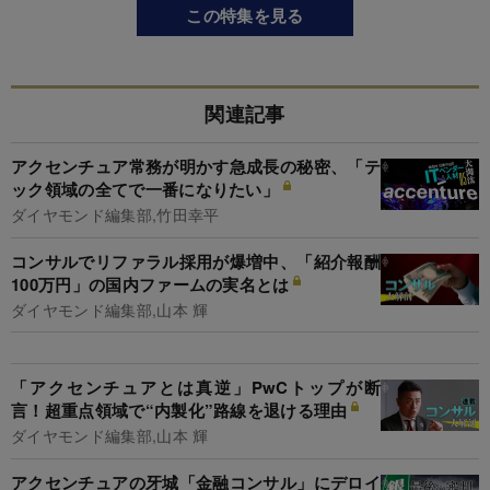
この特集を見る
関連記事
アクセンチュア常務が明かす急成長の秘密、「テ
ック領域の全てで一番になりたい」
ダイヤモンド編集部,竹田幸平
コンサルでリファラル採用が爆増中、「紹介報酬
100万円」の国内ファームの実名とは
ダイヤモンド編集部,山本 輝
「アクセンチュアとは真逆」PwCトップが断
言！超重点領域で“内製化”路線を退ける理由
ダイヤモンド編集部,山本 輝
アクセンチュアの牙城「金融コンサル」にデロイ