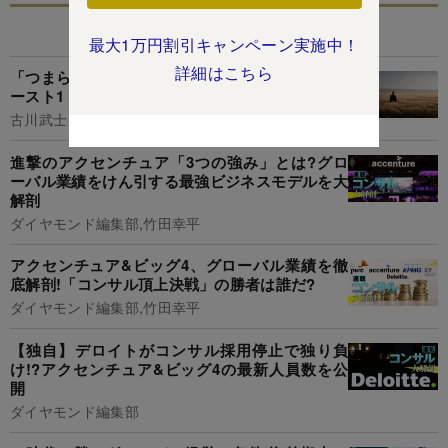
あなたにおすすめ
最大1万円割引キャンペーン実施中！
詳細はこちら
「つまらない人生を送る人」に共通する特徴・ワ
ースト1
古川武士
進撃のアクセンチュア「3つの強み」とは?グロ
ーバル業績をけん引する最強ビジネスモデルを大
解剖
ダイヤモンド編集部,竹田幸平
アクセンチュア&ビッグ4、グローバル業績を徹
底解剖!「コンサル頂上決戦」の勝者は誰だ?
ダイヤモンド編集部,竹田幸平
【独自】デロイトがコンサル採用停止で独り負
け!?アクセンチュア&ビッグ4の最新人員数を公
開
ダイヤモンド編集部