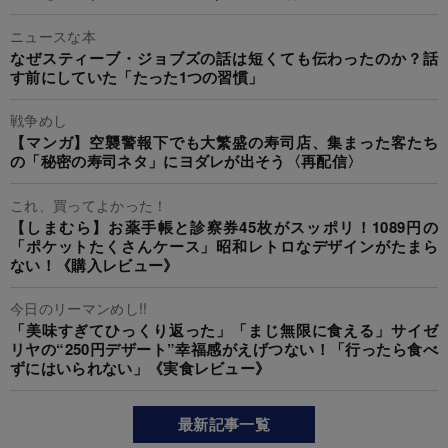
ニュースな本
なぜスティーブ・ジョブズの話は短くても伝わったのか？話
す前にしていた「たった1つの習慣」
戦争めし
【マンガ】空襲警報下でも大繁盛の寿司店、集まった客たち
の「秘密の寿司ネタ」にヨダレが出そう〈再配信〉
これ、買ってよかった！
【しまむら】お薬手帳と診察券45枚がスッポリ！1089円の
「ポケットたくさんケース」昭和レトロなデザインがたまら
ない！《購入レビュー》
今日のリーマンめし!!
「美味すぎてひっくり返った」「まじ無限に食える」サイゼ
リヤの“250円デザート”幸福感がえげつない！「行ったら食べ
ずにはいられない」《実食レビュー》
最新記事一覧