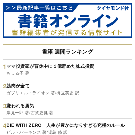
書籍 週間ランキング
ママ投資家が育休中に１億貯めた株式投資
ちょる子 著
筋肉が全て
ガブリエル・ライオン 著/御立英史 訳
嫌われる勇気
岸見一郎 著/古賀史健 著
DIE WITH ZERO 人生が豊かになりすぎる究極のルール
ビル・パーキンス 著/児島 修 訳