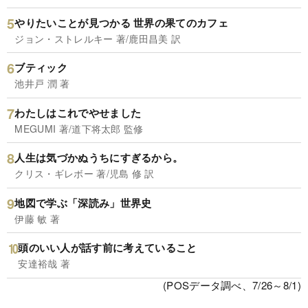
やりたいことが見つかる 世界の果てのカフェ
ジョン・ストレルキー 著/鹿田昌美 訳
ブティック
池井戸 潤 著
わたしはこれでやせました
MEGUMI 著/道下将太郎 監修
人生は気づかぬうちにすぎるから。
クリス・ギレボー 著/児島 修 訳
地図で学ぶ「深読み」世界史
伊藤 敏 著
頭のいい人が話す前に考えていること
安達裕哉 著
(POSデータ調べ、7/26～8/1)