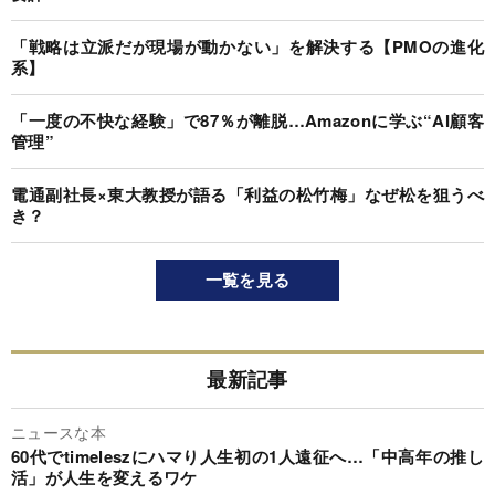
「戦略は立派だが現場が動かない」を解決する【PMOの進化
系】
「一度の不快な経験」で87％が離脱…Amazonに学ぶ“AI顧客
管理”
電通副社長×東大教授が語る「利益の松竹梅」なぜ松を狙うべ
き？
一覧を見る
最新記事
ニュースな本
60代でtimeleszにハマり人生初の1人遠征へ…「中高年の推し
活」が人生を変えるワケ