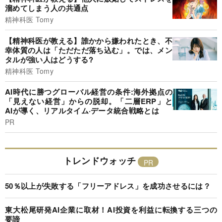
溜めてしまう人の共通点
精神科医 Tomy
【精神科医が教える】誰かから嫌われたとき、不
幸体質の人は「ただただ落ち込む」。では、メン
タルが強い人はどうする?
精神科医 Tomy
AI時代に勝つグローバル経営の条件:海外拠点の
「見えない経営」からの脱却。「二層ERP」と
AIが導く、リアルタイム·データ統合戦略とは
PR
トレンドウォッチ
50％以上が失敗する「フリーアドレス」を成功させるには？
東大松尾研発AI企業に取材！AI投資を利益に転換する三つの
要諦