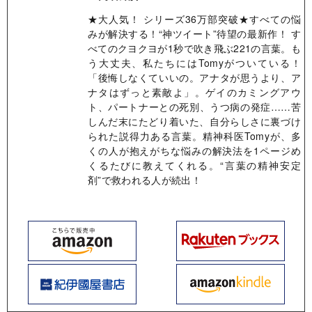
★大人気！ シリーズ36万部突破★すべての悩
みが解決する！“神ツイート”待望の最新作！ す
べてのクヨクヨが1秒で吹き飛ぶ221の言葉。も
う大丈夫、私たちにはTomyがついている！
「後悔しなくていいの。アナタが思うより、ア
ナタはずっと素敵よ」。ゲイのカミングアウ
ト、パートナーとの死別、うつ病の発症……苦
しんだ末にたどり着いた、自分らしさに裏づけ
られた説得力ある言葉。精神科医Tomyが、多
くの人が抱えがちな悩みの解決法を1ページめ
くるたびに教えてくれる。“言葉の精神安定
剤”で救われる人が続出！