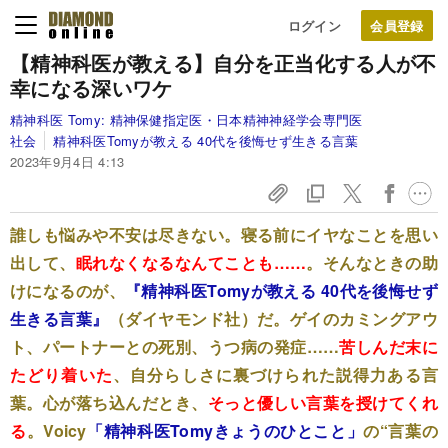
ログイン
【精神科医が教える】
自分を正当化する人が不
幸になる深いワケ
精神科医 Tomy:
精神保健指定医・日本精神神経学会専門医
社会
精神科医Tomyが教える 40代を後悔せず生きる言葉
2023年9月4日 4:13
誰しも悩みや不安は尽きない。寝る前にイヤなことを思い
出して、
眠れなくなるなんてことも……
。そんなときの助
けになるのが、
『精神科医Tomyが教える 40代を後悔せず
生きる言葉』
（ダイヤモンド社）だ。ゲイのカミングアウ
ト、パートナーとの死別、うつ病の発症……
苦しんだ末に
たどり着いた
、自分らしさに裏づけられた説得力ある言
葉。心が落ち込んだとき、
そっと優しい言葉を授けてくれ
る
。Voicy
「
精神科医Tomyきょうのひとこと
」
の“言葉の