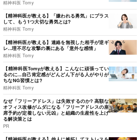
精神科医 Tomy
【精神科医が教える】「嫌われる勇気」にプラス
して、もう1つ大切な勇気とは?
精神科医 Tomy
【精神科医が教える】連絡を無視した相手が逆ギ
レ...理不尽な攻撃の裏にある「意外な感情」
精神科医 Tomy
【精神科医Tomyが教える】こんなに頑張ってい
るのに...自己肯定感がどんどん下がる人がやりが
ちなNG習慣とは?
精神科医 Tomy
なぜ「フリーアドレス」は失敗するのか? 高額な
オフィス改修がムダになる「フリーアドレスの座
席予約が定着しない元凶」と組織の生産性を上げ
る解決策とは
PR
【精神科医が教える】他人に嫉妬してストレスを