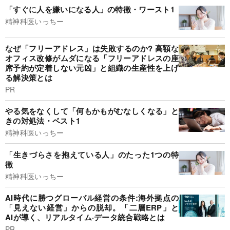
「すぐに人を嫌いになる人」の特徴・ワースト1
精神科医いっちー
なぜ「フリーアドレス」は失敗するのか? 高額な
オフィス改修がムダになる「フリーアドレスの座
席予約が定着しない元凶」と組織の生産性を上げ
る解決策とは
PR
やる気をなくして「何もかもがむなしくなる」と
きの対処法・ベスト1
精神科医いっちー
「生きづらさを抱えている人」のたった1つの特
徴
精神科医いっちー
AI時代に勝つグローバル経営の条件:海外拠点の
「見えない経営」からの脱却。「二層ERP」と
AIが導く、リアルタイム·データ統合戦略とは
PR