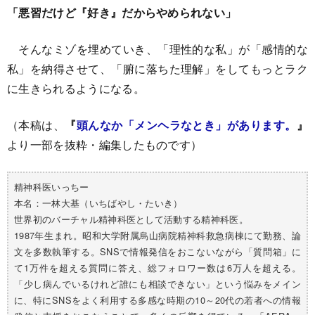
「悪習だけど『好き』だからやめられない」
そんなミゾを埋めていき、「理性的な私」が「感情的な
私」を納得させて、「腑に落ちた理解」をしてもっとラク
に生きられるようになる。
（本稿は、
『
頭んなか「メンヘラなとき」があります。
』
より一部を抜粋・編集したものです）
精神科医いっちー
本名：一林大基（いちばやし・たいき）
世界初のバーチャル精神科医として活動する精神科医。
1987年生まれ。昭和大学附属烏山病院精神科救急病棟にて勤務、論
文を多数執筆する。SNSで情報発信をおこないながら「質問箱」に
て1万件を超える質問に答え、総フォロワー数は6万人を超える。
「少し病んでいるけれど誰にも相談できない」という悩みをメイン
に、特にSNSをよく利用する多感な時期の10～20代の若者への情報