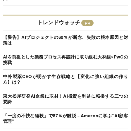
トレンドウォッチ
【警告】AIプロジェクトの60％が断念、失敗の根本原因と対
策は
AIを前提とした業務プロセス再設計に取り組む大林組×PwCの
挑戦
中外製薬CEOが明かす生存戦略と【変化に強い組織の作り
方】は？
東大松尾研発AI企業に取材！AI投資を利益に転換する三つの
要諦
「一度の不快な経験」で87％が離脱…Amazonに学ぶ“AI顧客
管理”