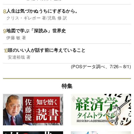
人生は気づかぬうちにすぎるから。
クリス・ギレボー 著/児島 修 訳
地図で学ぶ「深読み」世界史
伊藤 敏 著
頭のいい人が話す前に考えていること
安達裕哉 著
(POSデータ調べ、7/26～8/1)
特集