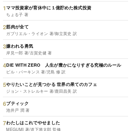
ママ投資家が育休中に１億貯めた株式投資
ちょる子 著
筋肉が全て
ガブリエル・ライオン 著/御立英史 訳
嫌われる勇気
岸見一郎 著/古賀史健 著
DIE WITH ZERO 人生が豊かになりすぎる究極のルール
ビル・パーキンス 著/児島 修 訳
やりたいことが見つかる 世界の果てのカフェ
ジョン・ストレルキー 著/鹿田昌美 訳
ブティック
池井戸 潤 著
わたしはこれでやせました
MEGUMI 著/道下将太郎 監修