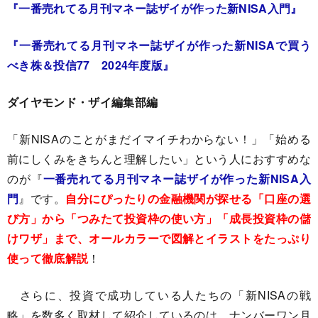
『一番売れてる月刊マネー誌ザイが作った新NISA入門』
『一番売れてる月刊マネー誌ザイが作った新NISAで買う
べき株＆投信77 2024年度版』
ダイヤモンド・ザイ編集部編
「新NISAのことがまだイマイチわからない！」「始める
前にしくみをきちんと理解したい」という人におすすめな
のが『
一番売れてる月刊マネー誌ザイが作った新NISA入
門
』です。
自分にぴったりの金融機関が探せる「口座の選
び方」から「つみたて投資枠の使い方」「成長投資枠の儲
けワザ」まで、オールカラーで図解とイラストをたっぷり
使って徹底解説
！
さらに、投資で成功している人たちの「新NISAの戦
略」を数多く取材して紹介しているのは、ナンバーワン月