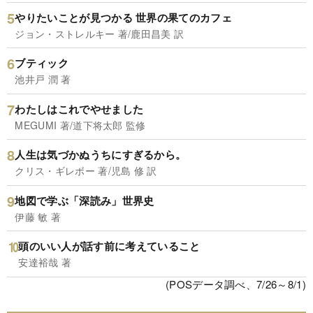
やりたいことが見つかる 世界の果てのカフェ
ジョン・ストレルキー 著/鹿田昌美 訳
ブティック
池井戸 潤 著
わたしはこれでやせました
MEGUMI 著/道下将太郎 監修
人生は気づかぬうちにすぎるから。
クリス・ギレボー 著/児島 修 訳
地図で学ぶ「深読み」世界史
伊藤 敏 著
頭のいい人が話す前に考えていること
安達裕哉 著
(POSデータ調べ、7/26～8/1)