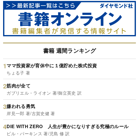
書籍 週間ランキング
ママ投資家が育休中に１億貯めた株式投資
ちょる子 著
筋肉が全て
ガブリエル・ライオン 著/御立英史 訳
嫌われる勇気
岸見一郎 著/古賀史健 著
DIE WITH ZERO 人生が豊かになりすぎる究極のルール
ビル・パーキンス 著/児島 修 訳