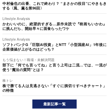
中村倫也の出番、これで終わり？ “まさかの役目”にやきもき
する〈風、薫る第96回〉
Lifestyle Analysis
かわいいのに、絶望的すぎる…原作未読で『映画ちいかわ』
に挑んだら、開始早々に面食らったワケ
Lifestyle Analysis
ソフトバンクG「巨額AI投資」とNTT「小型国産AI」1年後に
企業価値が上がるのはどっち？
もう悩まない！職場・未解決問題
部下に「何でも言ってね」と言う上司は二流…では、一流が
使う“魔法の質問”とは？
株トレ
株で勝てる人は見逃さない「すぐに損切りすべきチャート」
の特徴
最新記事一覧