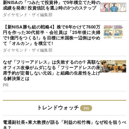
新NISAの「つみたて投資枠」で5年積立てた時の
成績を発表! 投資信託を選ぶ時の3つのステップ
ダイヤモンド・ザイ編集部
【新NISA勝ち組の戦略4】株で8年かけて7600万
円を作った30代前半・会社員は「25年後に夫婦
で1億円をつくる!」を目標に米国株一辺倒はやめ
て「オルカン」を積立て!
ダイヤモンド・ザイ編集部
なぜ「フリーアドレス」は失敗するのか? 高額な
オフィス改修がムダになる「フリーアドレスの座
席予約が定着しない元凶」と組織の生産性を上げ
る解決策とは
PR
トレンドウォッチ
電通副社長×東大教授が語る「利益の松竹梅」なぜ松を狙うべ
き？