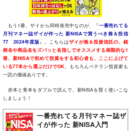
もう1冊、ザイから同時発売中なのが、『
一番売れてる
月刊マネー誌ザイが作った 新NISAで買うべき株＆投信
77 2024年度版
』。こちらは
ザイが株＆投資信託の、銘
柄名や商品名をズバッと名指しでオススメする画期的な1
冊
。
新NISAで初めて投資をする初心者も、ここに上げて
いる77本から選ぶだけでOK
。もちろんベテラン投資家も
一読の価値ありです。
赤本と青本をダブルで読んで、新NISAを賢く使いこな
しましょう！
一番売れてる月刊マネー誌ザ
イが作った 新NISA入門