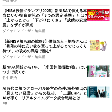
【NISA投信グランプリ2025】新NISAで買える本
当にいい投資信託の「3つの選定基準」とは?
「上がったか」「下がりにくさ」「成績の安定
度」をザイが採点
ダイヤモンド・ザイ編集部
【新NISA勝ち組の戦略3】優待名人・桐谷さんは
「暴落の時に安い株を買って上がるまでじっくり
待つ!」の攻めの戦略で臨む!
ダイヤモンド・ザイ編集部
新NISA開始から1年、「米国株価指数1強」はい
つまで続くか
竹中正治
AI時代に勝つグローバル経営の条件:海外拠点の
「見えない経営」からの脱却。「二層ERP」と
AIが導く、リアルタイム·データ統合戦略とは
PR