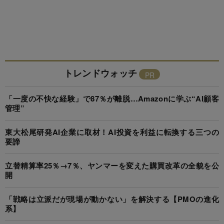
トレンドウォッチ
「一度の不快な経験」で87％が離脱…Amazonに学ぶ“AI顧客
管理”
東大松尾研発AI企業に取材！AI投資を利益に転換する三つの
要諦
立替精算率25％→7％、ヤンマーを変えた購買改革の全貌を公
開
「戦略は立派だが現場が動かない」を解決する【PMOの進化
系】