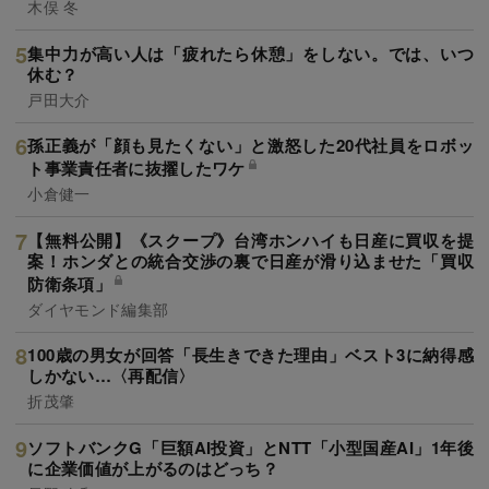
木俣 冬
集中力が高い人は「疲れたら休憩」をしない。では、いつ
休む？
戸田大介
孫正義が「顔も見たくない」と激怒した20代社員をロボッ
ト事業責任者に抜擢したワケ
小倉健一
【無料公開】《スクープ》台湾ホンハイも日産に買収を提
案！ホンダとの統合交渉の裏で日産が滑り込ませた「買収
防衛条項」
ダイヤモンド編集部
100歳の男女が回答「長生きできた理由」ベスト3に納得感
しかない…〈再配信〉
折茂肇
ソフトバンクG「巨額AI投資」とNTT「小型国産AI」1年後
に企業価値が上がるのはどっち？