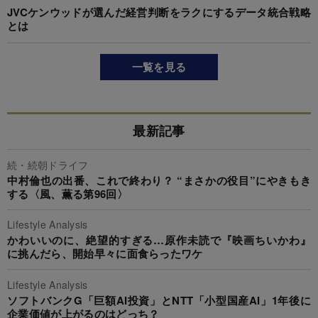
JVCケンウッドが選んだ経営判断をラクにするデータ統合戦略
とは
一覧を見る
最新記事
続・続朝ドライフ
中村倫也の出番、これで終わり？ “まさかの役目”にやきもき
する〈風、薫る第96回〉
Lifestyle Analysis
かわいいのに、絶望的すぎる…原作未読で『映画ちいかわ』
に挑んだら、開始早々に面食らったワケ
Lifestyle Analysis
ソフトバンクG「巨額AI投資」とNTT「小型国産AI」1年後に
企業価値が上がるのはどっち？