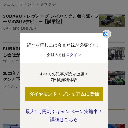
フェルディナント・ヤマグチ
SUBARU・レヴォーグ レイバック、都会派イメ
ージのSUVデビュー【試乗記】
CAR and DRIVER
続きを読むには会員登録が必要です。
SUBARUアイサイトはほとんど自動運転!?しか
し会社が「過信しないで」と強調する性能とは
会員の方は
ログイン
フェルディナント・ヤマグチ
2023年7月25日から「バイク」の検索ワードがガ
すべての記事が読み放題！
クンと下がったワケ
7日間無料体験
フェルディナント・ヤマグチ
ダイヤモンド・プレミアムに登録
最大1万円割引キャンペーン実施中！
特集
詳細はこちら