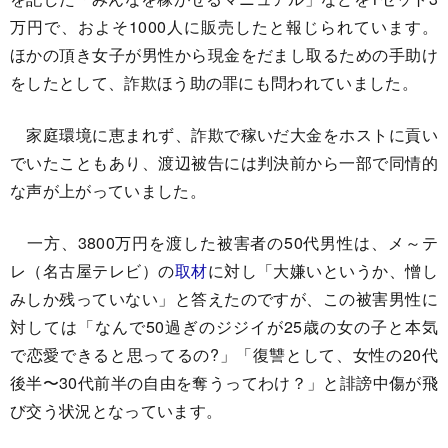
万円で、およそ1000人に販売したと報じられています。
ほかの頂き女子が男性から現金をだまし取るための手助け
をしたとして、詐欺ほう助の罪にも問われていました。
家庭環境に恵まれず、詐欺で稼いだ大金をホストに貢い
でいたこともあり、渡辺被告には判決前から一部で同情的
な声が上がっていました。
一方、3800万円を渡した被害者の50代男性は、メ～テ
レ（名古屋テレビ）の
取材
に対し「大嫌いというか、憎し
みしか残っていない」と答えたのですが、この被害男性に
対しては「なんで50過ぎのジジイが25歳の女の子と本気
で恋愛できると思ってるの?」「復讐として、女性の20代
後半〜30代前半の自由を奪うってわけ？」と誹謗中傷が飛
び交う状況となっています。