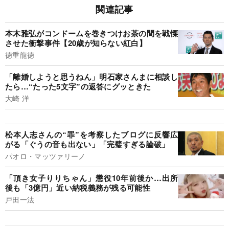
関連記事
本木雅弘がコンドームを巻きつけお茶の間を戦慄
させた衝撃事件【20歳が知らない紅白】
徳重龍徳
「離婚しようと思うねん」明石家さんまに相談し
たら…“たった5文字”の返答にグッときた
大崎 洋
松本人志さんの“罪”を考察したブログに反響広
がる「ぐうの音も出ない」「完璧すぎる論破」
パオロ・マッツァリーノ
「頂き女子りりちゃん」懲役10年前後か…出所
後も「3億円」近い納税義務が残る可能性
戸田一法