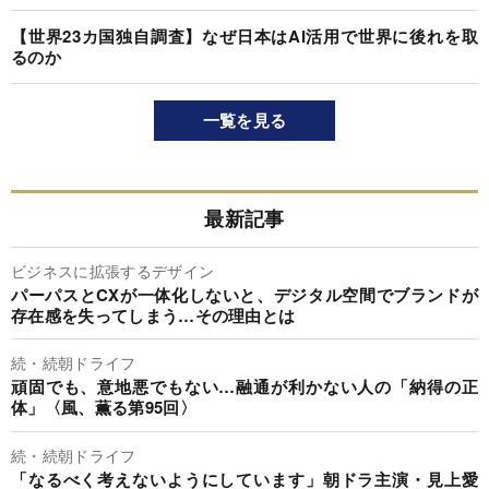
【世界23カ国独自調査】なぜ日本はAI活用で世界に後れを取
るのか
一覧を見る
最新記事
ビジネスに拡張するデザイン
パーパスとCXが一体化しないと、デジタル空間でブランドが
存在感を失ってしまう…その理由とは
続・続朝ドライフ
頑固でも、意地悪でもない…融通が利かない人の「納得の正
体」〈風、薫る第95回〉
続・続朝ドライフ
「なるべく考えないようにしています」朝ドラ主演・見上愛