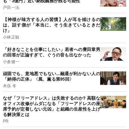
も「3億円」近い納税義務が残る可能性
戸田一法
【神様が味方する人の習慣】人が耳を傾けるの
は、話す側が「本当に、そう生きているときだ
け」
小林正観
「好きなことを仕事にしたい」若者への豊田章男
の回答が正論すぎて、ぐうの音も出なかった
小倉健一
頑固でも、意地悪でもない...融通が利かない人の
「納得の正体」〈風、薫る第95回〉
木俣 冬
なぜ「フリーアドレス」は失敗するのか? 高額な
オフィス改修がムダになる「フリーアドレスの座
席予約が定着しない元凶」と組織の生産性を上げ
る解決策とは
PR