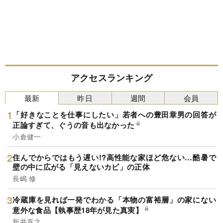
アクセスランキング
最新
昨日
週間
会員
「好きなことを仕事にしたい」若者への豊田章男の回答が
正論すぎて、ぐうの音も出なかった
小倉健一
住んでからではもう遅い!?高性能な家ほど危ない…酷暑で
壁の中に広がる「見えないカビ」の正体
長嶋 修
冷蔵庫を見れば一発でわかる「本物の富裕層」の家にない
意外な食品【執事歴18年が見た真実】
新井直之