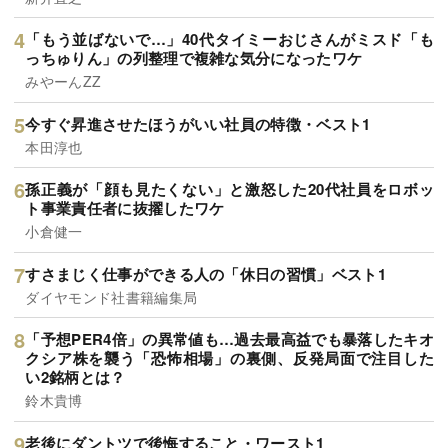
「もう並ばないで…」40代タイミーおじさんがミスド「も
っちゅりん」の列整理で複雑な気分になったワケ
みやーんZZ
今すぐ昇進させたほうがいい社員の特徴・ベスト1
本田淳也
孫正義が「顔も見たくない」と激怒した20代社員をロボッ
ト事業責任者に抜擢したワケ
小倉健一
すさまじく仕事ができる人の「休日の習慣」ベスト1
ダイヤモンド社書籍編集局
「予想PER4倍」の異常値も…過去最高益でも暴落したキオ
クシア株を襲う「恐怖相場」の裏側、反発局面で注目した
い2銘柄とは？
鈴木貴博
老後にダントツで後悔すること・ワースト1