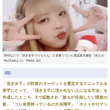
SNSなどで「頂き女子りりちゃん」と名乗っていた渡辺真衣被告（本人の
YouTubeより） Photo: JIJI
「頂き女子」が詐欺のターゲットを選定するマニュアルを
逆手にとって、
「頂き女子に頂かれない人になる方法」を
作成したところ、Xで拡散され「
誰もが目指したい理想の
姿
」「
コレ全部持っているの大谷翔平
」「ホストやロマン