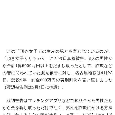
この「頂き女子」の生みの親とも言われているのが、
「頂き女子りりちゃん」こと渡辺真衣被告。3人の男性か
ら合計1億5000万円以上をだまし取ったとして、詐欺など
の罪に問われていた渡辺被告に対し、名古屋地裁は4月22
日、懲役9年・罰金800万円の実刑判決を言い渡しました
（渡辺被告側は5月1日に控訴）。
渡辺被告はマッチングアプリなどで知り合った男性たち
から金を騙し取っただけでなく、男性を詐欺にかける方法
を記した「みんなを稼がせるマニュアル」などを1セット3