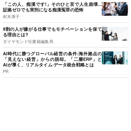
「この人、痴漢です!」そのひと言で人生崩壊...
証拠ゼロでも実刑になる痴漢冤罪の恐怖
村木厚子
9割の人が嫌がる仕事でもモチベーションを保て
る理由とは?
ダイヤモンド社書籍編集局
AI時代に勝つグローバル経営の条件:海外拠点の
「見えない経営」からの脱却。「二層ERP」と
AIが導く、リアルタイム·データ統合戦略とは
PR