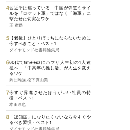
習近平は焦っている…中国が弾道ミサイ
ルを「ロケット軍」ではなく「海軍」に
撃たせた切実なワケ
王 彦麟
【老後】ひとりぼっちにならないために
今すべきこと・ベスト1
ダイヤモンド社書籍編集局
60代でtimeleszにハマり人生初の1人遠
征へ…「中高年の推し活」が人生を変え
るワケ
劇団雌猫,松下真由美
今すぐ昇進させたほうがいい社員の特
徴・ベスト1
本田淳也
「認知症」になりたくないなら今すぐや
るべき習慣・ベスト1
ダイヤモンド社書籍編集局