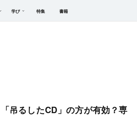
学び
特集
書籍
「吊るしたCD」の方が有効？専