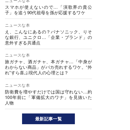
ニュースな本
スマホが使えないので…「演歌界の貴公
子」を追う90代祖母を孫が応援するワケ
ニュースな本
え、こんなにあるの？パナソニック、りそ
な銀行、ユニクロ…「企業・ブランド」の
意外すぎる共通点
ニュースな本
旅ガチャ、酒ガチャ、本ガチャ…「中身が
わからない商品」がバカ売れするワケ。“外
れ”すら喜ぶ現代人の心理とは？
ニュースな本
防衛費を増やすだけでは国は守れない…約
100年前に「軍備拡大のワナ」を見抜いた
人物
最新記事一覧