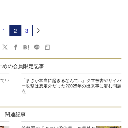
1
2
3
すめの会員限定記事
てい
「まさか本当に起きるなんて...」クマ被害やサイバ
ー攻撃は想定外だった?2025年の出来事に潜む問題
点
関連記事
首都圏で「クマ出没注意」の意外な