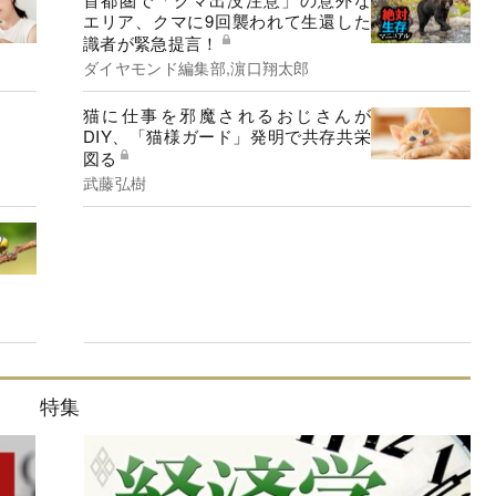
エリア、クマに9回襲われて生還した
識者が緊急提言！
ダイヤモンド編集部,濵口翔太郎
猫に仕事を邪魔されるおじさんが
DIY、「猫様ガード」発明で共存共栄
図る
武藤弘樹
特集