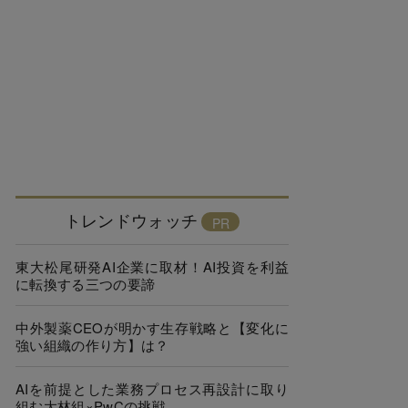
トレンドウォッチ
東大松尾研発AI企業に取材！AI投資を利益
に転換する三つの要諦
中外製薬CEOが明かす生存戦略と【変化に
強い組織の作り方】は？
AIを前提とした業務プロセス再設計に取り
組む大林組×PwCの挑戦