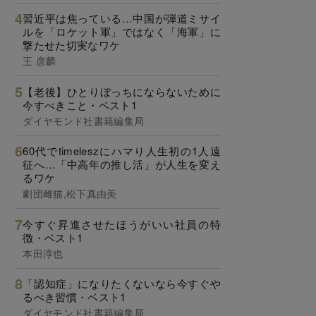
習近平は焦っている…中国が弾道ミサイ
ルを「ロケット軍」ではなく「海軍」に
撃たせた切実なワケ
王 彦麟
【老後】ひとりぼっちにならないために
今すべきこと・ベスト1
ダイヤモンド社書籍編集局
60代でtimeleszにハマり人生初の1人遠
征へ…「中高年の推し活」が人生を変え
るワケ
劇団雌猫,松下真由美
今すぐ昇進させたほうがいい社員の特
徴・ベスト1
本田淳也
「認知症」になりたくないなら今すぐや
るべき習慣・ベスト1
ダイヤモンド社書籍編集局