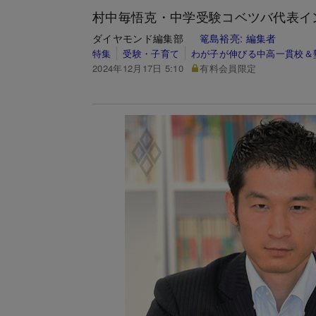
村中毎悟克・中学受験コベツバ代表イ
ダイヤモンド編集部
篭島裕亮:
編集者
特集
受験・子育て
わが子が伸びる中高一貫校＆塾
2024年12月17日 5:10
有料会員限定