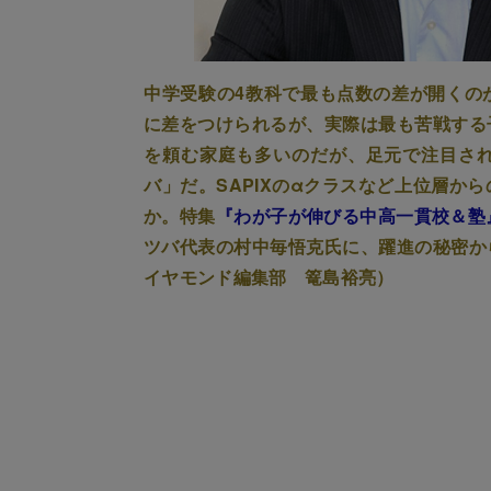
中学受験の4教科で最も点数の差が開くの
に差をつけられるが、実際は最も苦戦する
を頼む家庭も多いのだが、足元で注目さ
バ」だ。SAPIXのαクラスなど上位層か
か。特集
『わが子が伸びる中高一貫校＆塾
ツバ代表の村中毎悟克氏に、躍進の秘密か
イヤモンド編集部 篭島裕亮）