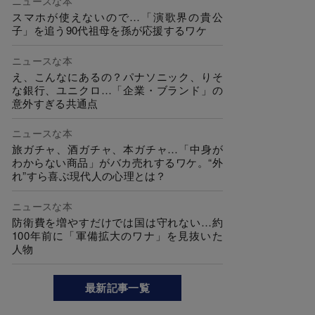
ニュースな本
スマホが使えないので…「演歌界の貴公
子」を追う90代祖母を孫が応援するワケ
ニュースな本
え、こんなにあるの？パナソニック、りそ
な銀行、ユニクロ…「企業・ブランド」の
意外すぎる共通点
ニュースな本
旅ガチャ、酒ガチャ、本ガチャ…「中身が
わからない商品」がバカ売れするワケ。“外
れ”すら喜ぶ現代人の心理とは？
ニュースな本
防衛費を増やすだけでは国は守れない…約
100年前に「軍備拡大のワナ」を見抜いた
人物
最新記事一覧