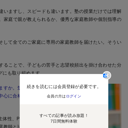
違いますし、スピードも違います。塾の授業だけでは理解
。家庭で親が教えられるか、優秀な家庭教師や個別指導の
。
そして全てのご家庭に専用の家庭教師を届けたい。そうい
。
することで、子どもの苦手と志望校頻出を掛け合わせた分
グにも取り組めます。
続きを読むには会員登録が必要です。
ますか。筑波大
中心に合格実績
会員の方は
ログイン
すべての記事が読み放題！
性、Peer効
7日間無料体験
庭教師と比較す