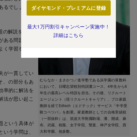
あるでしょう。
ダイヤモンド・プレミアムに登録
最大1万円割引キャンペーン実施中！
の解説を1～5
詳細はこちら
がある問題や強
よく学習を進め
夫が一貫してい
むらなか・まさかつ／進学塾である浜学園の算数科
そ、の部分もあ
において、日曜志望校別特訓灘コース、4年生から6
効率的に解法を
年生の最高レベル特訓を担当。その後、リクルート
解法が思い起こ
エージェント（現リクルートキャリア）、プロ家庭
教師を経てEdtech（エドテック）サービス「中学受
験コベツバ」を創業。家庭教師としての合格実績校
（一部抜粋）は、筑波大学附属駒場、灘、開成、麻
題という具体が
布、武蔵、桜蔭、女子学院、雙葉、神戸女学院、西
という学問は、
大和学園、他多数。