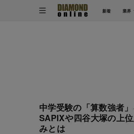
新着
業界
中学受験の「算数強者」
SAPIXや四谷大塚の
みとは