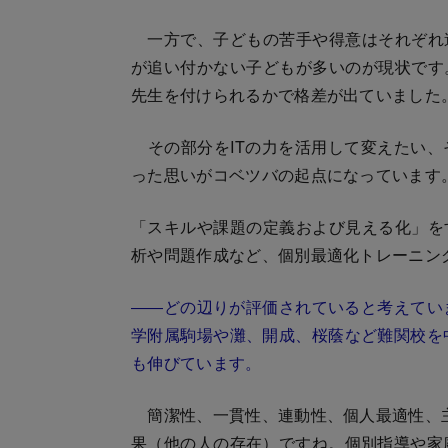
一方で、子どもの苦手や得意はそれぞれ
が追い付かない子どもが多いのが現状です
先生を付けられるかで格差が出ていました
その部分をITの力を活用して変えたい、
った思いがコベツバの起点になっています
「スキルや課題の定義および見える化」を
析や問題作成など、個別最適化トレーニン
――どの辺りが評価されていると考えてい
学附属駒場や灘、開成、桜蔭など難関校を
も伸びています。
簡潔性、一貫性、連動性、個人最適性、主体
果（他の人の存在）ですね。個別指導や家