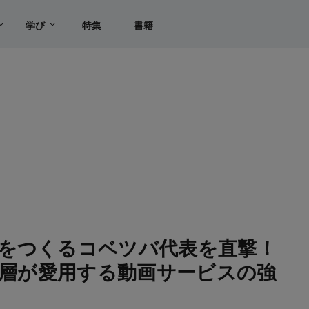
学び
特集
書籍
をつくるコベツバ代表を直撃！
上位層が愛用する動画サービスの強