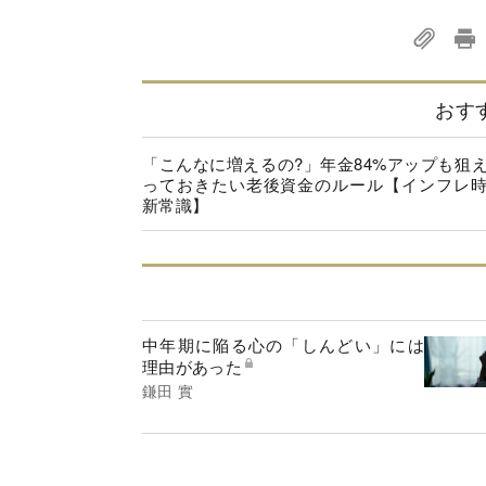
おす
「こんなに増えるの?」年金84%アップも狙
っておきたい老後資金のルール【インフレ
新常識】
中年期に陥る心の「しんどい」には
理由があった
鎌田 實