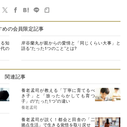
すめの会員限定記事
える知
岸谷蘭丸が親からの愛情と「同じくらい大事」と
時代の
語る“たった1つのこと”とは?
関連記事
養老孟司が教える「丁寧に育てるべ
き子」と「放ったらかしても育つ
子」の“たった1つ”の違い
養老孟司
養老孟司が説く！都会と田舎の「二
拠点生活」で生きる覚悟を取り戻せ