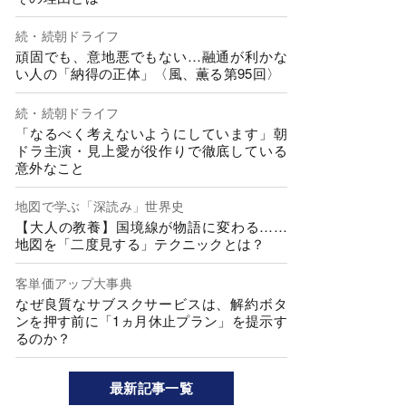
続・続朝ドライフ
頑固でも、意地悪でもない…融通が利かな
い人の「納得の正体」〈風、薫る第95回〉
続・続朝ドライフ
「なるべく考えないようにしています」朝
ドラ主演・見上愛が役作りで徹底している
意外なこと
地図で学ぶ「深読み」世界史
【大人の教養】国境線が物語に変わる……
地図を「二度見する」テクニックとは？
客単価アップ大事典
なぜ良質なサブスクサービスは、解約ボタ
ンを押す前に「1ヵ月休止プラン」を提示す
るのか？
最新記事一覧