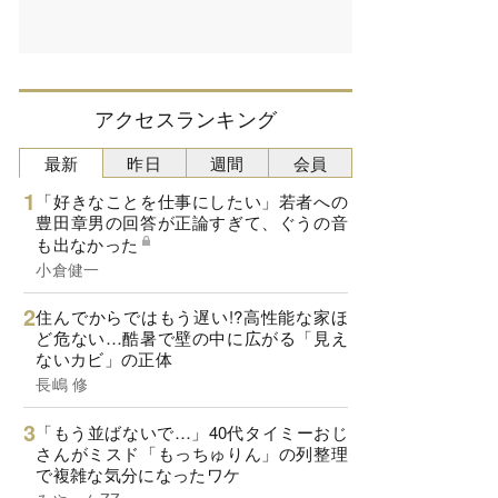
アクセスランキング
最新
昨日
週間
会員
「好きなことを仕事にしたい」若者への
豊田章男の回答が正論すぎて、ぐうの音
も出なかった
小倉健一
住んでからではもう遅い!?高性能な家ほ
ど危ない…酷暑で壁の中に広がる「見え
ないカビ」の正体
長嶋 修
「もう並ばないで…」40代タイミーおじ
さんがミスド「もっちゅりん」の列整理
で複雑な気分になったワケ