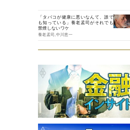
「タバコが健康に悪いなんて、誰で
も知っている」養老孟司がそれでも
禁煙しないワケ
養老孟司,中川恵一