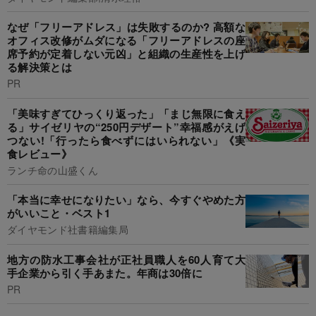
なぜ「フリーアドレス」は失敗するのか? 高額な
オフィス改修がムダになる「フリーアドレスの座
席予約が定着しない元凶」と組織の生産性を上げ
る解決策とは
PR
「美味すぎてひっくり返った」「まじ無限に食え
る」サイゼリヤの“250円デザート”幸福感がえげ
つない!「行ったら食べずにはいられない」《実
食レビュー》
ランチ命の山盛くん
「本当に幸せになりたい」なら、今すぐやめた方
がいいこと・ベスト1
ダイヤモンド社書籍編集局
地方の防水工事会社が正社員職人を60人育て大
手企業から引く手あまた。年商は30倍に
PR