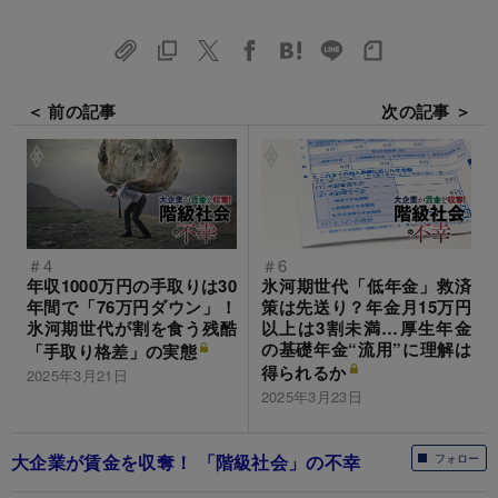
＜ 前の記事
次の記事 ＞
＃4
＃6
年収1000万円の手取りは30
氷河期世代「低年金」救済
年間で「76万円ダウン」！
策は先送り？年金月15万円
氷河期世代が割を食う残酷
以上は3割未満…厚生年金
の基礎年金“流用”に理解は
「手取り格差」の実態
得られるか
2025年3月21日
2025年3月23日
大企業が賃金を収奪！ 「階級社会」の不幸
フォロー