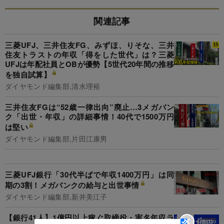
関連記事
三菱UFJ、三井住友FG、みずほ、りそな、三井
住友トラストの年収「得をした世代」は？三菱
UFJは年配社員とOBが優勢【5世代20年間の推移
を独自試算】
ダイヤモンド編集部,清水理裕
三井住友FGは“52歳一律出向”廃止…3メガバン
ク「出世・年収」の詳細事情！40代で1500万円
は堅い
ダイヤモンド編集部,片田江康男
三菱UFJ銀行「30代半ばで年収1400万円」は同
期の3割！メガバンクの給与と出世事情
ダイヤモンド編集部,新井美江子
【銀行41人】1億円以上稼ぐ取締役・実名年収ラ