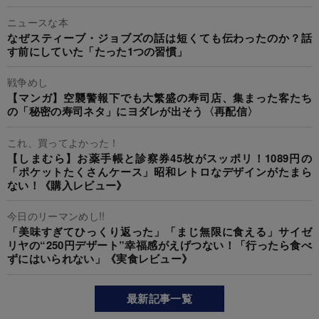
ニュースな本
なぜスティーブ・ジョブズの話は短くても伝わったのか？話
す前にしていた「たった1つの習慣」
戦争めし
【マンガ】空襲警報下でも大繁盛の寿司店、集まった客たち
の「秘密の寿司ネタ」にヨダレが出そう〈再配信〉
これ、買ってよかった！
【しまむら】お薬手帳と診察券45枚がスッポリ！1089円の
「ポケットたくさんケース」昭和レトロなデザインがたまら
ない！《購入レビュー》
今日のリーマンめし!!
「美味すぎてひっくり返った」「まじ無限に食える」サイゼ
リヤの“250円デザート”幸福感がえげつない！「行ったら食べ
ずにはいられない」《実食レビュー》
最新記事一覧