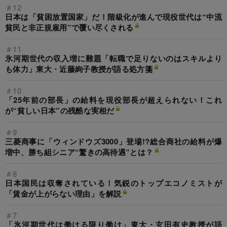
＃12
日本は「貧困放置国家」だ！階級化が進んで現役世代は“中流
貧民と非正規雇用”で覆い尽くされる
＃11
氷河期世代の収入増に難題「転職で足りないのはスキルより
も体力」東大・近藤絢子教授が語る処方箋
＃10
「25年前の部長」の給料を現役部長が超えられない！これ
が“貧しい日本”の残酷な実相だ
＃9
三菱商事に「ウィンドウズ3000」登場!?総合商社の給料が爆
増中、勝ち組シニア“驚きの高待遇”とは？
＃8
日本国民は収奪されている！気鋭のトップエコノミストが
「賃金が上がらない理由」を解説
＃7
「氷河期世代は働ける限り働け」東大・玄田有史教授が語