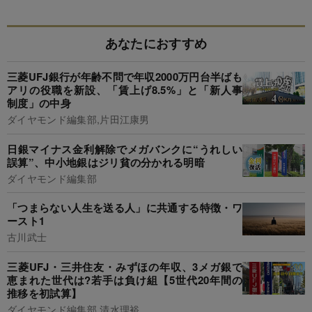
あなたにおすすめ
三菱UFJ銀行が年齢不問で年収2000万円台半ばも
アリの役職を新設、「賃上げ8.5%」と「新人事
制度」の中身
ダイヤモンド編集部,片田江康男
日銀マイナス金利解除でメガバンクに“うれしい
誤算”、中小地銀はジリ貧の分かれる明暗
ダイヤモンド編集部
「つまらない人生を送る人」に共通する特徴・ワ
ースト1
古川武士
三菱UFJ・三井住友・みずほの年収、3メガ銀で
恵まれた世代は?若手は負け組【5世代20年間の
推移を初試算】
ダイヤモンド編集部,清水理裕