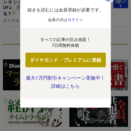
ンキング！3メガでみずほが独り負け…三菱
UFJ、三井住友、地銀の幹部はいくらもらって
続きを読むには会員登録が必要です。
る？
会員の方は
ログイン
ダイヤモンド編集部,清水理裕
すべての記事が読み放題！
7日間無料体験
特集
ダイヤモンド・プレミアムに登録
最大1万円割引キャンペーン実施中！
詳細はこちら