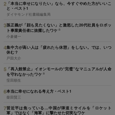
「本当に幸せになりたい」なら、今すぐやめた方がいいこ
と・ベスト1
ダイヤモンド社書籍編集局
孫正義が「顔も見たくない」と激怒した20代社員をロボッ
ト事業責任者に抜擢したワケ
小倉健一
集中力が高い人は「疲れたら休憩」をしない。では、いつ
休む？
戸田大介
「再入館禁止」イオンモールの“完璧”なマニュアルが人命
を守れなかったワケ
窪田順生
本当に幸せになれる考え方・ベスト1
柴田賢三
習近平は焦っている…中国が弾道ミサイルを「ロケット
軍」ではなく「海軍」に撃たせた切実なワケ