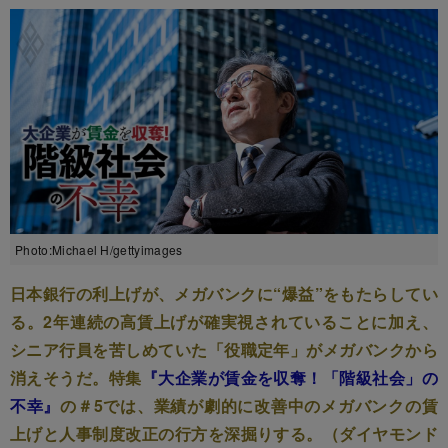
Photo:Michael H/gettyimages
日本銀行の利上げが、メガバンクに“爆益”をもたらしてい
る。2年連続の高賃上げが確実視されていることに加え、
シニア行員を苦しめていた「役職定年」がメガバンクから
消えそうだ。特集
『大企業が賃金を収奪！「階級社会」の
不幸』
の＃5では、業績が劇的に改善中のメガバンクの賃
上げと人事制度改正の行方を深掘りする。（ダイヤモンド