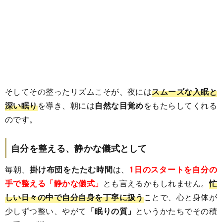
そしてその整ったリズムこそが、夜には
スムーズな入眠と
深い眠り
を導き、朝には
自然な目覚め
をもたらしてくれる
のです。
自分を整える、静かな儀式として
毎朝、
掛け布団をたたむ時間
は、
1日のスタートを自分の
手で整える「静かな儀式」
とも言えるかもしれません。
忙
しい日々の中で自分自身を丁寧に扱う
ことで、心と身体が
少しずつ整い、やがて
「眠りの質」
というかたちでその積