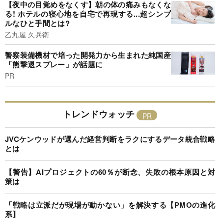
【夜中の目覚めをなくす】朝の体の痛みもなくな
る! ホテルの寝心地を自宅で再現する...超シンプ
ルなひと手間とは?
乙丸屋 久兵衛
警察装備機材で培った開発力から生まれた純国産
「熊撃退スプレー」が話題に
PR
トレンドウォッチ
JVCケンウッドが選んだ経営判断をラクにするデータ統合戦略
とは
【警告】AIプロジェクトの60％が断念、失敗の根本原因と対
策は
「戦略は立派だが現場が動かない」を解決する【PMOの進化
系】