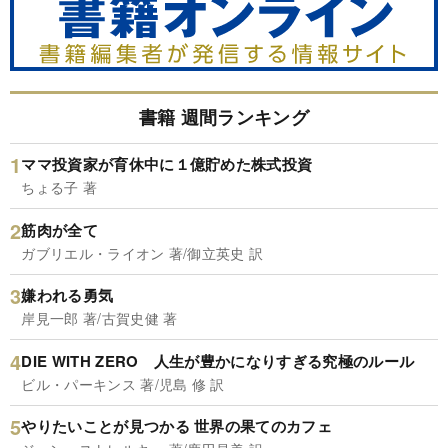
書籍 週間ランキング
ママ投資家が育休中に１億貯めた株式投資
ちょる子 著
筋肉が全て
ガブリエル・ライオン 著/御立英史 訳
嫌われる勇気
岸見一郎 著/古賀史健 著
DIE WITH ZERO 人生が豊かになりすぎる究極のルール
ビル・パーキンス 著/児島 修 訳
やりたいことが見つかる 世界の果てのカフェ