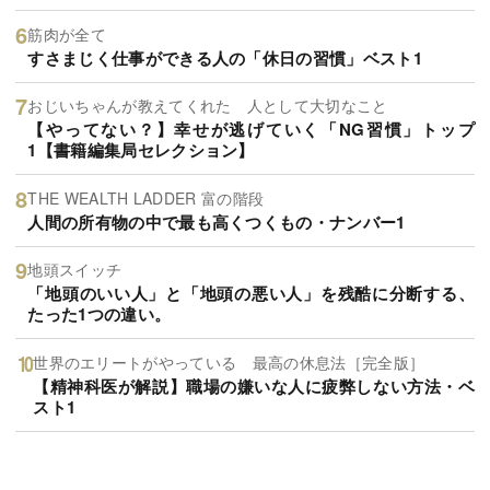
筋肉が全て
すさまじく仕事ができる人の「休日の習慣」ベスト1
おじいちゃんが教えてくれた 人として大切なこと
【やってない？】幸せが逃げていく「NG習慣」トップ
1【書籍編集局セレクション】
THE WEALTH LADDER 富の階段
人間の所有物の中で最も高くつくもの・ナンバー1
地頭スイッチ
「地頭のいい人」と「地頭の悪い人」を残酷に分断する、
たった1つの違い。
世界のエリートがやっている 最高の休息法［完全版］
【精神科医が解説】職場の嫌いな人に疲弊しない方法・ベ
スト1