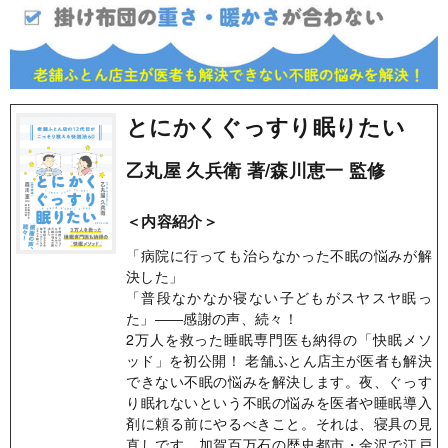
とにかくぐっすり眠りたい
乙丸屋 久兵衛 著/森川恵一 監修
＜内容紹介＞
「病院に行っても治らなかった不眠の悩みが解
決した」
「普段なかなか寝ない子どもがスヤスヤ眠っ
た」――感謝の声、続々！
2万人を救った睡眠専門医も納得の「快眠メソ
ッド」を初公開！ 老舗ふとん店主が医者も解決
できない不眠の悩みを解決します。夜、ぐっす
り眠れないという不眠の悩みを医者や睡眠導入
剤に頼る前にやるべきこと。それは、寝具の見
直しです。加賀百万石の歴史都市・金沢で江戸