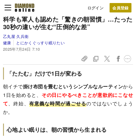
ログイン
科学も軍人も認めた「驚きの朝習慣」…たった
30秒の違いが生む“圧倒的な差”
乙丸屋 久兵衛
健康
とにかくぐっすり眠りたい
2025年7月24日 7:10
「たたむ」だけで1日が変わる
朝イチで
掛け布団を畳むというシンプルなルーティン
から
1日を始めると、
その日にやるべきことが意欲的にこなせ
て
、終始、
有意義な時間が過ごせる
のではないでしょう
か。
心地よい眠りは、朝の習慣から生まれる