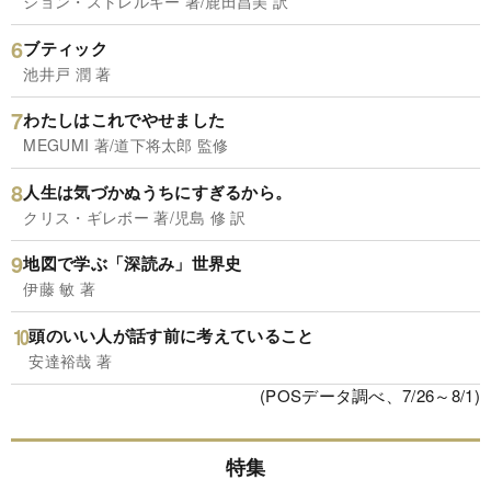
ジョン・ストレルキー 著/鹿田昌美 訳
ブティック
池井戸 潤 著
わたしはこれでやせました
MEGUMI 著/道下将太郎 監修
人生は気づかぬうちにすぎるから。
クリス・ギレボー 著/児島 修 訳
地図で学ぶ「深読み」世界史
伊藤 敏 著
頭のいい人が話す前に考えていること
安達裕哉 著
(POSデータ調べ、7/26～8/1)
特集