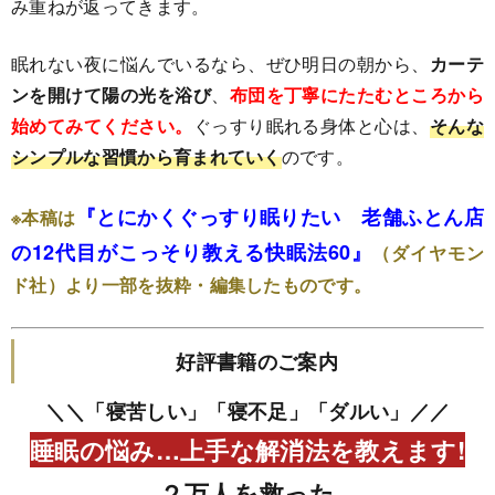
み重ねが返ってきます。
眠れない夜に悩んでいるなら、ぜひ明日の朝から、
カーテ
ンを開けて陽の光を浴び
、
布団を丁寧にたたむところから
始めてみてください。
ぐっすり眠れる身体と心は、
そんな
シンプルな習慣から育まれていく
のです。
『とにかくぐっすり眠りたい 老舗ふとん店
※本稿は
の12代目がこっそり教える快眠法60』
（ダイヤモン
ド社）より一部を抜粋・編集したものです。
好評書籍のご案内
＼＼「寝苦しい」「寝不足」「ダルい」／／
睡眠の悩み…上手な解消法を教えます!
２万人を救った