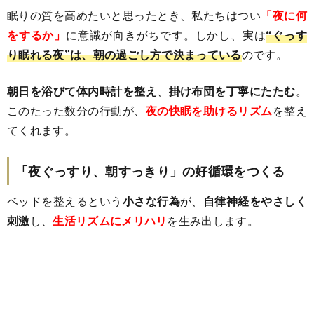
眠りの質を高めたいと思ったとき、私たちはつい
「夜に何
をするか」
に意識が向きがちです。しかし、実は
“ぐっす
り眠れる夜”は、朝の過ごし方で決まっている
のです。
朝日を浴びて体内時計を整え
、
掛け布団を丁寧にたたむ
。
このたった数分の行動が、
夜の快眠を助けるリズム
を整え
てくれます。
「夜ぐっすり、朝すっきり」の好循環をつくる
ベッドを整えるという
小さな行為
が、
自律神経をやさしく
刺激
し、
生活リズムにメリハリ
を生み出します。