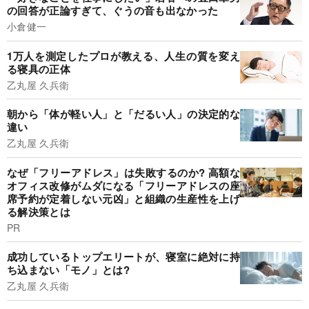
の回答が正論すぎて、ぐうの音も出なかった
小倉健一
1万人を測定したプロが教える、人生の質を変え
る寝具の正体
乙丸屋 久兵衛
朝から「体が軽い人」と「だるい人」の決定的な
違い
乙丸屋 久兵衛
なぜ「フリーアドレス」は失敗するのか? 高額な
オフィス改修がムダになる「フリーアドレスの座
席予約が定着しない元凶」と組織の生産性を上げ
る解決策とは
PR
成功しているトップエリートが、寝室に絶対に持
ち込まない「モノ」とは?
乙丸屋 久兵衛