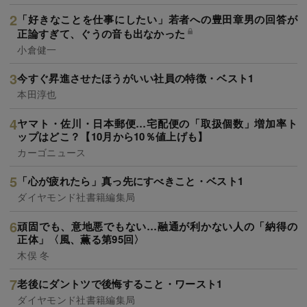
「好きなことを仕事にしたい」若者への豊田章男の回答が
正論すぎて、ぐうの音も出なかった
小倉健一
今すぐ昇進させたほうがいい社員の特徴・ベスト1
本田淳也
ヤマト・佐川・日本郵便…宅配便の「取扱個数」増加率ト
ップはどこ？【10月から10％値上げも】
カーゴニュース
「心が疲れたら」真っ先にすべきこと・ベスト1
ダイヤモンド社書籍編集局
頑固でも、意地悪でもない…融通が利かない人の「納得の
正体」〈風、薫る第95回〉
木俣 冬
老後にダントツで後悔すること・ワースト1
ダイヤモンド社書籍編集局