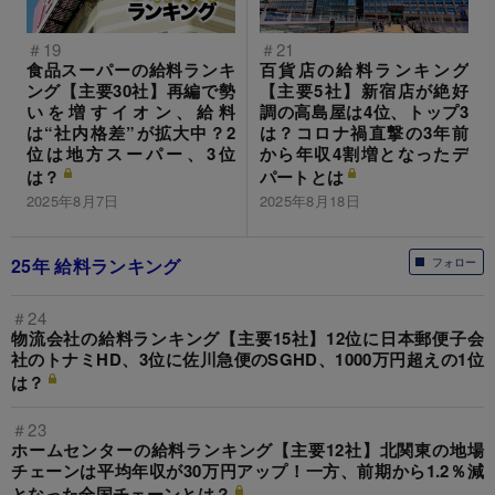
＃19
＃21
食品スーパーの給料ランキ
百貨店の給料ランキング
ング【主要30社】再編で勢
【主要5社】新宿店が絶好
いを増すイオン、給料
調の高島屋は4位、トップ3
は“社内格差”が拡大中？2
は？コロナ禍直撃の3年前
位は地方スーパー、3位
から年収4割増となったデ
は？
パートとは
2025年8月7日
2025年8月18日
25年 給料ランキング
フォロー
＃24
物流会社の給料ランキング【主要15社】12位に日本郵便子会
社のトナミHD、3位に佐川急便のSGHD、1000万円超えの1位
は？
＃23
ホームセンターの給料ランキング【主要12社】北関東の地場
チェーンは平均年収が30万円アップ！一方、前期から1.2％減
となった全国チェーンとは？