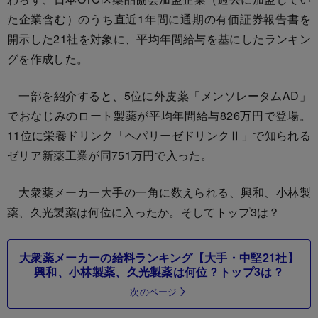
た企業含む）のうち直近1年間に通期の有価証券報告書を
開示した21社を対象に、平均年間給与を基にしたランキン
グを作成した。
一部を紹介すると、5位に外皮薬「メンソレータムAD」
でおなじみのロート製薬が平均年間給与826万円で登場。
11位に栄養ドリンク「ヘパリーゼドリンクⅡ」で知られる
ゼリア新薬工業が同751万円で入った。
大衆薬メーカー大手の一角に数えられる、興和、小林製
薬、久光製薬は何位に入ったか。そしてトップ3は？
大衆薬メーカーの給料ランキング【大手・中堅21社】
興和、小林製薬、久光製薬は何位？トップ3は？
次のページ