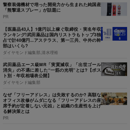
警察装備機材で培った開発力から生まれた純国産
「熊撃退スプレー」が話題に
PR
【医薬品43人】1億円以上稼ぐ取締役・実名年収
ランキング!武田薬品は国内リストラもトップ3独
占で計40億円...アステラス、第一三共、中外の幹
部はいくら?
ダイヤモンド編集部,清水理裕
武田薬品エース級MR「実質減収」「出世ゴール
消失」の不遇に差した“一筋の光明”とは?【ポス
ト別・年収相場表公開】
ダイヤモンド編集部
なぜ「フリーアドレス」は失敗するのか? 高額な
オフィス改修がムダになる「フリーアドレスの座
席予約が定着しない元凶」と組織の生産性を上げ
る解決策とは
PR