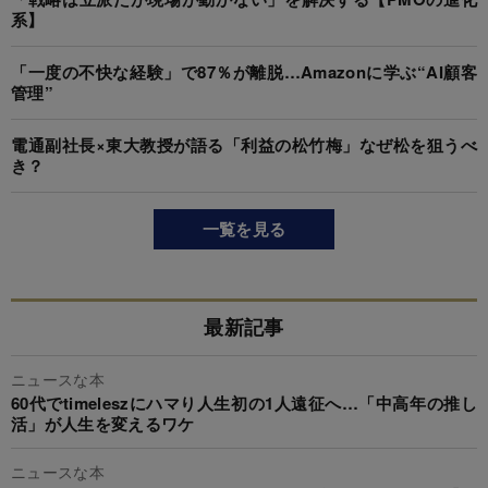
系】
「一度の不快な経験」で87％が離脱…Amazonに学ぶ“AI顧客
管理”
電通副社長×東大教授が語る「利益の松竹梅」なぜ松を狙うべ
き？
一覧を見る
最新記事
ニュースな本
60代でtimeleszにハマり人生初の1人遠征へ…「中高年の推し
活」が人生を変えるワケ
ニュースな本