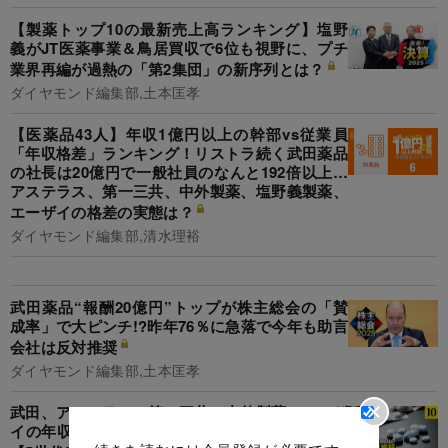
【製薬トップ10の最新売上高ランキング】塩野
義がJT医薬事業＆鳥居買収で6位も視野に、プチ
業界再編が過熱の「第2集団」の新序列とは？
ダイヤモンド編集部,土本匡孝
【医薬品43人】年収1億円以上の幹部vs従業員
「年収格差」ランキング！リストラ続く武田薬品
の社長は20億円で一般社員のなんと192倍以上…
アステラス、第一三共、中外製薬、塩野義製薬、
エーザイの格差の実態は？
ダイヤモンド編集部,清水理裕
武田薬品“報酬20億円”トップが株主総会の「賛
成率」で大ピンチ!?昨年76％に急落で今年も助言
会社は反対推奨
ダイヤモンド編集部,土本匡孝
武田、アステラス、第一三共、中外製薬、エーザ
イの年収「得をした世代」は？武田はOBが優勢