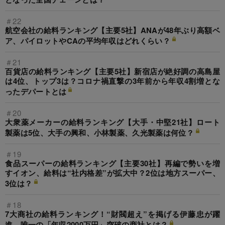
＃22
航空会社の給料ランキング【主要5社】ANAが48年ぶり高額ベ
ア、パイロットやCAの平均年収はどれくらい？
＃21
百貨店の給料ランキング【主要5社】新宿店が絶好調の高島屋
は4位、トップ3は？コロナ禍直撃の3年前から年収4割増とな
ったデパートとは
＃20
大衆薬メーカーの給料ランキング【大手・中堅21社】ロート
製薬は5位、大手の興和、小林製薬、久光製薬は何位？
＃19
食品スーパーの給料ランキング【主要30社】再編で勢いを増
すイオン、給料は“社内格差”が拡大中？2位は地方スーパー、
3位は？
＃18
7大商社の給料ランキング！“財閥超え”を掲げる伊藤忠が躍
進、唯一の「年収2000万円」突破の商社とは？