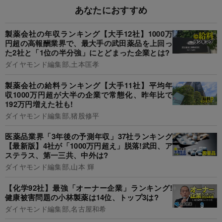
あなたにおすすめ
製薬会社の年収ランキング【大手12社】1000万
円超の高報酬業界で、最大手の武田薬品を上回っ
た2社と「1位の半分強」にとどまった企業とは?
ダイヤモンド編集部,土本匡孝
製薬会社の給料ランキング【大手11社】平均年
収1000万円超が大半の企業で常態化、昨年比で
192万円増えた社も!
ダイヤモンド編集部,猪股修平
医薬品業界「3年後の予測年収」37社ランキング
【最新版】4社が「1000万円超え」脱落!武田、ア
ステラス、第一三共、中外は?
ダイヤモンド編集部,山本 輝
【化学92社】最強「オーナー企業」ランキング!
健康被害問題の小林製薬は14位、トップ3は?
ダイヤモンド編集部,名古屋和希