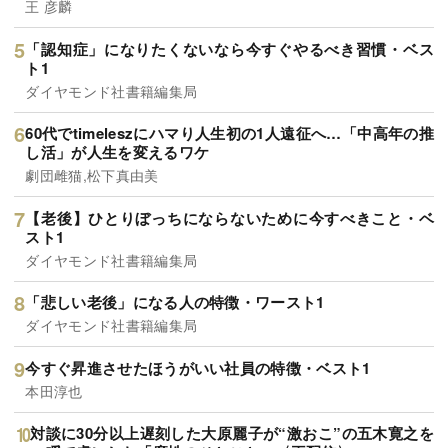
王 彦麟
「認知症」になりたくないなら今すぐやるべき習慣・ベス
ト1
ダイヤモンド社書籍編集局
60代でtimeleszにハマり人生初の1人遠征へ…「中高年の推
し活」が人生を変えるワケ
劇団雌猫,松下真由美
【老後】ひとりぼっちにならないために今すべきこと・ベ
スト1
ダイヤモンド社書籍編集局
「悲しい老後」になる人の特徴・ワースト1
ダイヤモンド社書籍編集局
今すぐ昇進させたほうがいい社員の特徴・ベスト1
本田淳也
対談に30分以上遅刻した大原麗子が“激おこ”の五木寛之を