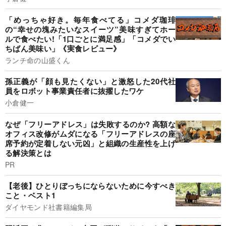
「めっちゃ好き。毎年食べてる」コメダ珈琲
の“幸せの塊みたいなスイーツ”美味すぎてホー
ルで食べたい!「1口ごとに満足感」「コメダでい
ちばん美味い」《実食レビュー》
ランチ命の山盛くん
孫正義が「顔も見たくない」と激怒した20代社
員をロボット事業責任者に抜擢したワケ
小倉健一
なぜ「フリーアドレス」は失敗するのか? 高額な
オフィス改修がムダになる「フリーアドレスの座
席予約が定着しない元凶」と組織の生産性を上げ
る解決策とは
PR
【老後】ひとりぼっちにならないために今すべき
こと・ベスト1
ダイヤモンド社書籍編集局