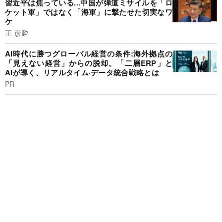
習近平は焦っている...中国が弾道ミサイルを「ロ
ケット軍」ではなく「海軍」に撃たせた切実なワ
ケ
王 彦麟
AI時代に勝つグローバル経営の条件:海外拠点の
「見えない経営」からの脱却。「二層ERP」と
AIが導く、リアルタイム·データ統合戦略とは
PR