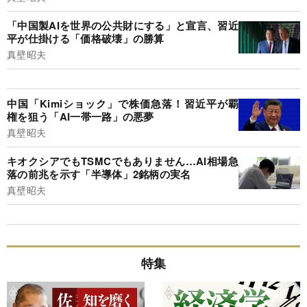
「中国製AIを世界の公共財にする」と宣言、習近
平が仕掛ける「価格破壊」の勝算
真壁昭夫
中国「Kimiショック」で株価急落！習近平が覇
権を狙う「AI一帯一路」の悪夢
真壁昭夫
キオクシアでもTSMCでもありません…AI相場急
落の前兆を示す「半導体」2銘柄の実名
真壁昭夫
特集