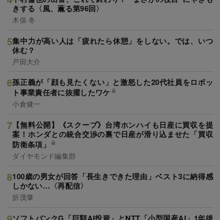
きする〈風、薫る第96回〉
木俣 冬
集中力が高い人は「疲れたら休憩」をしない。では、いつ
休む？
戸田大介
孫正義が「顔も見たくない」と激怒した20代社員をロボッ
ト事業責任者に抜擢したワケ
小倉健一
【無料公開】《スクープ》台湾ホンハイも日産に買収を提
案！ホンダとの統合交渉の裏で日産が滑り込ませた「買収
防衛条項」
ダイヤモンド編集部
100歳の男女が回答「長生きできた理由」ベスト3に納得感
しかない…〈再配信〉
折茂肇
ソフトバンクG「巨額AI投資」とNTT「小型国産AI」1年後