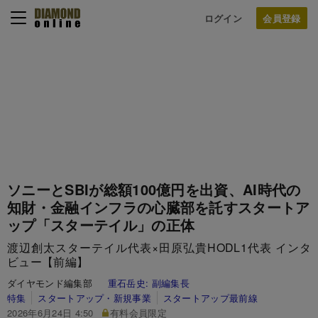
ログイン
ソニーとSBIが総額100億円を出資、AI時代の
知財・金融インフラの心臓部を託すスタートア
ップ「スターテイル」の正体
渡辺創太スターテイル代表×田原弘貴HODL1代表 インタ
ビュー【前編】
ダイヤモンド編集部
重石岳史:
副編集長
特集
スタートアップ・新規事業
スタートアップ最前線
2026年6月24日 4:50
有料会員限定