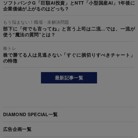
ソフトバンクG「巨額AI投資」とNTT「小型国産AI」1年後に
企業価値が上がるのはどっち？
もう悩まない！職場・未解決問題
部下に「何でも言ってね」と言う上司は二流…では、一流が
使う“魔法の質問”とは？
株トレ
株で勝てる人は見逃さない「すぐに損切りすべきチャート」
の特徴
最新記事一覧
DIAMOND SPECIAL一覧
広告企画一覧