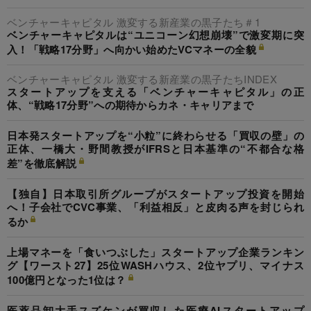
ベンチャーキャピタル 激変する新産業の黒子たち＃1
ベンチャーキャピタルは“ユニコーン幻想崩壊”で激変期に突
入！「戦略17分野」へ向かい始めたVCマネーの全貌
ベンチャーキャピタル 激変する新産業の黒子たちINDEX
スタートアップを支える「ベンチャーキャピタル」の正
体、“戦略17分野”への期待からカネ・キャリアまで
日本発スタートアップを“小粒”に終わらせる「買収の壁」の
正体、一橋大・野間教授がIFRSと日本基準の“不都合な格
差”を徹底解説
【独自】日本取引所グループがスタートアップ投資を開始
へ！子会社でCVC事業、「利益相反」と皮肉る声を封じられ
るか
上場マネーを「食いつぶした」スタートアップ企業ランキン
グ【ワースト27】25位WASHハウス、2位ヤプリ、マイナス
100億円となった1位は？
医薬品卸大手スズケンが買収した医療AIスタートアップ