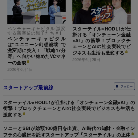
ベンチャーキャピタル 激変
スターテイル×HODL1が仕
する新産業の黒子たち＃1
掛ける「オンチェーン金融
ベンチャーキャピタル
×AI」の衝撃！ブロックチ
は“ユニコーン幻想崩壊”で
ェーンとAIの社会実装でビ
激変期に突入！「戦略17分
ジネスも生活も激変する
野」へ向かい始めたVCマネ
2026年6月25日
ーの全貌
2026年6月1日
スタートアップ最前線
フォロー
スターテイル×HODL1が仕掛ける「オンチェーン金融×AI」の
衝撃！ブロックチェーンとAIの社会実装でビジネスも生活も
激変する
ソニーとSBIが総額100億円を出資、AI時代の知財・金融イン
フラの心臓部を託すスタートアップ「スターテイル」の正体