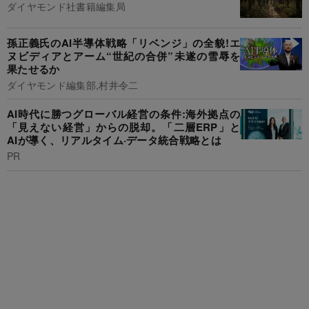
ダイヤモンド社書籍編集局
孫正義氏のAI半導体戦略「リベンジ」の全貌!エ
ヌビディアとアーム“世紀の合併”未遂の雪辱を
果たせるか
ダイヤモンド編集部,村井令二
AI時代に勝つグローバル経営の条件:海外拠点の
「見えない経営」からの脱却。「二層ERP」と
AIが導く、リアルタイム·データ統合戦略とは
PR