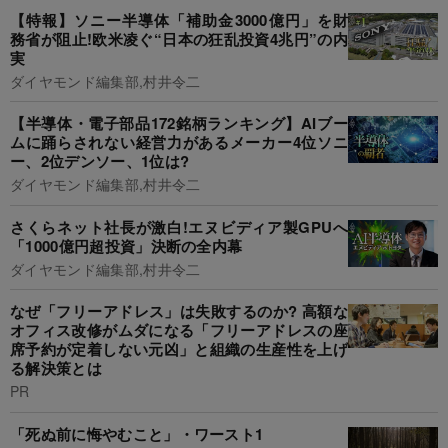
【特報】ソニー半導体「補助金3000億円」を財
務省が阻止!欧米凌ぐ“日本の狂乱投資4兆円”の内
実
ダイヤモンド編集部,村井令二
【半導体・電子部品172銘柄ランキング】AIブー
ムに踊らされない経営力があるメーカー4位ソニ
ー、2位デンソー、1位は?
ダイヤモンド編集部,村井令二
さくらネット社長が激白!エヌビディア製GPUへ
「1000億円超投資」決断の全内幕
ダイヤモンド編集部,村井令二
なぜ「フリーアドレス」は失敗するのか? 高額な
オフィス改修がムダになる「フリーアドレスの座
席予約が定着しない元凶」と組織の生産性を上げ
る解決策とは
PR
「死ぬ前に悔やむこと」・ワースト1