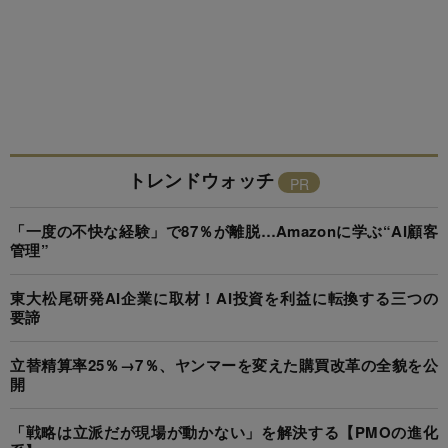
トレンドウォッチ
「一度の不快な経験」で87％が離脱…Amazonに学ぶ“AI顧客
管理”
東大松尾研発AI企業に取材！AI投資を利益に転換する三つの
要諦
立替精算率25％→7％、ヤンマーを変えた購買改革の全貌を公
開
「戦略は立派だが現場が動かない」を解決する【PMOの進化