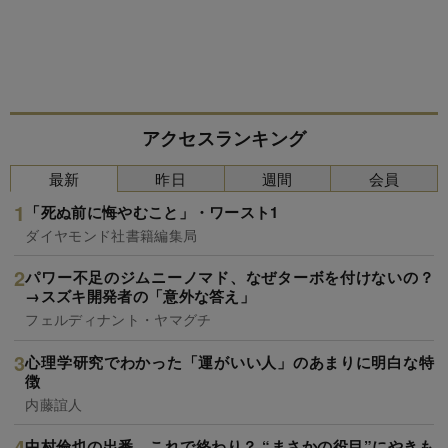
アクセスランキング
最新
昨日
週間
会員
「死ぬ前に悔やむこと」・ワースト1
ダイヤモンド社書籍編集局
パワー不足のジムニーノマド、なぜターボを付けないの？
→スズキ開発者の「意外な答え」
フェルディナント・ヤマグチ
心理学研究でわかった「運がいい人」のあまりに明白な特
徴
内藤誼人
中村倫也の出番、これで終わり？ “まさかの役目”にやきも