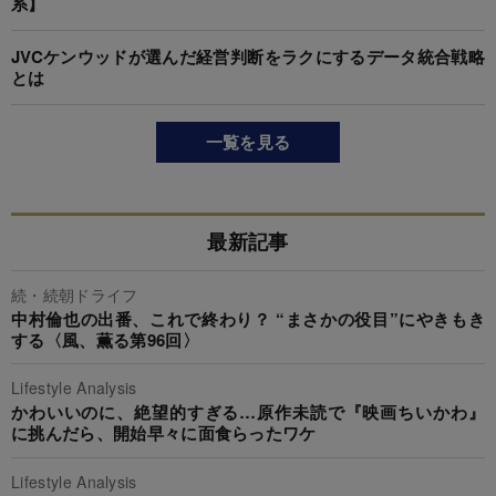
系】
JVCケンウッドが選んだ経営判断をラクにするデータ統合戦略
とは
一覧を見る
最新記事
続・続朝ドライフ
中村倫也の出番、これで終わり？ “まさかの役目”にやきもき
する〈風、薫る第96回〉
Lifestyle Analysis
かわいいのに、絶望的すぎる…原作未読で『映画ちいかわ』
に挑んだら、開始早々に面食らったワケ
Lifestyle Analysis