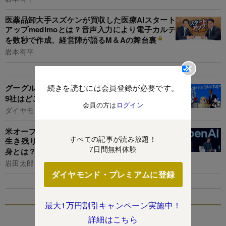
医薬品卸大手スズケンが買収した医療AIスタート
アップmedimoとは？音声入力により電子カルテ
を数秒で作成、経営陣が語るM＆Aの舞台裏
岩本有平
続きを読むには会員登録が必要です。
グーグルが支援を決めた日本のAIスタートアップ
9社はどこがすごいのか
会員の方は
ログイン
ダイヤモンド編集部
米オープンAI「200兆円」投資計画の裏の焦り、
すべての記事が読み放題！
生き残りを懸ける“AI版マンハッタン計画”の中
7日間無料体験
身とは？
岩田太郎
ダイヤモンド・プレミアムに登録
最大1万円割引キャンペーン実施中！
特集
詳細はこちら