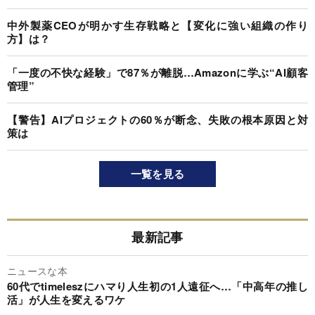
中外製薬CEOが明かす生存戦略と【変化に強い組織の作り
方】は？
「一度の不快な経験」で87％が離脱…Amazonに学ぶ“AI顧客
管理”
【警告】AIプロジェクトの60％が断念、失敗の根本原因と対
策は
一覧を見る
最新記事
ニュースな本
60代でtimeleszにハマり人生初の1人遠征へ…「中高年の推し
活」が人生を変えるワケ