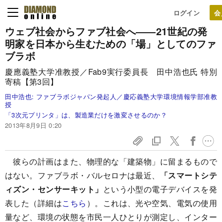
ログイン
ウェブ社会からファブ社会へ
――21世紀の発
明家を日本から生むための
「場」としてのファ
ブラボ
慶應義塾大学准教授／Fab9実行委員長 田中浩也氏 特別
寄稿【第3回】
田中浩也:
ファブラボジャパン発起人／慶応義塾大学環境情報学部准教
授
「3次元プリンタ」は、製造業だけを激変させるのか？
2013年8月9日 0:20
彼らの計画はまた、物理的な「建築物」に留まるもので
はない。ファブラボ・バルセロナは最近、
「スマートシテ
ィズン・センサーキット」
という小型の電子デバイスを発
表した（詳細は
こちら
）。これは、光や空気、電気の使用
量など、環境の状態を市民一人ひとりが測定し、インター