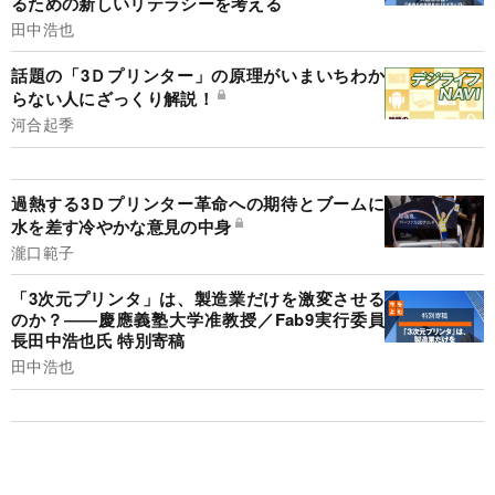
るための新しいリテラシーを考える
田中浩也
話題の「3Ｄプリンター」の原理がいまいちわか
らない人にざっくり解説！
河合起季
過熱する3Ｄプリンター革命への期待とブームに
水を差す冷やかな意見の中身
瀧口範子
「3次元プリンタ」は、製造業だけを激変させる
のか？――慶應義塾大学准教授／Fab9実行委員
長田中浩也氏 特別寄稿
田中浩也