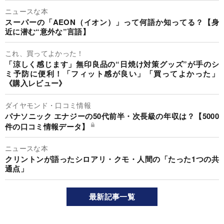
ニュースな本
スーパーの「AEON（イオン）」って何語か知ってる？【身
近に潜む“意外な”言語】
これ、買ってよかった！
「涼しく感じます」無印良品の“日焼け対策グッズ”が手のシ
ミ予防に便利！「フィット感が良い」「買ってよかった」
《購入レビュー》
ダイヤモンド・口コミ情報
パナソニック エナジーの50代前半・次長級の年収は？【5000
件の口コミ情報データ】
ニュースな本
クリントンが語ったシロアリ・クモ・人間の「たった1つの共
通点」
最新記事一覧