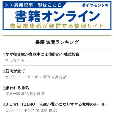
書籍 週間ランキング
ママ投資家が育休中に１億貯めた株式投資
ちょる子 著
筋肉が全て
ガブリエル・ライオン 著/御立英史 訳
嫌われる勇気
岸見一郎 著/古賀史健 著
DIE WITH ZERO 人生が豊かになりすぎる究極のルール
ビル・パーキンス 著/児島 修 訳