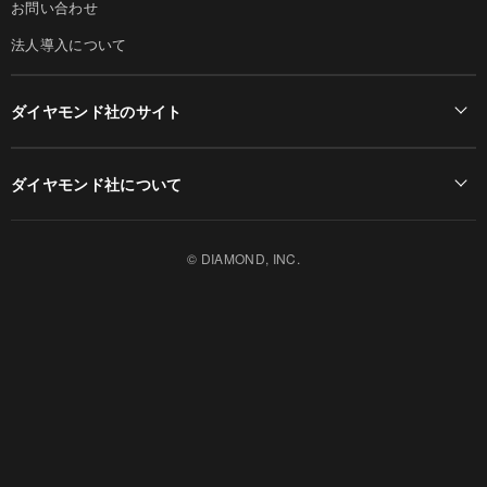
お問い合わせ
法人導入について
ダイヤモンド社のサイト
Diamond Online(English)
ダイヤモンド社について
週刊ダイヤモンド
ダイヤモンド社TOP
DIAMONDハーバード・ビジネス・レビュー
© DIAMOND, INC.
会社概要
ダイヤモンドZAi（デジタル版）
採用情報
書籍オンライン
お知らせ
ザイ・オンライン
ザイFX！
ダイヤモンド不動産研究所
DIAMOND Quarterly