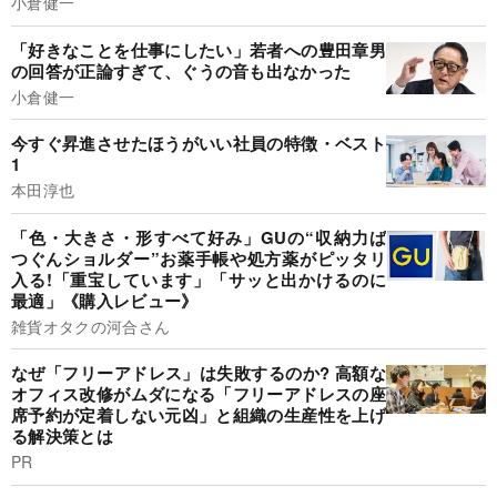
小倉健一
「好きなことを仕事にしたい」若者への豊田章男
の回答が正論すぎて、ぐうの音も出なかった
小倉健一
今すぐ昇進させたほうがいい社員の特徴・ベスト
1
本田淳也
「色・大きさ・形すべて好み」GUの“収納力ば
つぐんショルダー”お薬手帳や処方薬がピッタリ
入る!「重宝しています」「サッと出かけるのに
最適」《購入レビュー》
雑貨オタクの河合さん
なぜ「フリーアドレス」は失敗するのか? 高額な
オフィス改修がムダになる「フリーアドレスの座
席予約が定着しない元凶」と組織の生産性を上げ
る解決策とは
PR