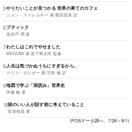
やりたいことが見つかる 世界の果てのカフェ
ジョン・ストレルキー 著/鹿田昌美 訳
ブティック
池井戸 潤 著
わたしはこれでやせました
MEGUMI 著/道下将太郎 監修
人生は気づかぬうちにすぎるから。
クリス・ギレボー 著/児島 修 訳
地図で学ぶ「深読み」世界史
伊藤 敏 著
頭のいい人が話す前に考えていること
安達裕哉 著
(POSデータ調べ、7/26～8/1)