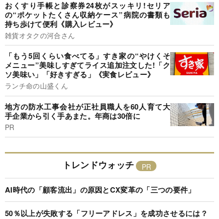
おくすり手帳と診察券24枚がスッキリ!セリア
の“ポケットたくさん収納ケース”病院の書類も
持ち歩けて便利《購入レビュー》
雑貨オタクの河合さん
「もう5回くらい食べてる」すき家の“やけくそ
メニュー”美味しすぎてライス追加注文した!「ク
ソ美味い」「好きすぎる」《実食レビュー》
ランチ命の山盛くん
地方の防水工事会社が正社員職人を60人育て大
手企業から引く手あまた。年商は30倍に
PR
トレンドウォッチ
AI時代の「顧客流出」の原因とCX変革の「三つの要件」
50％以上が失敗する「フリーアドレス」を成功させるには？