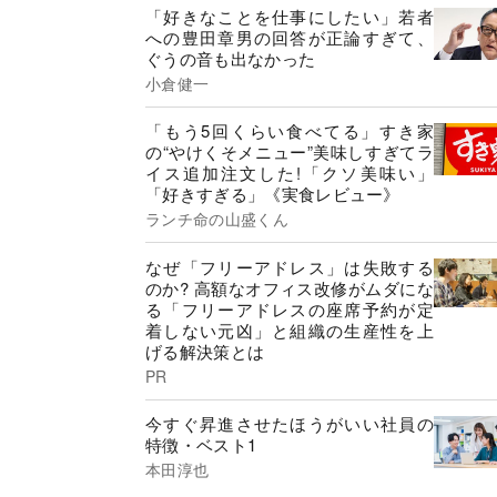
「好きなことを仕事にしたい」若者
への豊田章男の回答が正論すぎて、
ぐうの音も出なかった
小倉健一
「もう5回くらい食べてる」すき家
の“やけくそメニュー”美味しすぎてラ
イス追加注文した!「クソ美味い」
「好きすぎる」《実食レビュー》
ランチ命の山盛くん
なぜ「フリーアドレス」は失敗する
のか? 高額なオフィス改修がムダにな
る「フリーアドレスの座席予約が定
着しない元凶」と組織の生産性を上
げる解決策とは
PR
今すぐ昇進させたほうがいい社員の
特徴・ベスト1
本田淳也