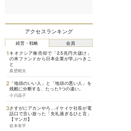
アクセスランキング
経営・戦略
会員
キオクシア株売却で「2.5兆円大儲け」
の米ファンドから日本企業が学ぶべきこ
と
真壁昭夫
「地頭のいい人」と「地頭の悪い人」を
残酷に分断する、たった1つの違い。
小川晶子
さすがにアカンやろ…イケイケ社長が電
話口で言い放った「失礼過ぎるひと言」
【マンガ】
岩本有平