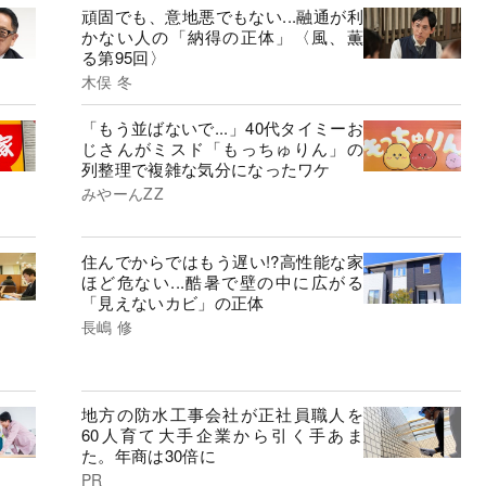
頑固でも、意地悪でもない...融通が利
かない人の「納得の正体」〈風、薫
る第95回〉
木俣 冬
「もう並ばないで...」40代タイミーお
じさんがミスド「もっちゅりん」の
列整理で複雑な気分になったワケ
みやーんZZ
住んでからではもう遅い!?高性能な家
ほど危ない...酷暑で壁の中に広がる
「見えないカビ」の正体
長嶋 修
地方の防水工事会社が正社員職人を
60人育て大手企業から引く手あま
た。年商は30倍に
PR