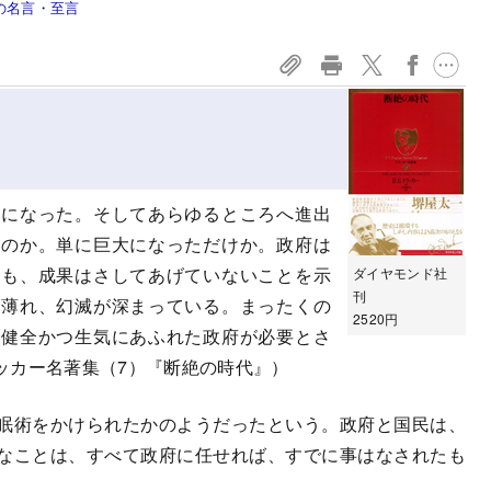
の名言・至言
主になった。そしてあらゆるところへ進出
たのか。単に巨大になっただけか。政府は
ても、成果はさしてあげていないことを示
ダイヤモンド社
刊
は薄れ、幻滅が深まっている。まったくの
2520円
で健全かつ生気にあふれた政府が必要とさ
ッカー名著集（7）『断絶の時代』）
眠術をかけられたかのようだったという。政府と国民は、
なことは、すべて政府に任せれば、すでに事はなされたも