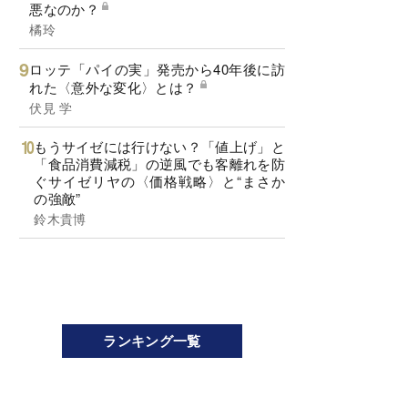
悪なのか？
橘玲
ロッテ「パイの実」発売から40年後に訪
れた〈意外な変化〉とは？
伏見 学
もうサイゼには行けない？「値上げ」と
「食品消費減税」の逆風でも客離れを防
ぐサイゼリヤの〈価格戦略〉と“まさか
の強敵”
鈴木貴博
ランキング一覧