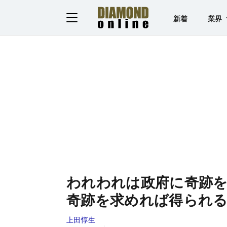
新着
業界
われわれは政府に奇跡
奇跡を求めれば得られ
上田惇生