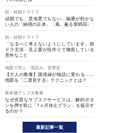
続・続朝ドライフ
頑固でも、意地悪でもない…融通が利かな
い人の「納得の正体」〈風、薫る第95回〉
続・続朝ドライフ
「なるべく考えないようにしています」朝
ドラ主演・見上愛が役作りで徹底している
意外なこと
地図で学ぶ「深読み」世界史
【大人の教養】国境線が物語に変わる……
地図を「二度見する」テクニックとは？
客単価アップ大事典
なぜ良質なサブスクサービスは、解約ボタ
ンを押す前に「1ヵ月休止プラン」を提示す
るのか？
最新記事一覧