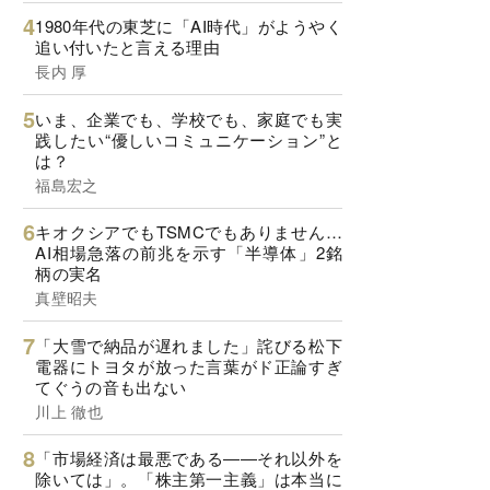
1980年代の東芝に「AI時代」がようやく
追い付いたと言える理由
長内 厚
いま、企業でも、学校でも、家庭でも実
践したい“優しいコミュニケーション”と
は？
福島宏之
キオクシアでもTSMCでもありません…
AI相場急落の前兆を示す「半導体」2銘
柄の実名
真壁昭夫
「大雪で納品が遅れました」詫びる松下
電器にトヨタが放った言葉がド正論すぎ
てぐうの音も出ない
川上 徹也
「市場経済は最悪である――それ以外を
除いては」。「株主第一主義」は本当に