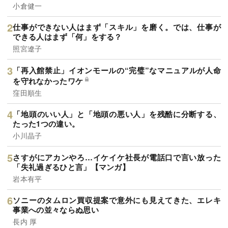
小倉健一
仕事ができない人はまず「スキル」を磨く。では、仕事が
できる人はまず「何」をする？
照宮遼子
「再入館禁止」イオンモールの“完璧”なマニュアルが人命
を守れなかったワケ
窪田順生
「地頭のいい人」と「地頭の悪い人」を残酷に分断する、
たった1つの違い。
小川晶子
さすがにアカンやろ…イケイケ社長が電話口で言い放った
「失礼過ぎるひと言」【マンガ】
岩本有平
ソニーのタムロン買収提案で意外にも見えてきた、エレキ
事業への並々ならぬ思い
長内 厚