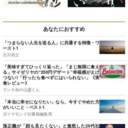
あなたにおすすめ
「つまらない人生を送る人」に共通する特徴・ワ
ースト1
古川武士
「美味すぎてひっくり返った」「まじ無限に食え
る」サイゼリヤの“250円デザート”幸福感がえげ
つない!「行ったら食べずにはいられない」《実
食レビュー》
ランチ命の山盛くん
「本当に幸せになりたい」なら、今すぐやめた方
がいいこと・ベスト1
ダイヤモンド社書籍編集局
孫正義が「顔も見たくない」と激怒した20代社