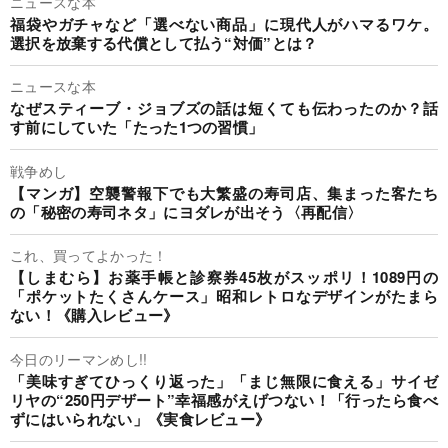
ニュースな本
福袋やガチャなど「選べない商品」に現代人がハマるワケ。
選択を放棄する代償として払う“対価”とは？
ニュースな本
なぜスティーブ・ジョブズの話は短くても伝わったのか？話
す前にしていた「たった1つの習慣」
戦争めし
【マンガ】空襲警報下でも大繁盛の寿司店、集まった客たち
の「秘密の寿司ネタ」にヨダレが出そう〈再配信〉
これ、買ってよかった！
【しまむら】お薬手帳と診察券45枚がスッポリ！1089円の
「ポケットたくさんケース」昭和レトロなデザインがたまら
ない！《購入レビュー》
今日のリーマンめし!!
「美味すぎてひっくり返った」「まじ無限に食える」サイゼ
リヤの“250円デザート”幸福感がえげつない！「行ったら食べ
ずにはいられない」《実食レビュー》