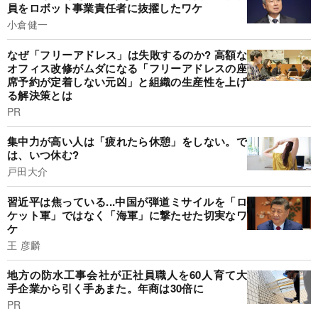
員をロボット事業責任者に抜擢したワケ
小倉健一
なぜ「フリーアドレス」は失敗するのか? 高額な
オフィス改修がムダになる「フリーアドレスの座
席予約が定着しない元凶」と組織の生産性を上げ
る解決策とは
PR
集中力が高い人は「疲れたら休憩」をしない。で
は、いつ休む?
戸田大介
習近平は焦っている...中国が弾道ミサイルを「ロ
ケット軍」ではなく「海軍」に撃たせた切実なワ
ケ
王 彦麟
地方の防水工事会社が正社員職人を60人育て大
手企業から引く手あまた。年商は30倍に
PR