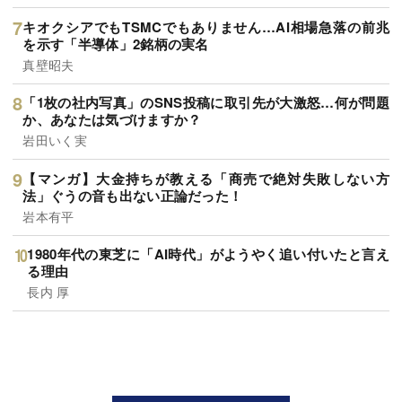
キオクシアでもTSMCでもありません…AI相場急落の前兆
を示す「半導体」2銘柄の実名
真壁昭夫
「1枚の社内写真」のSNS投稿に取引先が大激怒…何が問題
か、あなたは気づけますか？
岩田いく実
【マンガ】大金持ちが教える「商売で絶対失敗しない方
法」ぐうの音も出ない正論だった！
岩本有平
1980年代の東芝に「AI時代」がようやく追い付いたと言え
る理由
長内 厚