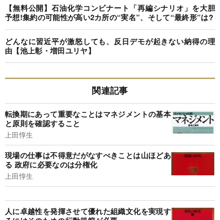
【無料公開】石油化学コンビナート「再編シナリオ」を大胆
予想!集約の可能性が高い2カ所の“実名”、そして“最終形”は?
どんなに習近平が激怒しても、反日デモが起きない納得の理
由【池上彰・増田ユリヤ】
関連記事
転換期にあって重要なことはマネジメントの基本
と原則を確認すること
上田惇生
現場の仕事は不得意だがなすべきことは山ほどあ
る 政府に必要なのは分権化
上田惇生
人に卓越性を発揮させて優れた組織文化を実現す