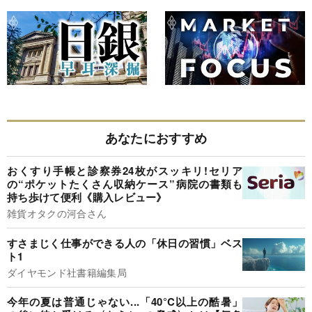
あなたにおすすめ
おくすり手帳と診察券24枚がスッキリ!セリア
の“ポケットたくさん収納ケース”病院の書類も
持ち歩けて便利《購入レビュー》
雑貨オタクの河合さん
すさまじく仕事ができる人の「休日の習慣」ベス
ト1
ダイヤモンド社書籍編集局
今年の夏は普通じゃない...「40°C以上の酷暑」