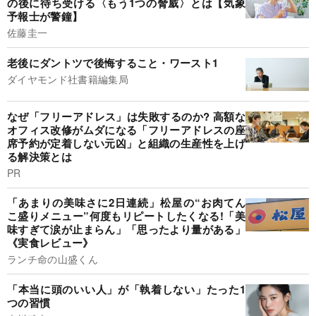
の後に待ち受ける〈もう1つの脅威〉とは【気象
予報士が警鐘】
佐藤圭一
老後にダントツで後悔すること・ワースト1
ダイヤモンド社書籍編集局
なぜ「フリーアドレス」は失敗するのか? 高額な
オフィス改修がムダになる「フリーアドレスの座
席予約が定着しない元凶」と組織の生産性を上げ
る解決策とは
PR
「あまりの美味さに2日連続」松屋の“お肉てん
こ盛りメニュー”何度もリピートしたくなる!「美
味すぎて涙が止まらん」「思ったより量がある」
《実食レビュー》
ランチ命の山盛くん
「本当に頭のいい人」が「執着しない」たった1
つの習慣