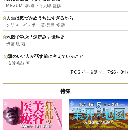
MEGUMI 著/道下将太郎 監修
人生は気づかぬうちにすぎるから。
クリス・ギレボー 著/児島 修 訳
地図で学ぶ「深読み」世界史
伊藤 敏 著
頭のいい人が話す前に考えていること
安達裕哉 著
(POSデータ調べ、7/26～8/1)
特集