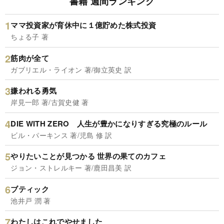
書籍 週間ランキング
ママ投資家が育休中に１億貯めた株式投資
ちょる子 著
筋肉が全て
ガブリエル・ライオン 著/御立英史 訳
嫌われる勇気
岸見一郎 著/古賀史健 著
DIE WITH ZERO 人生が豊かになりすぎる究極のルール
ビル・パーキンス 著/児島 修 訳
やりたいことが見つかる 世界の果てのカフェ
ジョン・ストレルキー 著/鹿田昌美 訳
ブティック
池井戸 潤 著
わたしはこれでやせました