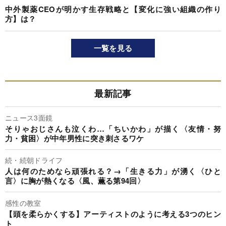
中外製薬CEOが明かす生存戦略と【変化に強い組織の作り
方】は？
一覧を見る
最新記事
ニュース3面鏡
そりゃおじさんも泣くわ…「ちいかわ」が描く〈友情・努
力・貧困〉が中年男性に突き刺さるワケ
続・続朝ドライフ
人は何のためなら頑張れる？→「生きる力」が湧く〈ひと
言〉に胸が熱くなる〈風、薫る第94回〉
感性の教室
【頭を柔らかくする】アーティストのように考える3つのヒン
ト