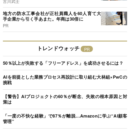
古川武士
地方の防水工事会社が正社員職人を60人育て大
手企業から引く手あまた。年商は30倍に
PR
トレンドウォッチ
50％以上が失敗する「フリーアドレス」を成功させるには？
AIを前提とした業務プロセス再設計に取り組む大林組×PwCの
挑戦
【警告】AIプロジェクトの60％が断念、失敗の根本原因と対
策は
「一度の不快な経験」で87％が離脱…Amazonに学ぶ“AI顧客
管理”