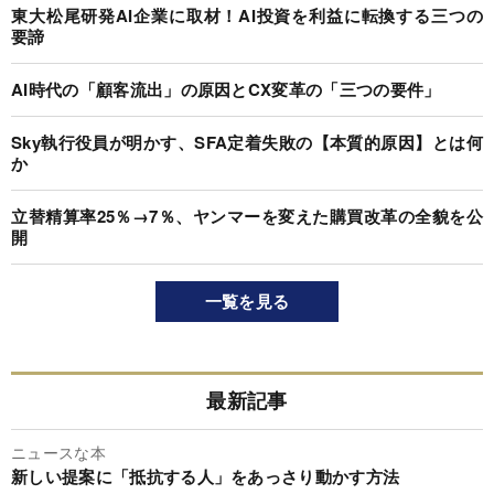
東大松尾研発AI企業に取材！AI投資を利益に転換する三つの
要諦
AI時代の「顧客流出」の原因とCX変革の「三つの要件」
Sky執行役員が明かす、SFA定着失敗の【本質的原因】とは何
か
立替精算率25％→7％、ヤンマーを変えた購買改革の全貌を公
開
一覧を見る
最新記事
ニュースな本
新しい提案に「抵抗する人」をあっさり動かす方法