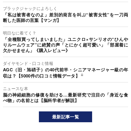
ブラックジャックによろしく
「私は被害者なのよ」差別的発言を叫ぶ“被害女性”を一刀両
断した医師の言葉【マンガ】
明日なに着てく？
「全種類買ってしまいました」ユニクロ×サンリオの“ひんや
りルームウェア”に絶賛の声「とにかく超可愛い」「部屋着に
欠かせません」《購入レビュー》
ダイヤモンド・口コミ情報
AGC（旧・旭硝子）の40代前半・シニアマネージャー級の年
収は？【5000件の口コミ情報データ】
ニュースな本
脳の神経細胞の修復を助ける…最新研究で注目の「身近な食
べ物」の名前とは【脳科学者が解説】
最新記事一覧