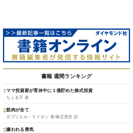
書籍 週間ランキング
ママ投資家が育休中に１億貯めた株式投資
ちょる子 著
筋肉が全て
ガブリエル・ライオン 著/御立英史 訳
嫌われる勇気