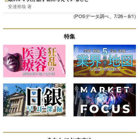
安達裕哉 著
(POSデータ調べ、7/26～8/1)
特集