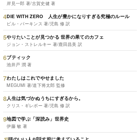
岸見一郎 著/古賀史健 著
DIE WITH ZERO 人生が豊かになりすぎる究極のルール
ビル・パーキンス 著/児島 修 訳
やりたいことが見つかる 世界の果てのカフェ
ジョン・ストレルキー 著/鹿田昌美 訳
ブティック
池井戸 潤 著
わたしはこれでやせました
MEGUMI 著/道下将太郎 監修
人生は気づかぬうちにすぎるから。
クリス・ギレボー 著/児島 修 訳
地図で学ぶ「深読み」世界史
伊藤 敏 著
頭のいい人が話す前に考えていること