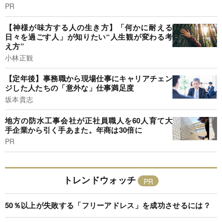
PR
【神様が味方する人の生き方】「何かに耐える
日々を過ごす人」が知りたい“人生観が変わる考
え方”
小林正観
【定年後】事務職から現場仕事にキャリアチェン
ジした人たちの「意外な」仕事満足度
坂本貴志
地方の防水工事会社が正社員職人を60人育て大
手企業から引く手あまた。年商は30倍に
PR
トレンドウォッチ
50％以上が失敗する「フリーアドレス」を成功させるには？