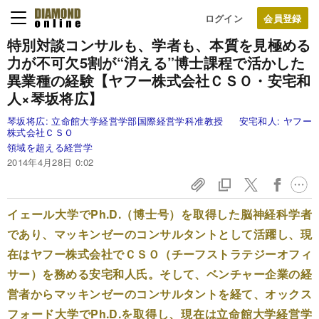
ログイン
特別対談
コンサルも、学者も、本質を見極める
力が不可欠
5割が“消える”博士課程で活かした
異業種の経験
【ヤフー株式会社ＣＳＯ・安宅和
人×琴坂将広】
琴坂将広:
立命館大学経営学部国際経営学科准教授
安宅和人:
ヤフー
株式会社ＣＳＯ
領域を超える経営学
2014年4月28日 0:02
イェール大学でPh.D.（博士号）を取得した脳神経科学者
であり、マッキンゼーのコンサルタントとして活躍し、現
在はヤフー株式会社でＣＳＯ（チーフストラテジーオフィ
サー）を務める安宅和人氏。そして、ベンチャー企業の経
営者からマッキンゼーのコンサルタントを経て、オックス
フォード大学でPh.D.を取得し、現在は立命館大学経営学