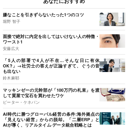
あなたにおすすめ
嫌なことを引きずらないたった1つのコツ
堀野 智子
面接で絶対に内定を出してはいけない人の特徴・
ワースト1
安藤広大
「5人の部署で4人が不在...そんな日に有休
OK?」→社労士の答えが正論すぎて、ぐうの音
も出ない
鈴木麻耶
マッキンゼーの元幹部が「100万円の札束」を渡
して質屋で宝石を買わせたワケ
ピーター・ケネバン
AI時代に勝つグローバル経営の条件:海外拠点の
「見えない経営」からの脱却。「二層ERP」と
AIが導く、リアルタイム·データ統合戦略とは