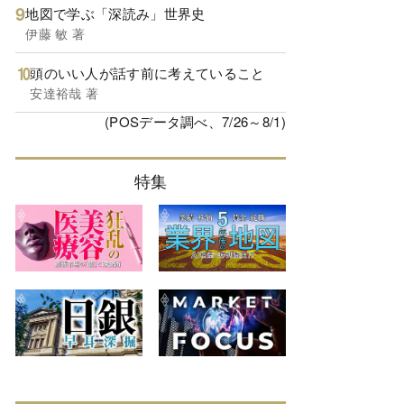
地図で学ぶ「深読み」世界史
伊藤 敏 著
頭のいい人が話す前に考えていること
安達裕哉 著
(POSデータ調べ、7/26～8/1)
特集