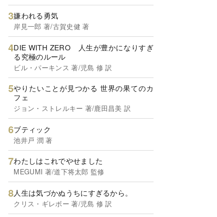
嫌われる勇気
岸見一郎 著/古賀史健 著
DIE WITH ZERO 人生が豊かになりすぎ
る究極のルール
ビル・パーキンス 著/児島 修 訳
やりたいことが見つかる 世界の果てのカ
フェ
ジョン・ストレルキー 著/鹿田昌美 訳
ブティック
池井戸 潤 著
わたしはこれでやせました
MEGUMI 著/道下将太郎 監修
人生は気づかぬうちにすぎるから。
クリス・ギレボー 著/児島 修 訳