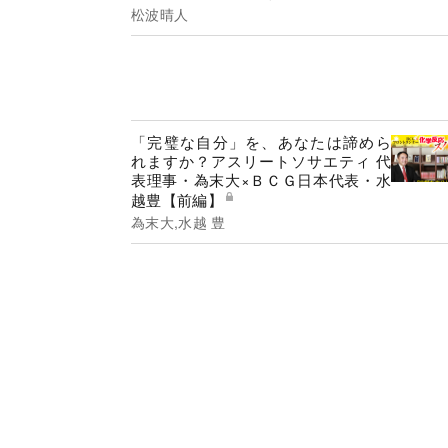
松波晴人
「完璧な自分」を、あなたは諦めら
れますか？アスリートソサエティ 代
表理事・為末大×ＢＣＧ日本代表・水
越豊【前編】
為末大,水越 豊