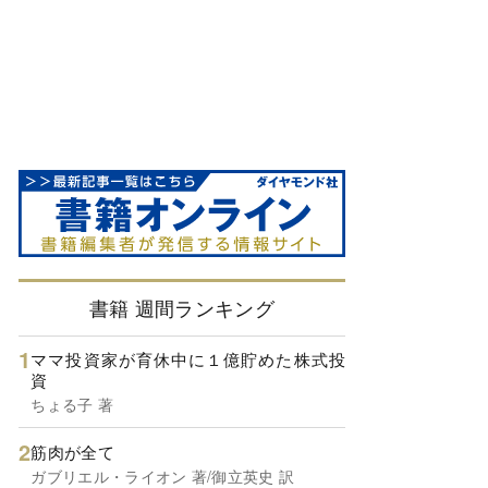
書籍 週間ランキング
ママ投資家が育休中に１億貯めた株式投
資
ちょる子 著
筋肉が全て
ガブリエル・ライオン 著/御立英史 訳