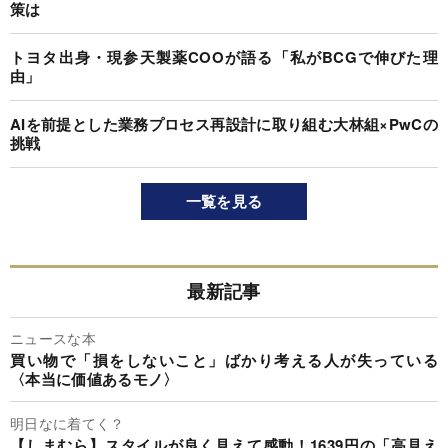
策は
トヨタ出身・現参天製薬COOが語る「私がBCGで伸びた理
由」
AIを前提とした業務プロセス再設計に取り組む大林組×PwCの
挑戦
一覧を見る
最新記事
ニュースな本
買い物で「損をしないこと」ばかり考える人が失っている
〈本当に価値あるモノ〉
明日なに着てく？
【しまむら】スタイルが良く見えて感動！1639円の「高見え