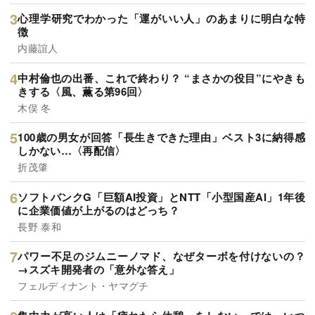
心理学研究でわかった「運がいい人」のあまりに明白な特
徴
内藤誼人
中村倫也の出番、これで終わり？ “まさかの役目”にやきも
きする〈風、薫る第96回〉
木俣 冬
100歳の男女が回答「長生きできた理由」ベスト3に納得感
しかない…〈再配信〉
折茂肇
ソフトバンクG「巨額AI投資」とNTT「小型国産AI」1年後
に企業価値が上がるのはどっち？
長野 泰和
パワー不足のジムニーノマド、なぜターボを付けないの？
→スズキ開発者の「意外な答え」
フェルディナント・ヤマグチ