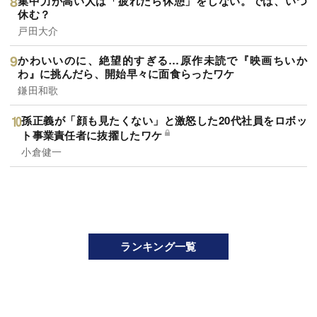
集中力が高い人は「疲れたら休憩」をしない。では、いつ
休む？
戸田大介
かわいいのに、絶望的すぎる…原作未読で『映画ちいか
わ』に挑んだら、開始早々に面食らったワケ
鎌田和歌
孫正義が「顔も見たくない」と激怒した20代社員をロボッ
ト事業責任者に抜擢したワケ
小倉健一
ランキング一覧