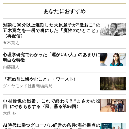
あなたにおすすめ
対談に30分以上遅刻した大原麗子が“激おこ”の
五木寛之を一瞬で虜にした「魔性のひとこと」
〈再配信〉
五木寛之
心理学研究でわかった「運がいい人」のあまりに
明白な特徴
内藤誼人
「死ぬ前に悔やむこと」・ワースト1
ダイヤモンド社書籍編集局
中村倫也の出番、これで終わり? “まさかの役
目”にやきもきする〈風、薫る第96回〉
木俣 冬
AI時代に勝つグローバル経営の条件:海外拠点の