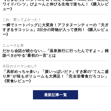
ワイドパンツ」びよ〜んと伸びる生地で楽ちん！《購入レビ
ュー》
これ、買ってよかった！
一瞬でトートバッグに大変身！アフタヌーンティーの「天才
すぎるサコッシュ」2日分の荷物が入って便利！《購入レビュ
ー》
ニュースな本
だから会話が続かない…「温泉旅行に行ったんですよ～」雑
談ベタがやる“最初の一言”とは
今日のリーマンめし!!
「具材めっちゃ多い」「腹いっぱいだァ」すき家の“てんこ盛
り丼”が味もボリュームも大満足！「完全栄養食だろコレ」
《実食レビュー》
最新記事一覧