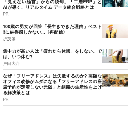
「見えない経営」からの脱却。「二層ERP」と
AIが導く、リアルタイム·データ統合戦略とは
PR
100歳の男女が回答「長生きできた理由」ベスト
3に納得感しかない...〈再配信〉
折茂肇
集中力が高い人は「疲れたら休憩」をしない。で
は、いつ休む?
戸田大介
なぜ「フリーアドレス」は失敗するのか? 高額な
オフィス改修がムダになる「フリーアドレスの座
席予約が定着しない元凶」と組織の生産性を上げ
る解決策とは
PR