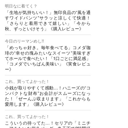
明日なに着てく？
「生地が気持ちいい！」無印良品の“風を通
すワイドパンツ”サラッと涼しくて快適！
「さらりと着用できて嬉しい」「今から
秋、ずっといけそう」《購入レビュー》
今日のリーマンめし!!
「めっちゃ好き。毎年食べてる」コメダ珈
琲の“幸せの塊みたいなスイーツ”美味すぎ
てホールで食べたい！「1口ごとに満足感」
「コメダでいちばん美味い」《実食レビュ
ー》
これ、買ってよかった！
小銭が取りやすくて感動…！ハニーズの“コ
ンパクトな財布”お会計がスムーズになっ
た！「ぜーんぶ収まります」「これからも
愛用します」《購入レビュー》
これ、買ってよかった！
こういうの待ってた…！セリアの「ミニチ