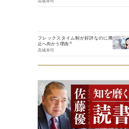
高城幸司
フレックスタイム制が好評なのに廃
止へ向かう理由
高城幸司