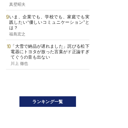
真壁昭夫
いま、企業でも、学校でも、家庭でも実
践したい“優しいコミュニケーション”と
は？
福島宏之
「大雪で納品が遅れました」詫びる松下
電器にトヨタが放った言葉がド正論すぎ
てぐうの音も出ない
川上 徹也
ランキング一覧