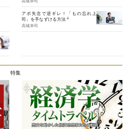
高城幸司
アポ失念で逆ギレ！「もの忘れ上
司」を手なずける方法
高城幸司
特集