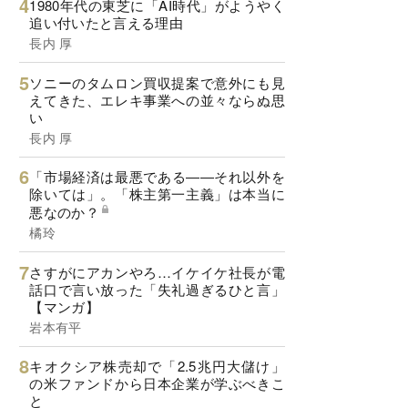
1980年代の東芝に「AI時代」がようやく
追い付いたと言える理由
長内 厚
ソニーのタムロン買収提案で意外にも見
えてきた、エレキ事業への並々ならぬ思
い
長内 厚
「市場経済は最悪である――それ以外を
除いては」。「株主第一主義」は本当に
悪なのか？
橘玲
さすがにアカンやろ…イケイケ社長が電
話口で言い放った「失礼過ぎるひと言」
【マンガ】
岩本有平
キオクシア株売却で「2.5兆円大儲け」
の米ファンドから日本企業が学ぶべきこ
と