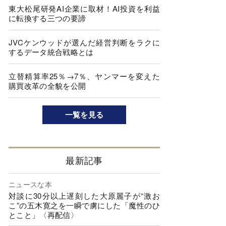
東大松尾研発AI企業に取材！AI投資を利益
に転換する三つの要諦
JVCケンウッドが選んだ経営判断をラクに
するデータ統合戦略とは
立替精算率25％→7％、ヤンマーを変えた
購買改革の全貌を公開
一覧を見る
最新記事
ニュースな本
対談に30分以上遅刻した大原麗子が“激お
こ”の五木寛之を一瞬で虜にした「魔性のひ
とこと」〈再配信〉