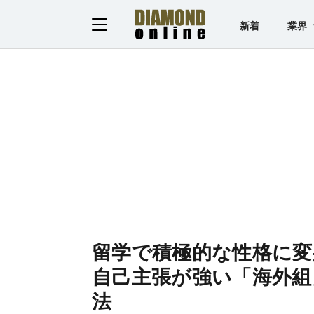
新着
業界
留学で積極的な性格に変
自己主張が強い「海外組
法