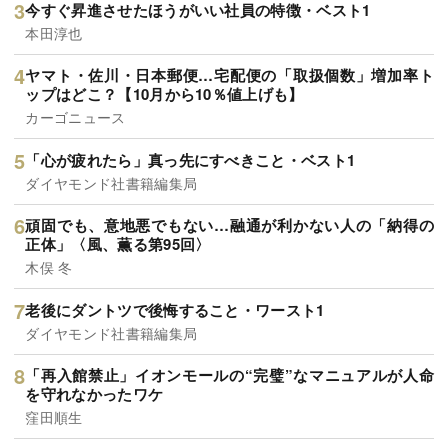
今すぐ昇進させたほうがいい社員の特徴・ベスト1
本田淳也
ヤマト・佐川・日本郵便…宅配便の「取扱個数」増加率ト
ップはどこ？【10月から10％値上げも】
カーゴニュース
「心が疲れたら」真っ先にすべきこと・ベスト1
ダイヤモンド社書籍編集局
頑固でも、意地悪でもない…融通が利かない人の「納得の
正体」〈風、薫る第95回〉
木俣 冬
老後にダントツで後悔すること・ワースト1
ダイヤモンド社書籍編集局
「再入館禁止」イオンモールの“完璧”なマニュアルが人命
を守れなかったワケ
窪田順生