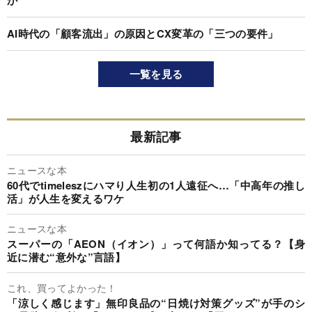
か
AI時代の「顧客流出」の原因とCX変革の「三つの要件」
一覧を見る
最新記事
ニュースな本
60代でtimeleszにハマり人生初の1人遠征へ…「中高年の推し
活」が人生を変えるワケ
ニュースな本
スーパーの「AEON（イオン）」って何語か知ってる？【身
近に潜む“意外な”言語】
これ、買ってよかった！
「涼しく感じます」無印良品の“日焼け対策グッズ”が手のシ