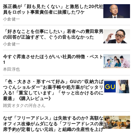
孫正義が「顔も見たくない」と激怒した20代社
員をロボット事業責任者に抜擢したワケ
小倉健一
「好きなことを仕事にしたい」若者への豊田章男
の回答が正論すぎて、ぐうの音も出なかった
小倉健一
今すぐ昇進させたほうがいい社員の特徴・ベスト
1
本田淳也
「色・大きさ・形すべて好み」GUの“収納力ば
つぐんショルダー”お薬手帳や処方薬がピッタリ
入る!「重宝しています」「サッと出かけるのに
最適」《購入レビュー》
雑貨オタクの河合さん
なぜ「フリーアドレス」は失敗するのか? 高額な
オフィス改修がムダになる「フリーアドレスの座
席予約が定着しない元凶」と組織の生産性を上げ