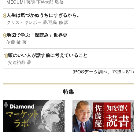
MEGUMI 著/道下将太郎 監修
人生は気づかぬうちにすぎるから。
クリス・ギレボー 著/児島 修 訳
地図で学ぶ「深読み」世界史
伊藤 敏 著
頭のいい人が話す前に考えていること
安達裕哉 著
(POSデータ調べ、7/26～8/1)
特集