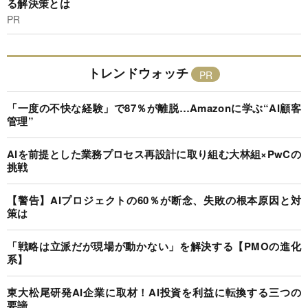
る解決策とは
PR
トレンドウォッチ
「一度の不快な経験」で87％が離脱…Amazonに学ぶ“AI顧客
管理”
AIを前提とした業務プロセス再設計に取り組む大林組×PwCの
挑戦
【警告】AIプロジェクトの60％が断念、失敗の根本原因と対
策は
「戦略は立派だが現場が動かない」を解決する【PMOの進化
系】
東大松尾研発AI企業に取材！AI投資を利益に転換する三つの
要諦