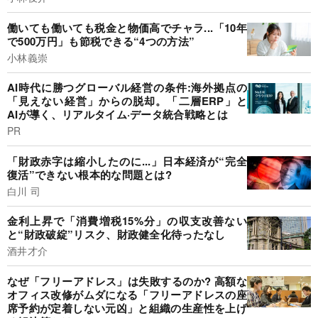
働いても働いても税金と物価高でチャラ...「10年
で500万円」も節税できる“4つの方法”
小林義崇
AI時代に勝つグローバル経営の条件:海外拠点の
「見えない経営」からの脱却。「二層ERP」と
AIが導く、リアルタイム·データ統合戦略とは
PR
「財政赤字は縮小したのに...」日本経済が“完全
復活”できない根本的な問題とは?
白川 司
金利上昇で「消費増税15%分」の収支改善ない
と“財政破綻”リスク、財政健全化待ったなし
酒井才介
なぜ「フリーアドレス」は失敗するのか? 高額な
オフィス改修がムダになる「フリーアドレスの座
席予約が定着しない元凶」と組織の生産性を上げ