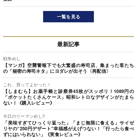
一覧を見る
最新記事
戦争めし
【マンガ】空襲警報下でも大繁盛の寿司店、集まった客たち
の「秘密の寿司ネタ」にヨダレが出そう〈再配信〉
これ、買ってよかった！
【しまむら】お薬手帳と診察券45枚がスッポリ！1089円の
「ポケットたくさんケース」昭和レトロなデザインがたまら
ない！《購入レビュー》
今日のリーマンめし!!
「美味すぎてひっくり返った」「まじ無限に食える」サイゼ
リヤの“250円デザート”幸福感がえげつない！「行ったら食べ
ずにはいられない」《実食レビュー》