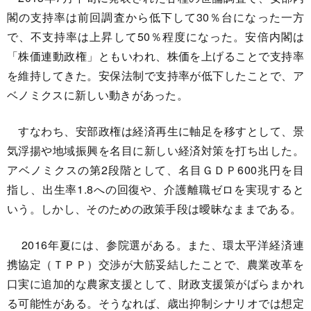
閣の支持率は前回調査から低下して30％台になった一方
で、不支持率は上昇して50％程度になった。安倍内閣は
「株価連動政権」ともいわれ、株価を上げることで支持率
を維持してきた。安保法制で支持率が低下したことで、ア
ベノミクスに新しい動きがあった。
すなわち、安部政権は経済再生に軸足を移すとして、景
気浮揚や地域振興を名目に新しい経済対策を打ち出した。
アベノミクスの第2段階として、名目ＧＤＰ600兆円を目
指し、出生率1.8への回復や、介護離職ゼロを実現すると
いう。しかし、そのための政策手段は曖昧なままである。
2016年夏には、参院選がある。また、環太平洋経済連
携協定（ＴＰＰ）交渉が大筋妥結したことで、農業改革を
口実に追加的な農家支援として、財政支援策がばらまかれ
る可能性がある。そうなれば、歳出抑制シナリオでは想定