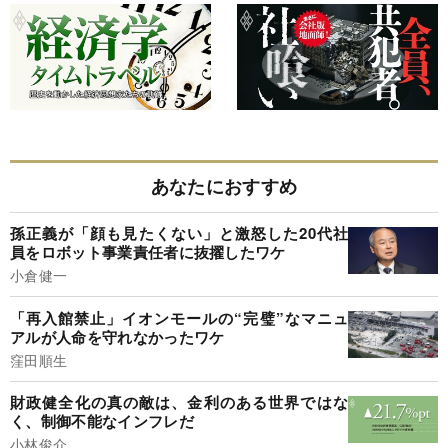
あなたにおすすめ
孫正義が「顔も見たくない」と激怒した20代社
員をロボット事業責任者に抜擢したワケ
小倉健一
「再入館禁止」イオンモールの“完璧”なマニュ
アルが人命を守れなかったワケ
窪田順生
財政健全化の真の敵は、金利のある世界ではな
く、制御不能なインフレだ
小林俊介