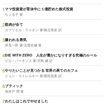
ママ投資家が育休中に１億貯めた株式投資
ちょる子 著
筋肉が全て
ガブリエル・ライオン 著/御立英史 訳
嫌われる勇気
岸見一郎 著/古賀史健 著
DIE WITH ZERO 人生が豊かになりすぎる究極のルール
ビル・パーキンス 著/児島 修 訳
やりたいことが見つかる 世界の果てのカフェ
ジョン・ストレルキー 著/鹿田昌美 訳
ブティック
池井戸 潤 著
わたしはこれでやせました