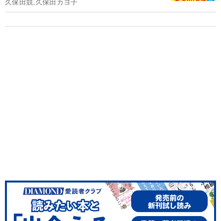
久保田競,久保田カヨ子