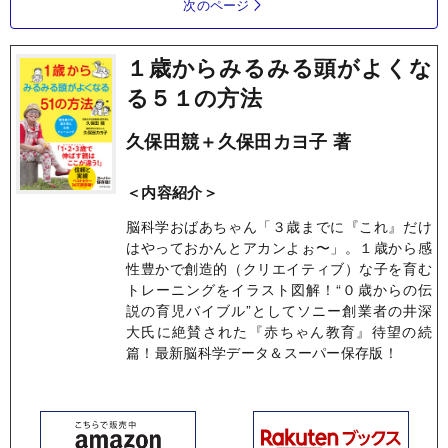
次のページ
１歳からみるみる頭がよくな
る５１の方法
久保田競＋久保田カヨ子 著
＜内容紹介＞
脳科学おばあちゃん「３歳までに『これ』だけ
はやっておかんとアカンよぉ〜」。１歳から感
性豊かで創造的（クリエイティブ）な子を育む
トレーニングをイラスト図解！“０歳からの伝
説の育児バイブル”としてソニー創業者の井深
大氏に絶賛された『赤ちゃん教育』待望の続
篇！最新脳科学データ＆スーパー保存版！