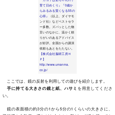
育て日めくり』
『0歳か
らみるみる賢くなる55の
心得』
（以上、ダイヤモ
ンド社）などベストセラ
ー多数。ズバッとした物
言いのなかに、温かく頼
りがいのあるアドバイス
が好評。全国からの講演
依頼もあとをたたない。
【株式会社脳研工房Ｈ
Ｐ】
http://www.umanma.
co.jp/
ここでは、鏡の反射を利用しての遊びを紹介します。
手に持てる大きさの鏡と紙、ハサミ
を用意してくださ
い。
鏡の表面積の約3分の1から5分の1くらいの大きさに、