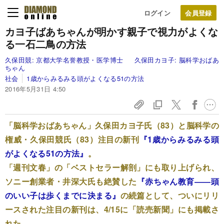
ログイン
カヨ子ばあちゃんが明かす
親子で視力がよくな
る
一石二鳥の方法
久保田競:
京都大学名誉教授・医学博士
久保田カヨ子:
脳科学おばあ
ちゃん
社会
1歳からみるみる頭がよくなる51の方法
2016年5月31日 4:50
「脳科学おばあちゃん」久保田カヨ子氏（83）と脳科学の
権威・久保田競氏（83）注目の新刊
『1歳からみるみる頭
がよくなる51の方法』
。
「週刊文春」の「ベストセラー解剖」にも取り上げられ、
ソニー創業者・井深大氏も絶賛した
『赤ちゃん教育――頭
のいい子は歩くまでに決まる』
の続篇として、ついにリリ
ースされた注目の新刊は、4/15に「読売新聞」にも掲載さ
れた。