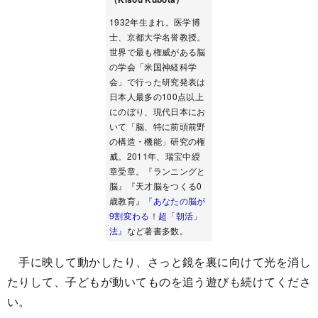
1932年生まれ。医学博
士、京都大学名誉教授。
世界で最も権威がある脳
の学会「米国神経科学
会」で行った研究発表は
日本人最多の100点以上
にのぼり、現代日本にお
いて「脳、特に前頭前野
の構造・機能」研究の権
威。2011年、瑞宝中綬
章受章。『ランニングと
脳』『天才脳をつくる0
歳教育』
『あなたの脳が
9割変わる！超「朝活」
法』
など著書多数。
手に映して動かしたり、さっと鏡を裏に向けて光を消し
たりして、子どもが動いてものを追う遊びも続けてくださ
い。