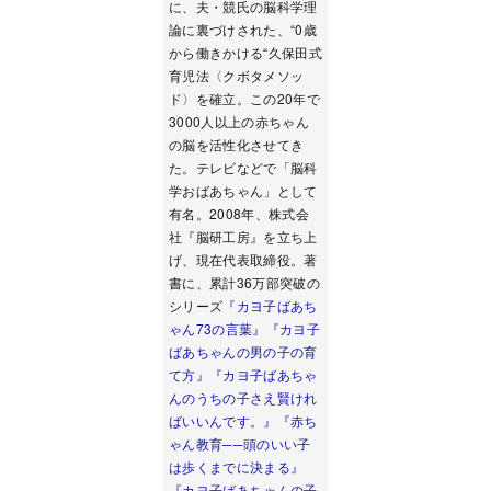
に、夫・競氏の脳科学理
論に裏づけされた、“0歳
から働きかける“久保田式
育児法〈クボタメソッ
ド〉を確立。この20年で
3000人以上の赤ちゃん
の脳を活性化させてき
た。テレビなどで「脳科
学おばあちゃん」として
有名。2008年、株式会
社『脳研工房』を立ち上
げ、現在代表取締役。著
書に、累計36万部突破の
シリーズ
『カヨ子ばあち
ゃん73の言葉』
『カヨ子
ばあちゃんの男の子の育
て方』
『カヨ子ばあちゃ
んのうちの子さえ賢けれ
ばいいんです。』
『赤ち
ゃん教育──頭のいい子
は歩くまでに決まる』
『カヨ子ばあちゃんの子