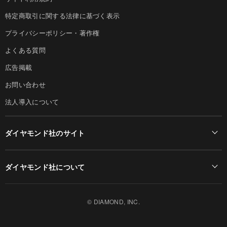
特定商取引に関する法律に基づく表示
プライバシーポリシー・著作権
よくある質問
広告掲載
お問い合わせ
法人導入について
ダイヤモンド社のサイト
Diamond Online(English)
ダイヤモンド社について
週刊ダイヤモンド
ダイヤモンド社TOP
DIAMONDハーバード・ビジネス・レビュー
© DIAMOND, INC.
会社概要
ダイヤモンドZAi（デジタル版）
採用情報
書籍オンライン