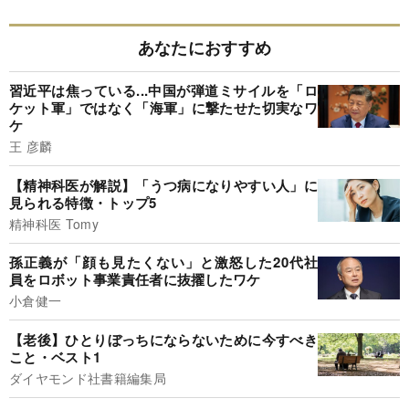
あなたにおすすめ
習近平は焦っている...中国が弾道ミサイルを「ロ
ケット軍」ではなく「海軍」に撃たせた切実なワ
ケ
王 彦麟
【精神科医が解説】「うつ病になりやすい人」に
見られる特徴・トップ5
精神科医 Tomy
孫正義が「顔も見たくない」と激怒した20代社
員をロボット事業責任者に抜擢したワケ
小倉健一
【老後】ひとりぼっちにならないために今すべき
こと・ベスト1
ダイヤモンド社書籍編集局