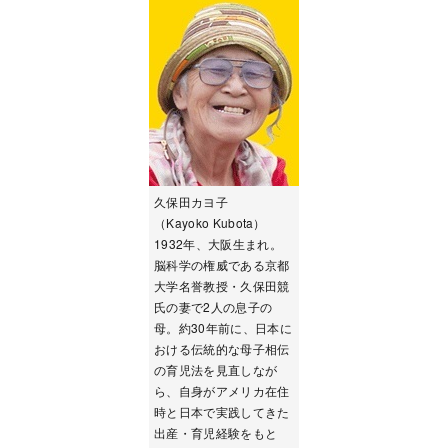
久保田カヨ子
（Kayoko Kubota）
1932年、大阪生まれ。
脳科学の権威である京都
大学名誉教授・久保田競
氏の妻で2人の息子の
母。約30年前に、日本に
おける伝統的な母子相伝
の育児法を見直しなが
ら、自身がアメリカ在住
時と日本で実践してきた
出産・育児経験をもと