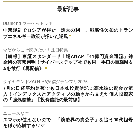
最新記事
Diamond マーケットラボ
中東混乱でロシアが得た「漁夫の利」、戦略性欠如のトラン
プエネルギー政策が招いた逆風
今だからこそ読みたい！注目特集
【続報】東証スタンダード上場ANAP「41億円資金還流」錬
金術の実態判明！サイバーステップ社でも同一手口の巨額M＆
Aを敢行《再配信》
ダイヤモンドZAi NISA投信グランプリ2026
7月の日経平均急落でも日本株投資信託に高水準の資金が流
入！インデックスとアクティブの動きから見えた個人投資家
の「強気姿勢」【投資信託の最前線】
ニュースな本
スマホが使えないので…「演歌界の貴公子」を追う90代祖母
を孫が応援するワケ