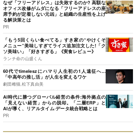
なぜ「フリーアドレス」は失敗するのか? 高額な
オフィス改修がムダになる「フリーアドレスの座
席予約が定着しない元凶」と組織の生産性を上げ
る解決策とは
PR
「もう5回くらい食べてる」すき家の“やけくそ
メニュー”美味しすぎてライス追加注文した!「ク
ソ美味い」「好きすぎる」《実食レビュー》
ランチ命の山盛くん
60代でtimeleszにハマり人生初の1人遠征へ...
「中高年の推し活」が人生を変えるワケ
劇団雌猫,松下真由美
AI時代に勝つグローバル経営の条件:海外拠点の
「見えない経営」からの脱却。「二層ERP」と
AIが導く、リアルタイム·データ統合戦略とは
PR