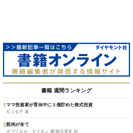
書籍 週間ランキング
ママ投資家が育休中に１億貯めた株式投資
ちょる子 著
筋肉が全て
ガブリエル・ライオン 著/御立英史 訳