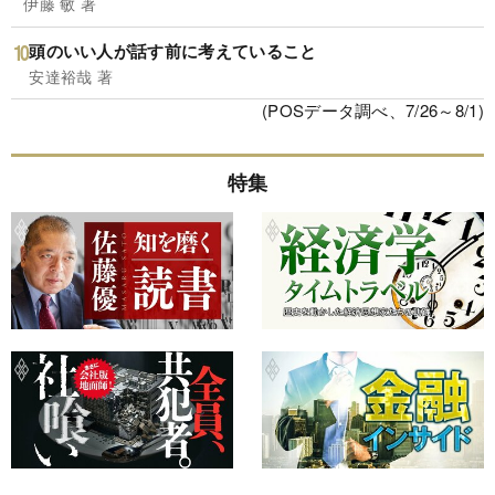
伊藤 敏 著
頭のいい人が話す前に考えていること
安達裕哉 著
(POSデータ調べ、7/26～8/1)
特集