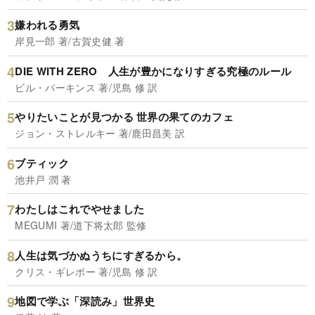
嫌われる勇気
岸見一郎 著/古賀史健 著
DIE WITH ZERO 人生が豊かになりすぎる究極のルール
ビル・パーキンス 著/児島 修 訳
やりたいことが見つかる 世界の果てのカフェ
ジョン・ストレルキー 著/鹿田昌美 訳
ブティック
池井戸 潤 著
わたしはこれでやせました
MEGUMI 著/道下将太郎 監修
人生は気づかぬうちにすぎるから。
クリス・ギレボー 著/児島 修 訳
地図で学ぶ「深読み」世界史