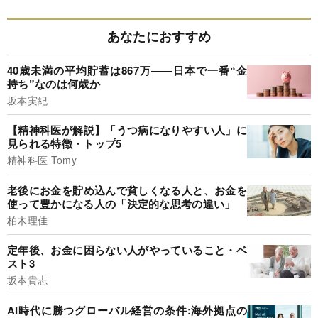
あなたにおすすめ
40歳未満の平均貯蓄は867万――日本で一番“金
持ち”なのは何歳か
坂本実紀
【精神科医が解説】「うつ病になりやすい人」に
見られる特徴・トップ5
精神科医 Tomy
老後にお金を貯め込んで貧しくなる人と、お金を
使って豊かになる人の「決定的な思考の違い」
柏木理佳
定年後、お金に困らない人がやっていること・ベ
スト3
坂本貴志
AI時代に勝つグローバル経営の条件:海外拠点の