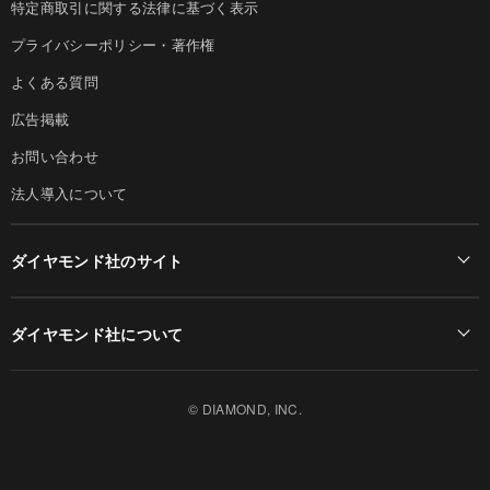
特定商取引に関する法律に基づく表示
プライバシーポリシー・著作権
よくある質問
広告掲載
お問い合わせ
法人導入について
ダイヤモンド社のサイト
Diamond Online(English)
ダイヤモンド社について
週刊ダイヤモンド
ダイヤモンド社TOP
DIAMONDハーバード・ビジネス・レビュー
© DIAMOND, INC.
会社概要
ダイヤモンドZAi（デジタル版）
採用情報
書籍オンライン