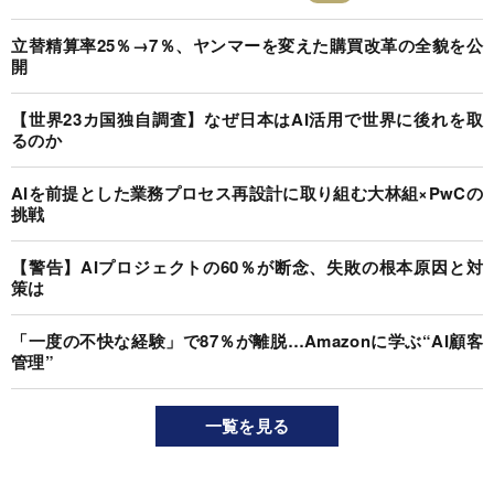
立替精算率25％→7％、ヤンマーを変えた購買改革の全貌を公
開
【世界23カ国独自調査】なぜ日本はAI活用で世界に後れを取
るのか
AIを前提とした業務プロセス再設計に取り組む大林組×PwCの
挑戦
【警告】AIプロジェクトの60％が断念、失敗の根本原因と対
策は
「一度の不快な経験」で87％が離脱…Amazonに学ぶ“AI顧客
管理”
一覧を見る