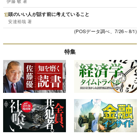
伊藤 敏 著
頭のいい人が話す前に考えていること
安達裕哉 著
(POSデータ調べ、7/26～8/1)
特集