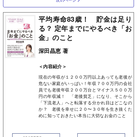
平均寿命83歳！ 貯金は足り
る？ 定年までにやるべき「お
金」のこと
深田晶恵 著
＜内容紹介＞
現在の年収が１２００万円以上あっても老後が
危ない家庭がいっぱい！年収７００万円の会社
員でも老後年収２００万台とマイナス５００万
円の年収減！ 「老後貧乏」になり、そこから
「下流老人」へと転落する分かれ目はどこなの
か？ 老後を幸せに２０〜３０年を生き抜くた
めに知っておきたい本当に大切なお金のこと