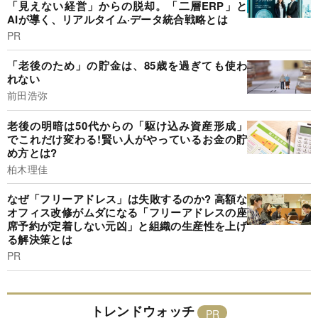
「見えない経営」からの脱却。「二層ERP」と
AIが導く、リアルタイム·データ統合戦略とは
PR
「老後のため」の貯金は、85歳を過ぎても使わ
れない
前田浩弥
老後の明暗は50代からの「駆け込み資産形成」
でこれだけ変わる!賢い人がやっているお金の貯
め方とは?
柏木理佳
なぜ「フリーアドレス」は失敗するのか? 高額な
オフィス改修がムダになる「フリーアドレスの座
席予約が定着しない元凶」と組織の生産性を上げ
る解決策とは
PR
トレンドウォッチ