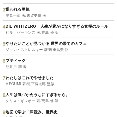
嫌われる勇気
岸見一郎 著/古賀史健 著
DIE WITH ZERO 人生が豊かになりすぎる究極のルール
ビル・パーキンス 著/児島 修 訳
やりたいことが見つかる 世界の果てのカフェ
ジョン・ストレルキー 著/鹿田昌美 訳
ブティック
池井戸 潤 著
わたしはこれでやせました
MEGUMI 著/道下将太郎 監修
人生は気づかぬうちにすぎるから。
クリス・ギレボー 著/児島 修 訳
地図で学ぶ「深読み」世界史