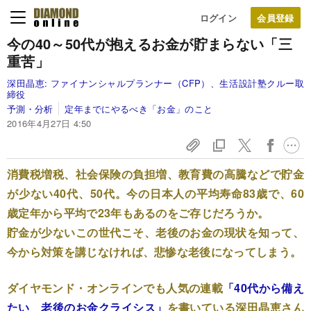
ログイン
今の40～50代が抱える
お金が貯まらない「三
重苦」
深田晶恵:
ファイナンシャルプランナー（CFP）、生活設計塾クルー取
締役
予測・分析
定年までにやるべき「お金」のこと
2016年4月27日 4:50
消費税増税、社会保険の負担増、教育費の高騰などで貯金
が少ない40代、50代。今の日本人の平均寿命83歳で、60
歳定年から平均で23年もあるのをご存じだろうか。
貯金が少ないこの世代こそ、老後のお金の現状を知って、
今から対策を講じなければ、悲惨な老後になってしまう。
ダイヤモンド・オンラインでも人気の連載
「40代から備え
たい 老後のお金クライシス」
を書いている深田晶恵さん