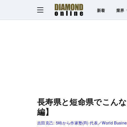
新着
業界
長寿県と短命県でこんな
編】
吉田克己:
5時から作家塾(R) 代表／World Business