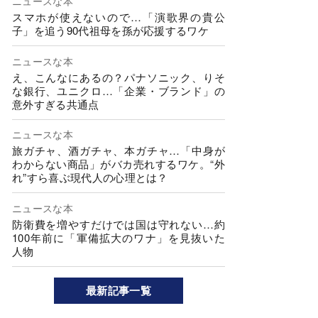
ニュースな本
スマホが使えないので…「演歌界の貴公
子」を追う90代祖母を孫が応援するワケ
ニュースな本
え、こんなにあるの？パナソニック、りそ
な銀行、ユニクロ…「企業・ブランド」の
意外すぎる共通点
ニュースな本
旅ガチャ、酒ガチャ、本ガチャ…「中身が
わからない商品」がバカ売れするワケ。“外
れ”すら喜ぶ現代人の心理とは？
ニュースな本
防衛費を増やすだけでは国は守れない…約
100年前に「軍備拡大のワナ」を見抜いた
人物
最新記事一覧