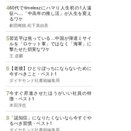
60代でtimeleszにハマり人生初の1人遠
征へ…「中高年の推し活」が人生を変え
るワケ
劇団雌猫,松下真由美
習近平は焦っている…中国が弾道ミサイ
ルを「ロケット軍」ではなく「海軍」に
撃たせた切実なワケ
王 彦麟
【老後】ひとりぼっちにならないために
今すべきこと・ベスト1
ダイヤモンド社書籍編集局
今すぐ昇進させたほうがいい社員の特
徴・ベスト1
本田淳也
「認知症」になりたくないなら今すぐや
るべき習慣・ベスト1
ダイヤモンド社書籍編集局