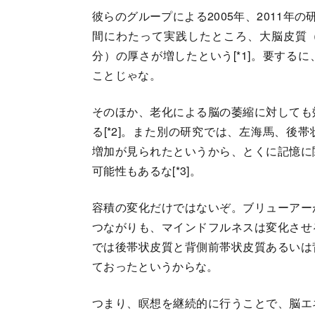
彼らのグループによる2005年、2011年
間にわたって実践したところ、大脳皮質
分）の厚さが増したという[*1]。要する
ことじゃな。
そのほか、老化による脳の萎縮に対しても
る[*2]。また別の研究では、左海馬、後
増加が見られたというから、とくに記憶に
可能性もあるな[*3]。
容積の変化だけではないぞ。ブリューアー
つながりも、マインドフルネスは変化させ
では後帯状皮質と背側前帯状皮質あるいは
ておったというからな。
つまり、瞑想を継続的に行うことで、脳エ