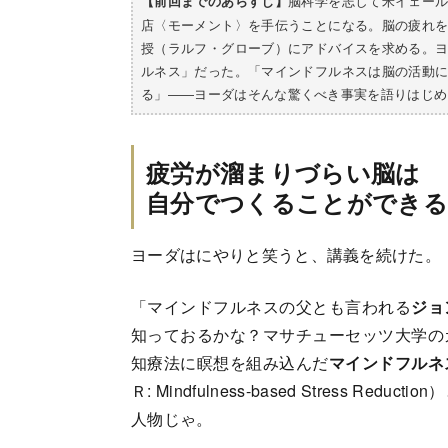
脳科学を志して米イェー
【前回までのあらすじ】
店〈モーメント〉を手伝うことになる。脳の疲れ
授（ラルフ・グローブ）にアドバイスを求める。
ルネス」だった。「マインドフルネスは脳の活動
る」――ヨーダはそんな驚くべき事実を語りはじめ
疲労が溜まりづらい脳は
自分でつくることができる
ヨーダはにやりと笑うと、講義を続けた。
「マインドフルネスの父とも言われる
ジョ
知っておるかな？マサチューセッツ大学の
知療法に瞑想を組み込んだ
マインドフルネ
Ｒ: Mindfulness-based Stress Re
人物じゃ。