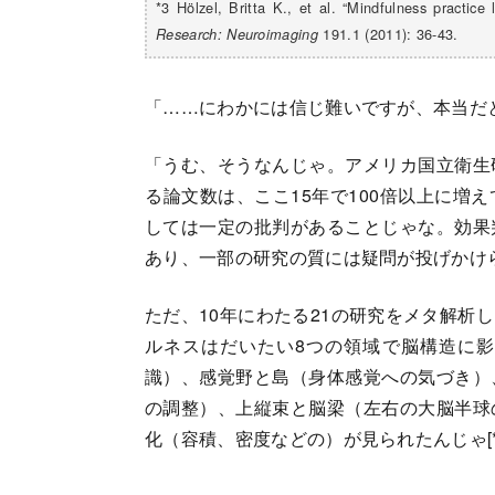
*3 Hölzel, Britta K., et al. “Mindfulness practice
191.1 (2011): 36-43.
Research:
Neuroimaging
「……にわかには信じ難いですが、本当だ
「うむ、そうなんじゃ。アメリカ国立衛生
る論文数は、ここ15年で100倍以上に増
しては一定の批判があることじゃな。効果
あり、一部の研究の質には疑問が投げかけ
ただ、10年にわたる21の研究をメタ解析
ルネスはだいたい8つの領域で脳構造に
識）、感覚野と島（身体感覚への気づき）
の調整）、上縦束と脳梁（左右の大脳半球
化（容積、密度などの）が見られたんじゃ[*