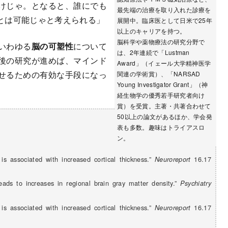
けじゃ。となると、誰にでも
最先端の治療を取り入れた診療を
とは可能じゃと考えられる」
展開中。臨床医として日米で25年
以上のキャリアを持つ。
脳科学や薬物療法の研究分野で
いわゆる
脳の可塑性
について
は、2年連続で「Lustman
後の研究が進めば、マインド
Award」（イェール大学精神医学
せるための有効な手段になっ
関連の学術賞）、「NARSAD
Young Investigator Grant」（神
経生物学の優秀若手研究者向け
賞）を受賞。主著・共著合わせて
50以上の論文があるほか、学会発
表も多数。趣味はトライアスロ
ン。
is associated with increased cortical thickness.”
16.17
Neuroreport
eads to increases in regional brain gray matter density.”
Psychiatry
is associated with increased cortical thickness.”
16.17
Neuroreport