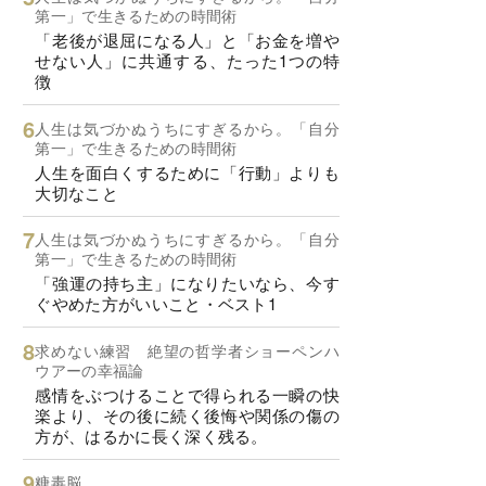
第一」で生きるための時間術
「老後が退屈になる人」と「お金を増や
せない人」に共通する、たった1つの特
徴
人生は気づかぬうちにすぎるから。「自分
第一」で生きるための時間術
人生を面白くするために「行動」よりも
大切なこと
人生は気づかぬうちにすぎるから。「自分
第一」で生きるための時間術
「強運の持ち主」になりたいなら、今す
ぐやめた方がいいこと・ベスト1
求めない練習 絶望の哲学者ショーペンハ
ウアーの幸福論
感情をぶつけることで得られる一瞬の快
楽より、その後に続く後悔や関係の傷の
方が、はるかに長く深く残る。
糖毒脳