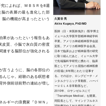
の研究によれば、ＭＢＳＲを8週
（脳の表層の最も進化した部
に、脳の機能が高まったという
久賀谷 亮
Akira Kugaya, PhD/MD
医師（日・米医師免許）/医学博士
イェール大学医学部精神神経学科
効果があったという報告もあ
卒業。アメリカ神経精神医学会認
帯状皮質、小脳で灰白質の密度
定医。アメリカ精神医学会会員。
関連する脳部位が強化される
日本で臨床および精神薬理の研究
に取り組んだあと、イェール大学
で先端脳科学研究に携わり、臨床
医としてアメリカ屈指の精神医療
が言うように、脳の各部位の
の現場に8年間にわたり従事す
るんじゃ。経験のある瞑想者
る。そのほか、ロングビーチ・メ
ンタルクリニック常勤医、ハーバ
背外側前頭前野の連結が増し
ーＵＣＬＡ非常勤医など。
2010年、ロサンゼルスにて
「TransHope Medical」を開業。
同院長として、マインドフルネス
ネルギーの浪費家『ＤＭＮ』
認知療法やＴＭＳ磁気治療など、