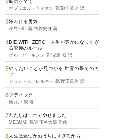
筋肉が全て
ガブリエル・ライオン 著/御立英史 訳
嫌われる勇気
岸見一郎 著/古賀史健 著
DIE WITH ZERO 人生が豊かになりすぎ
る究極のルール
ビル・パーキンス 著/児島 修 訳
やりたいことが見つかる 世界の果てのカ
フェ
ジョン・ストレルキー 著/鹿田昌美 訳
ブティック
池井戸 潤 著
わたしはこれでやせました
MEGUMI 著/道下将太郎 監修
人生は気づかぬうちにすぎるから。