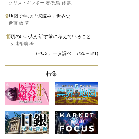
クリス・ギレボー 著/児島 修 訳
地図で学ぶ「深読み」世界史
伊藤 敏 著
頭のいい人が話す前に考えていること
安達裕哉 著
(POSデータ調べ、7/26～8/1)
特集