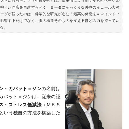
ル大学に渡ったナツ（小川夏帆）は、諸事情により伯父が営むベーグル
を抱えた同店を再建するべく、ヨーダにそっくりな外見のイェール大教
ヨーダが語ったのは、科学的な研究が進む「最高の休息法＝マインドフ
に影響するだけでなく、脳の構造そのものを変えるほどの力を持ってい
る。
ン・カバット
＝
ジン
の名前は
カバット＝ジンは、従来の認
ス・ストレス低減法
（ＭＢＳ
duction）という独自の方法を構築した