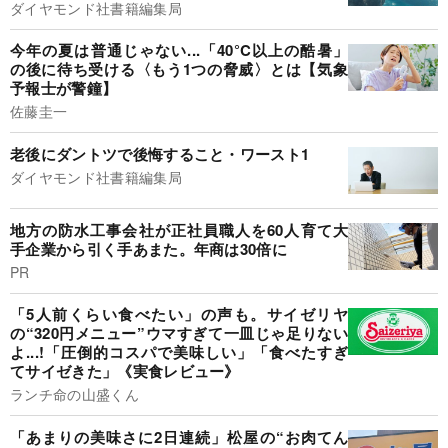
ダイヤモンド社書籍編集局
今年の夏は普通じゃない...「40°C以上の酷暑」
の後に待ち受ける〈もう1つの脅威〉とは【気象
予報士が警鐘】
佐藤圭一
老後にダントツで後悔すること・ワースト1
ダイヤモンド社書籍編集局
地方の防水工事会社が正社員職人を60人育て大
手企業から引く手あまた。年商は30倍に
PR
「5人前くらい食べたい」の声も。サイゼリヤ
の“320円メニュー”ウマすぎて一皿じゃ足りない
よ...!「圧倒的コスパで美味しい」「食べたすぎ
てサイゼきた」《実食レビュー》
ランチ命の山盛くん
「あまりの美味さに2日連続」松屋の“お肉てん