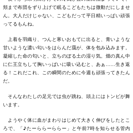
頬まで布団をずり上げて眠るこどもたちは微動だにしませ
ん。大人だけじゃない、こどもだって平日精いっぱい頑張
ってるもんね。
上着を羽織り、つんと寒いおもてに出ると、青いような
甘いような濃い匂いをはらんだ靄が、体を包み込みます。
凝縮した命の匂いと、立ちのぼる土の湿り気。畑の真ん中
に仁王立ちして胸いっぱいに吸い込むと、あぁ……生き返
る！これだこれ、この瞬間のために今週も頑張ってきたん
だ。
そんなわたしの足元では虫が跳ね、頭上にはトンビが舞
います。
ようやく体に血がまわりはじめて大きく伸びをしたとこ
ろで、「♪たーららーららー」と午前7時を知らせる管内