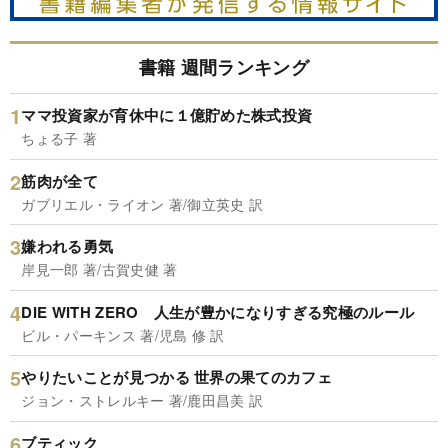
書籍 週間ランキング
ママ投資家が育休中に１億貯めた株式投資
ちょる子 著
筋肉が全て
ガブリエル・ライオン 著/御立英史 訳
嫌われる勇気
岸見一郎 著/古賀史健 著
DIE WITH ZERO 人生が豊かになりすぎる究極のルール
ビル・パーキンス 著/児島 修 訳
やりたいことが見つかる 世界の果てのカフェ
ジョン・ストレルキー 著/鹿田昌美 訳
ブティック