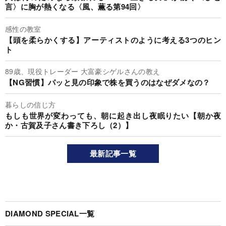
言〉に胸が熱くなる〈風、薫る第94回〉
感性の教室
【頭を柔らかくする】アーティストのように考える3つのヒン
ト
89歳、現役トレーダー 大富豪シゲルさんの教え
【NG習慣】パッと見の印象で株を買うのはなぜダメなの？
暮らしの信じ方
もしも世界が変わっても、朝に起き出し夜眠りたい【朝か夜
か・古賀及子さん書き下ろし（2）】
最新記事一覧
DIAMOND SPECIAL一覧