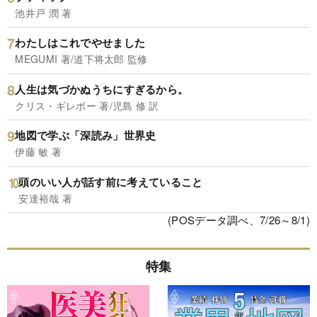
池井戸 潤 著
わたしはこれでやせました
MEGUMI 著/道下将太郎 監修
人生は気づかぬうちにすぎるから。
クリス・ギレボー 著/児島 修 訳
地図で学ぶ「深読み」世界史
伊藤 敏 著
頭のいい人が話す前に考えていること
安達裕哉 著
(POSデータ調べ、7/26～8/1)
特集