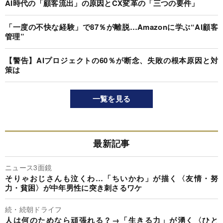
AI時代の「顧客流出」の原因とCX変革の「三つの要件」
「一度の不快な経験」で87％が離脱…Amazonに学ぶ“AI顧客
管理”
【警告】AIプロジェクトの60％が断念、失敗の根本原因と対
策は
一覧を見る
最新記事
ニュース3面鏡
そりゃおじさんも泣くわ…「ちいかわ」が描く〈友情・努
力・貧困〉が中年男性に突き刺さるワケ
続・続朝ドライフ
人は何のためなら頑張れる？→「生きる力」が湧く〈ひと