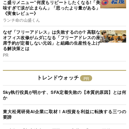
こ盛りメニュー”何度もリピートしたくなる!「美
味すぎて涙が止まらん」「思ったより量がある」
《実食レビュー》
ランチ命の山盛くん
なぜ「フリーアドレス」は失敗するのか? 高額な
オフィス改修がムダになる「フリーアドレスの座
席予約が定着しない元凶」と組織の生産性を上げ
る解決策とは
PR
トレンドウォッチ
Sky執行役員が明かす、SFA定着失敗の【本質的原因】とは何
か
東大松尾研発AI企業に取材！AI投資を利益に転換する三つの
要諦