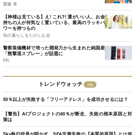
齋藤 孝
【神様は見ている】え! これ?! 運がいい人、お金
持ちの人が何気なく置いている、最高のラッキパ
ワーを持つもの
旬の暮らしをたのしむ会
警察装備機材で培った開発力から生まれた純国産
「熊撃退スプレー」が話題に
PR
トレンドウォッチ
50％以上が失敗する「フリーアドレス」を成功させるには？
【警告】AIプロジェクトの60％が断念、失敗の根本原因と対
策は
Sky執行役員が明かす、SFA定着失敗の【本質的原因】とは何