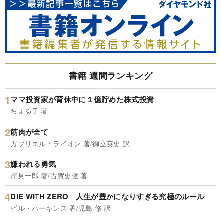
書籍 週間ランキング
ママ投資家が育休中に１億貯めた株式投資
ちょる子 著
筋肉が全て
ガブリエル・ライオン 著/御立英史 訳
嫌われる勇気
岸見一郎 著/古賀史健 著
DIE WITH ZERO 人生が豊かになりすぎる究極のルール
ビル・パーキンス 著/児島 修 訳