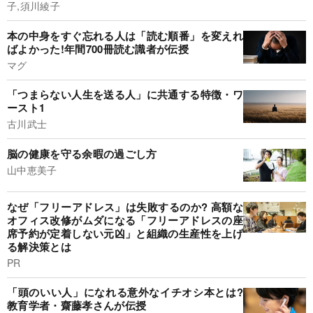
子,須川綾子
本の中身をすぐ忘れる人は「読む順番」を変えれ
ばよかった!年間700冊読む識者が伝授
マグ
「つまらない人生を送る人」に共通する特徴・ワ
ースト1
古川武士
脳の健康を守る余暇の過ごし方
山中恵美子
なぜ「フリーアドレス」は失敗するのか? 高額な
オフィス改修がムダになる「フリーアドレスの座
席予約が定着しない元凶」と組織の生産性を上げ
る解決策とは
PR
「頭のいい人」になれる意外なイチオシ本とは?
教育学者・齋藤孝さんが伝授