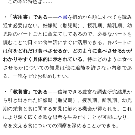
この本の特色は……
・「実用書」である
――
本書
を初めから順にすべてを読み
通す必要はない。妊娠期（胎児期）、授乳期、離乳期、幼
児期のパートごとに章立てしてあるので、必要なパートを
読むことで日々の食生活にすぐに活用できる。各パートに
は
何をどれだけ食べさせるか、どのように食べさせるかが
わかりやすく具体的に示されている
。特にどのように食べ
させるかについての知見は他に追随を許さない内容であ
る。一読をぜひお勧めしたい。
・「教養書」である
――信頼できる豊富な調査研究結果か
ら引き出された妊娠期（胎児期）、授乳期、離乳期、幼児
期の栄養と食に関する知見に触れる機会が得られる。これ
により深く広く柔軟な思考を生みだすことが可能になり、
命を支える食についての洞察を深めることができる。