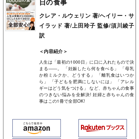
日の食事
クレア・ルウェリン 著/ヘイリー・サ
イラッド 著/上田玲子 監修/須川綾子
訳
＜内容紹介＞
人生は「最初の1000日」に口に入れたもので決
まる――。 「妊娠したら何を食べる」
「母乳
か粉ミルクか、どうする」
「離乳食はいつか
ら」
「子どもを肥満にしないには」
「アレル
ギーはどう気をつける」
など、赤ちゃんの食事
のつきない悩みを全解決! 妊婦と赤ちゃんの食
事はこの1冊で全部OK!