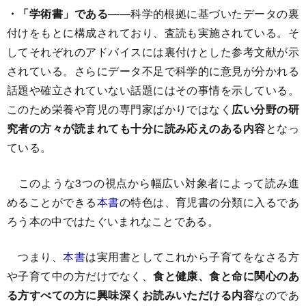
・「学術書」である
――科学的根拠に基づいたデータの裏
付けをもとに構成されており、査読も実施されている。そ
してそれぞれのアドバイスには裏付けとした参考文献が示
されている。さらにデータ不足で科学的に意見が分かれる
話題や確立されていない話題にはその事情を示している。
このため栄養や育児の専門家ばかりではなく
広い分野の研
究者の方々が読まれても十分に読み応えのある内容
となっ
ている。
このような3つの視点から幅広い対象者によって読み進
めることができる
本書
の特色は、育児書の分類に入るであ
ろう本の中ではたぐいまれなことである。
つまり、
本書
は実用書としてこれから子育てをなさる方
や子育て中の方だけでなく、
食と健康、食と命に関心のあ
る方すべての方に興味深くお読みいただける内容
なのであ