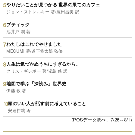
やりたいことが見つかる 世界の果てのカフェ
ジョン・ストレルキー 著/鹿田昌美 訳
ブティック
池井戸 潤 著
わたしはこれでやせました
MEGUMI 著/道下将太郎 監修
人生は気づかぬうちにすぎるから。
クリス・ギレボー 著/児島 修 訳
地図で学ぶ「深読み」世界史
伊藤 敏 著
頭のいい人が話す前に考えていること
安達裕哉 著
(POSデータ調べ、7/26～8/1)