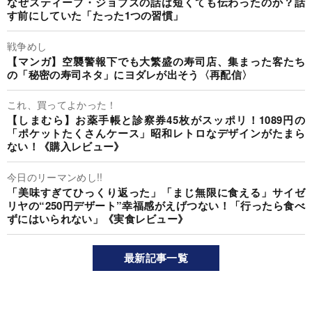
なぜスティーブ・ジョブズの話は短くても伝わったのか？話
す前にしていた「たった1つの習慣」
戦争めし
【マンガ】空襲警報下でも大繁盛の寿司店、集まった客たち
の「秘密の寿司ネタ」にヨダレが出そう〈再配信〉
これ、買ってよかった！
【しまむら】お薬手帳と診察券45枚がスッポリ！1089円の
「ポケットたくさんケース」昭和レトロなデザインがたまら
ない！《購入レビュー》
今日のリーマンめし!!
「美味すぎてひっくり返った」「まじ無限に食える」サイゼ
リヤの“250円デザート”幸福感がえげつない！「行ったら食べ
ずにはいられない」《実食レビュー》
最新記事一覧