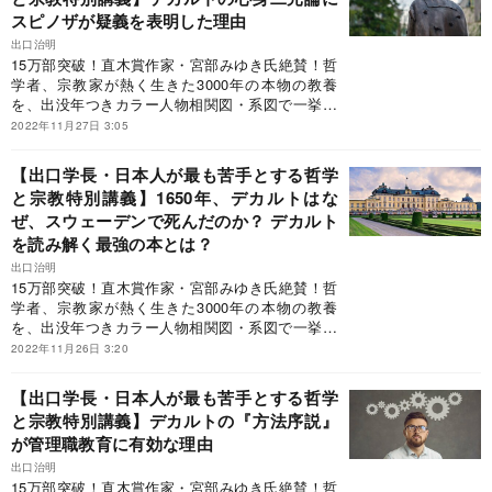
教養部門）受賞！◎宮部みゆき氏（直木賞作家）
冊」◎東原敏昭氏（日立製作所会長）「最近、何
スピノザが疑義を表明した理由
「本書を読まなくても単位を落とすことはありま
か起きたときに必ずひもとく一冊」（日経新聞リ
せんが、よりよく生きるために必要な大切なもの
出口治明
ーダー本棚）と評した究極の一冊だがこの本、A5
を落とす可能性はあります」◎池谷裕二氏（東京
15万部突破！直木賞作家・宮部みゆき氏絶賛！哲
判ハードカバー、468ページ、2400円＋税という
大学教授・脳研究者）「初心者でも知の大都市で
学者、宗教家が熱く生きた3000年の本物の教養
近年稀に見るスケールの本で、巷では「鈍器本」
路頭に迷わないよう、周到にデザインされ、読者
を、出没年つきカラー人物相関図・系図で一挙紹
といわれている。“現代の知の巨人”に、本書を抜
を思索の快楽へと誘う。世界でも選ばれた人にし
介！世界1200都市を訪れ、1万冊超を読破した“現
2022年11月27日 3:05
粋しながら、哲学と宗教のツボについて語っても
か書けない稀有な本」◎なかにし礼氏（作詞家・
代の知の巨人”が、世界史を背骨に日本人が最も苦
らおう。
直木賞作家）「読み終わったら、西洋と東洋の哲
手とする「哲学と宗教」の全史を初めて体系的に
【出口学長・日本人が最も苦手とする哲学
学と宗教の大河を怒濤とともに下ったような快い
解説！「ビジネス書大賞2020」特別賞（ビジネス
と宗教特別講義】1650年、デカルトはな
疲労感が残る。世界に初めて登場した名著であ
教養部門）受賞！◎宮部みゆき氏（直木賞作家）
ぜ、スウェーデンで死んだのか？ デカルト
る」◎大手ベテラン書店員「百年残る王道の一
「本書を読まなくても単位を落とすことはありま
冊」◎東原敏昭氏（日立製作所会長）「最近、何
せんが、よりよく生きるために必要な大切なもの
を読み解く最強の本とは？
か起きたときに必ずひもとく一冊」（日経新聞リ
を落とす可能性はあります」◎池谷裕二氏（東京
出口治明
ーダー本棚）と評した究極の一冊だがこの本、A5
大学教授・脳研究者）「初心者でも知の大都市で
15万部突破！直木賞作家・宮部みゆき氏絶賛！哲
判ハードカバー、468ページ、2400円＋税という
路頭に迷わないよう、周到にデザインされ、読者
学者、宗教家が熱く生きた3000年の本物の教養
近年稀に見るスケールの本で、巷では「鈍器本」
を思索の快楽へと誘う。世界でも選ばれた人にし
を、出没年つきカラー人物相関図・系図で一挙紹
といわれている。“現代の知の巨人”に、本書を抜
か書けない稀有な本」◎なかにし礼氏（作詞家・
介！世界1200都市を訪れ、1万冊超を読破した“現
2022年11月26日 3:20
粋しながら、哲学と宗教のツボについて語っても
直木賞作家）「読み終わったら、西洋と東洋の哲
代の知の巨人”が、世界史を背骨に日本人が最も苦
らおう。
学と宗教の大河を怒濤とともに下ったような快い
手とする「哲学と宗教」の全史を初めて体系的に
【出口学長・日本人が最も苦手とする哲学
疲労感が残る。世界に初めて登場した名著であ
解説！「ビジネス書大賞2020」特別賞（ビジネス
と宗教特別講義】デカルトの『方法序説』
る」◎大手ベテラン書店員「百年残る王道の一
教養部門）受賞！◎宮部みゆき氏（直木賞作家）
冊」◎東原敏昭氏（日立製作所会長）「最近、何
が管理職教育に有効な理由
「本書を読まなくても単位を落とすことはありま
か起きたときに必ずひもとく一冊」（日経新聞リ
せんが、よりよく生きるために必要な大切なもの
出口治明
ーダー本棚）と評した究極の一冊だがこの本、A5
を落とす可能性はあります」◎池谷裕二氏（東京
15万部突破！直木賞作家・宮部みゆき氏絶賛！哲