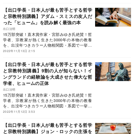
代の知の巨人”が、世界史を背骨に日本人が最も苦
らおう。
学と宗教の大河を怒濤とともに下ったような快い
手とする「哲学と宗教」の全史を初めて体系的に
【出口学長・日本人が最も苦手とする哲学
疲労感が残る。世界に初めて登場した名著であ
解説！「ビジネス書大賞2020」特別賞（ビジネス
と宗教特別講義】アダム・スミスの友人だ
る」◎大手ベテラン書店員「百年残る王道の一
教養部門）受賞！◎宮部みゆき氏（直木賞作家）
冊」◎東原敏昭氏（日立製作所会長）「最近、何
った「ヒューム」を読み解く最強の本
「本書を読まなくても単位を落とすことはありま
か起きたときに必ずひもとく一冊」（日経新聞リ
せんが、よりよく生きるために必要な大切なもの
出口治明
ーダー本棚）と評した究極の一冊だがこの本、A5
を落とす可能性はあります」◎池谷裕二氏（東京
15万部突破！直木賞作家・宮部みゆき氏絶賛！哲
判ハードカバー、468ページ、2400円＋税という
大学教授・脳研究者）「初心者でも知の大都市で
学者、宗教家が熱く生きた3000年の本物の教養
近年稀に見るスケールの本で、巷では「鈍器本」
路頭に迷わないよう、周到にデザインされ、読者
を、出没年つきカラー人物相関図・系図で一挙紹
といわれている。“現代の知の巨人”に、本書を抜
を思索の快楽へと誘う。世界でも選ばれた人にし
介！世界1200都市を訪れ、1万冊超を読破した“現
2022年11月13日 2:15
粋しながら、哲学と宗教のツボについて語っても
か書けない稀有な本」◎なかにし礼氏（作詞家・
代の知の巨人”が、世界史を背骨に日本人が最も苦
らおう。
直木賞作家）「読み終わったら、西洋と東洋の哲
手とする「哲学と宗教」の全史を初めて体系的に
【出口学長・日本人が最も苦手とする哲学
学と宗教の大河を怒濤とともに下ったような快い
解説！「ビジネス書大賞2020」特別賞（ビジネス
と宗教特別講義】9割の人が知らない！イ
疲労感が残る。世界に初めて登場した名著であ
教養部門）受賞！◎宮部みゆき氏（直木賞作家）
ングランドの経験論を大成させた偉大な哲
る」◎大手ベテラン書店員「百年残る王道の一
「本書を読まなくても単位を落とすことはありま
冊」◎東原敏昭氏（日立製作所会長）「最近、何
せんが、よりよく生きるために必要な大切なもの
学者、ヒュームの正体
か起きたときに必ずひもとく一冊」（日経新聞リ
を落とす可能性はあります」◎池谷裕二氏（東京
出口治明
ーダー本棚）と評した究極の一冊だがこの本、A5
大学教授・脳研究者）「初心者でも知の大都市で
15万部突破！直木賞作家・宮部みゆき氏絶賛！哲
判ハードカバー、468ページ、2400円＋税という
路頭に迷わないよう、周到にデザインされ、読者
学者、宗教家が熱く生きた3000年の本物の教養
近年稀に見るスケールの本で、巷では「鈍器本」
を思索の快楽へと誘う。世界でも選ばれた人にし
を、出没年つきカラー人物相関図・系図で一挙紹
といわれている。“現代の知の巨人”に、本書を抜
か書けない稀有な本」◎なかにし礼氏（作詞家・
介！世界1200都市を訪れ、1万冊超を読破した“現
2022年11月12日 3:53
粋しながら、哲学と宗教のツボについて語っても
直木賞作家）「読み終わったら、西洋と東洋の哲
代の知の巨人”が、世界史を背骨に日本人が最も苦
らおう。
学と宗教の大河を怒濤とともに下ったような快い
手とする「哲学と宗教」の全史を初めて体系的に
【出口学長・日本人が最も苦手とする哲学
疲労感が残る。世界に初めて登場した名著であ
解説！「ビジネス書大賞2020」特別賞（ビジネス
と宗教特別講義】ジョン・ロックの主張を
る」◎大手ベテラン書店員「百年残る王道の一
教養部門）受賞！◎宮部みゆき氏（直木賞作家）