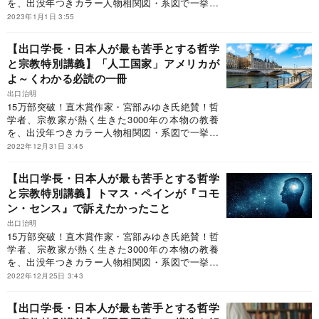
路頭に迷わないよう、周到にデザインされ、読者
を、出没年つきカラー人物相関図・系図で一挙紹
を思索の快楽へと誘う。世界でも選ばれた人にし
介！世界1200都市を訪れ、1万冊超を読破した“現
2023年1月1日 3:55
か書けない稀有な本」◎なかにし礼氏（作詞家・
代の知の巨人”が、世界史を背骨に日本人が最も苦
直木賞作家）「読み終わったら、西洋と東洋の哲
手とする「哲学と宗教」の全史を初めて体系的に
【出口学長・日本人が最も苦手とする哲学
学と宗教の大河を怒濤とともに下ったような快い
解説！「ビジネス書大賞2020」特別賞（ビジネス
と宗教特別講義】「人工国家」アメリカが
疲労感が残る。世界に初めて登場した名著であ
教養部門）受賞！◎宮部みゆき氏（直木賞作家）
よ～くわかる必読の一冊
る」◎大手ベテラン書店員「百年残る王道の一
「本書を読まなくても単位を落とすことはありま
冊」◎東原敏昭氏（日立製作所会長）「最近、何
せんが、よりよく生きるために必要な大切なもの
出口治明
か起きたときに必ずひもとく一冊」（日経新聞リ
を落とす可能性はあります」◎池谷裕二氏（東京
15万部突破！直木賞作家・宮部みゆき氏絶賛！哲
ーダー本棚）と評した究極の一冊だがこの本、A5
大学教授・脳研究者）「初心者でも知の大都市で
学者、宗教家が熱く生きた3000年の本物の教養
判ハードカバー、468ページ、2400円＋税という
路頭に迷わないよう、周到にデザインされ、読者
を、出没年つきカラー人物相関図・系図で一挙紹
近年稀に見るスケールの本で、巷では「鈍器本」
を思索の快楽へと誘う。世界でも選ばれた人にし
介！世界1200都市を訪れ、1万冊超を読破した“現
2022年12月31日 3:45
といわれている。“現代の知の巨人”に、本書を抜
か書けない稀有な本」◎なかにし礼氏（作詞家・
代の知の巨人”が、世界史を背骨に日本人が最も苦
粋しながら、哲学と宗教のツボについて語っても
直木賞作家）「読み終わったら、西洋と東洋の哲
手とする「哲学と宗教」の全史を初めて体系的に
【出口学長・日本人が最も苦手とする哲学
らおう。
学と宗教の大河を怒濤とともに下ったような快い
解説！「ビジネス書大賞2020」特別賞（ビジネス
と宗教特別講義】トマス・ペインが『コモ
疲労感が残る。世界に初めて登場した名著であ
教養部門）受賞！◎宮部みゆき氏（直木賞作家）
ン・センス』で訴えたかったこと
る」◎大手ベテラン書店員「百年残る王道の一
「本書を読まなくても単位を落とすことはありま
冊」◎東原敏昭氏（日立製作所会長）「最近、何
せんが、よりよく生きるために必要な大切なもの
出口治明
か起きたときに必ずひもとく一冊」（日経新聞リ
を落とす可能性はあります」◎池谷裕二氏（東京
15万部突破！直木賞作家・宮部みゆき氏絶賛！哲
ーダー本棚）と評した究極の一冊だがこの本、A5
大学教授・脳研究者）「初心者でも知の大都市で
学者、宗教家が熱く生きた3000年の本物の教養
判ハードカバー、468ページ、2400円＋税という
路頭に迷わないよう、周到にデザインされ、読者
を、出没年つきカラー人物相関図・系図で一挙紹
近年稀に見るスケールの本で、巷では「鈍器本」
を思索の快楽へと誘う。世界でも選ばれた人にし
介！世界1200都市を訪れ、1万冊超を読破した“現
2022年12月25日 3:43
といわれている。“現代の知の巨人”に、本書を抜
か書けない稀有な本」◎なかにし礼氏（作詞家・
代の知の巨人”が、世界史を背骨に日本人が最も苦
粋しながら、哲学と宗教のツボについて語っても
直木賞作家）「読み終わったら、西洋と東洋の哲
手とする「哲学と宗教」の全史を初めて体系的に
【出口学長・日本人が最も苦手とする哲学
らおう。
学と宗教の大河を怒濤とともに下ったような快い
解説！「ビジネス書大賞2020」特別賞（ビジネス