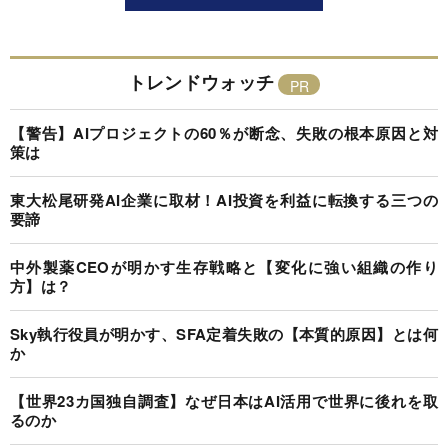
トレンドウォッチ
【警告】AIプロジェクトの60％が断念、失敗の根本原因と対
策は
東大松尾研発AI企業に取材！AI投資を利益に転換する三つの
要諦
中外製薬CEOが明かす生存戦略と【変化に強い組織の作り
方】は？
Sky執行役員が明かす、SFA定着失敗の【本質的原因】とは何
か
【世界23カ国独自調査】なぜ日本はAI活用で世界に後れを取
るのか