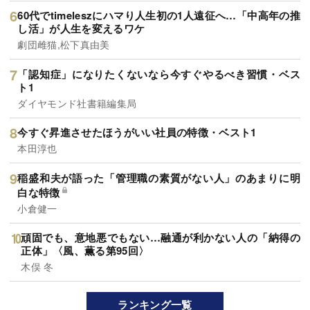
60代でtimeleszにハマり人生初の1人遠征へ…「中高年の推
し活」が人生を変えるワケ
劇団雌猫,松下真由美
「認知症」になりたくないなら今すぐやるべき習慣・ベス
ト1
ダイヤモンド社書籍編集局
今すぐ昇進させたほうがいい社員の特徴・ベスト1
本田淳也
稲盛和夫が語った「管理職の素質がない人」のあまりに明
白な特徴
小倉健一
頑固でも、意地悪でもない…融通が利かない人の「納得の
正体」〈風、薫る第95回〉
木俣 冬
ランキング一覧