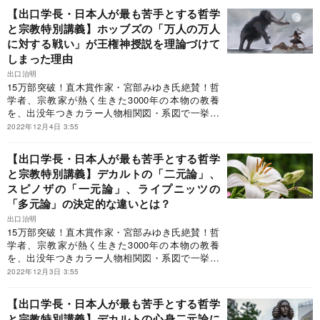
らおう。
学と宗教の大河を怒濤とともに下ったような快い
手とする「哲学と宗教」の全史を初めて体系的に
【出口学長・日本人が最も苦手とする哲学
疲労感が残る。世界に初めて登場した名著であ
解説！「ビジネス書大賞2020」特別賞（ビジネス
と宗教特別講義】ホッブズの「万人の万人
る」◎大手ベテラン書店員「百年残る王道の一
教養部門）受賞！◎宮部みゆき氏（直木賞作家）
冊」◎東原敏昭氏（日立製作所会長）「最近、何
に対する戦い」が王権神授説を理論づけて
「本書を読まなくても単位を落とすことはありま
か起きたときに必ずひもとく一冊」（日経新聞リ
せんが、よりよく生きるために必要な大切なもの
しまった理由
ーダー本棚）と評した究極の一冊だがこの本、A5
を落とす可能性はあります」◎池谷裕二氏（東京
出口治明
判ハードカバー、468ページ、2400円＋税という
大学教授・脳研究者）「初心者でも知の大都市で
15万部突破！直木賞作家・宮部みゆき氏絶賛！哲
近年稀に見るスケールの本で、巷では「鈍器本」
路頭に迷わないよう、周到にデザインされ、読者
学者、宗教家が熱く生きた3000年の本物の教養
といわれている。“現代の知の巨人”に、本書を抜
を思索の快楽へと誘う。世界でも選ばれた人にし
を、出没年つきカラー人物相関図・系図で一挙紹
粋しながら、哲学と宗教のツボについて語っても
か書けない稀有な本」◎なかにし礼氏（作詞家・
介！世界1200都市を訪れ、1万冊超を読破した“現
2022年12月4日 3:55
らおう。
直木賞作家）「読み終わったら、西洋と東洋の哲
代の知の巨人”が、世界史を背骨に日本人が最も苦
学と宗教の大河を怒濤とともに下ったような快い
手とする「哲学と宗教」の全史を初めて体系的に
【出口学長・日本人が最も苦手とする哲学
疲労感が残る。世界に初めて登場した名著であ
解説！「ビジネス書大賞2020」特別賞（ビジネス
と宗教特別講義】デカルトの「二元論」、
る」◎大手ベテラン書店員「百年残る王道の一
教養部門）受賞！◎宮部みゆき氏（直木賞作家）
冊」◎東原敏昭氏（日立製作所会長）「最近、何
スピノザの「一元論」、ライプニッツの
「本書を読まなくても単位を落とすことはありま
か起きたときに必ずひもとく一冊」（日経新聞リ
せんが、よりよく生きるために必要な大切なもの
「多元論」の決定的な違いとは？
ーダー本棚）と評した究極の一冊だがこの本、A5
を落とす可能性はあります」◎池谷裕二氏（東京
出口治明
判ハードカバー、468ページ、2400円＋税という
大学教授・脳研究者）「初心者でも知の大都市で
15万部突破！直木賞作家・宮部みゆき氏絶賛！哲
近年稀に見るスケールの本で、巷では「鈍器本」
路頭に迷わないよう、周到にデザインされ、読者
学者、宗教家が熱く生きた3000年の本物の教養
といわれている。“現代の知の巨人”に、本書を抜
を思索の快楽へと誘う。世界でも選ばれた人にし
を、出没年つきカラー人物相関図・系図で一挙紹
粋しながら、哲学と宗教のツボについて語っても
か書けない稀有な本」◎なかにし礼氏（作詞家・
介！世界1200都市を訪れ、1万冊超を読破した“現
2022年12月3日 3:55
らおう。
直木賞作家）「読み終わったら、西洋と東洋の哲
代の知の巨人”が、世界史を背骨に日本人が最も苦
学と宗教の大河を怒濤とともに下ったような快い
手とする「哲学と宗教」の全史を初めて体系的に
【出口学長・日本人が最も苦手とする哲学
疲労感が残る。世界に初めて登場した名著であ
解説！「ビジネス書大賞2020」特別賞（ビジネス
と宗教特別講義】デカルトの心身二元論に
る」◎大手ベテラン書店員「百年残る王道の一