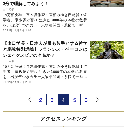
冊」◎東原敏昭氏（日立製作所会長）「最近、何
3分で理解してみよう！
「本書を読まなくても単位を落とすことはありま
か起きたときに必ずひもとく一冊」（日経新聞リ
せんが、よりよく生きるために必要な大切なもの
出口治明
ーダー本棚）と評した究極の一冊だがこの本、A5
を落とす可能性はあります」◎池谷裕二氏（東京
15万部突破！直木賞作家・宮部みゆき氏絶賛！哲
判ハードカバー、468ページ、2400円＋税という
大学教授・脳研究者）「初心者でも知の大都市で
学者、宗教家が熱く生きた3000年の本物の教養
近年稀に見るスケールの本で、巷では「鈍器本」
路頭に迷わないよう、周到にデザインされ、読者
を、出没年つきカラー人物相関図・系図で一挙紹
といわれている。“現代の知の巨人”に、本書を抜
を思索の快楽へと誘う。世界でも選ばれた人にし
介！世界1200都市を訪れ、1万冊超を読破した“現
2022年11月6日 3:15
粋しながら、哲学と宗教のツボについて語っても
か書けない稀有な本」◎なかにし礼氏（作詞家・
代の知の巨人”が、世界史を背骨に日本人が最も苦
らおう。
直木賞作家）「読み終わったら、西洋と東洋の哲
手とする「哲学と宗教」の全史を初めて体系的に
【出口学長・日本人が最も苦手とする哲学
学と宗教の大河を怒濤とともに下ったような快い
解説！「ビジネス書大賞2020」特別賞（ビジネス
と宗教特別講義】フランシス・ベーコンは
疲労感が残る。世界に初めて登場した名著であ
教養部門）受賞！◎宮部みゆき氏（直木賞作家）
シェイクスピアの本名か？
る」◎大手ベテラン書店員「百年残る王道の一
「本書を読まなくても単位を落とすことはありま
冊」◎東原敏昭氏（日立製作所会長）「最近、何
せんが、よりよく生きるために必要な大切なもの
出口治明
か起きたときに必ずひもとく一冊」（日経新聞リ
を落とす可能性はあります」◎池谷裕二氏（東京
15万部突破！直木賞作家・宮部みゆき氏絶賛！哲
ーダー本棚）と評した究極の一冊だがこの本、A5
大学教授・脳研究者）「初心者でも知の大都市で
学者、宗教家が熱く生きた3000年の本物の教養
判ハードカバー、468ページ、2400円＋税という
路頭に迷わないよう、周到にデザインされ、読者
を、出没年つきカラー人物相関図・系図で一挙紹
近年稀に見るスケールの本で、巷では「鈍器本」
を思索の快楽へと誘う。世界でも選ばれた人にし
介！世界1200都市を訪れ、1万冊超を読破した“現
2022年11月5日 2:50
といわれている。“現代の知の巨人”に、本書を抜
か書けない稀有な本」◎なかにし礼氏（作詞家・
代の知の巨人”が、世界史を背骨に日本人が最も苦
粋しながら、哲学と宗教のツボについて語っても
直木賞作家）「読み終わったら、西洋と東洋の哲
手とする「哲学と宗教」の全史を初めて体系的に
らおう。
学と宗教の大河を怒濤とともに下ったような快い
解説！「ビジネス書大賞2020」特別賞（ビジネス
2
3
4
5
6
疲労感が残る。世界に初めて登場した名著であ
教養部門）受賞！◎宮部みゆき氏（直木賞作家）
る」◎大手ベテラン書店員「百年残る王道の一
「本書を読まなくても単位を落とすことはありま
冊」◎東原敏昭氏（日立製作所会長）「最近、何
せんが、よりよく生きるために必要な大切なもの
か起きたときに必ずひもとく一冊」（日経新聞リ
を落とす可能性はあります」◎池谷裕二氏（東京
アクセスランキング
ーダー本棚）と評した究極の一冊だがこの本、A5
大学教授・脳研究者）「初心者でも知の大都市で
判ハードカバー、468ページ、2400円＋税という