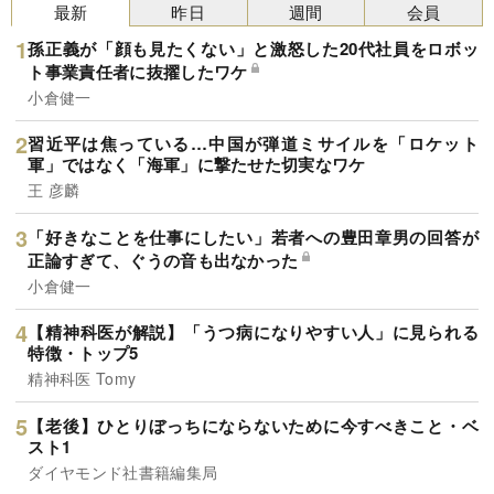
路頭に迷わないよう、周到にデザインされ、読者
最新
昨日
週間
会員
近年稀に見るスケールの本で、巷では「鈍器本」
を思索の快楽へと誘う。世界でも選ばれた人にし
といわれている。“現代の知の巨人”に、本書を抜
か書けない稀有な本」◎なかにし礼氏（作詞家・
孫正義が「顔も見たくない」と激怒した20代社員をロボッ
粋しながら、哲学と宗教のツボについて語っても
直木賞作家）「読み終わったら、西洋と東洋の哲
ト事業責任者に抜擢したワケ
らおう。
学と宗教の大河を怒濤とともに下ったような快い
小倉健一
疲労感が残る。世界に初めて登場した名著であ
る」◎大手ベテラン書店員「百年残る王道の一
冊」◎東原敏昭氏（日立製作所会長）「最近、何
習近平は焦っている…中国が弾道ミサイルを「ロケット
か起きたときに必ずひもとく一冊」（日経新聞リ
軍」ではなく「海軍」に撃たせた切実なワケ
ーダー本棚）と評した究極の一冊だがこの本、A5
王 彦麟
判ハードカバー、468ページ、2400円＋税という
近年稀に見るスケールの本で、巷では「鈍器本」
「好きなことを仕事にしたい」若者への豊田章男の回答が
といわれている。“現代の知の巨人”に、本書を抜
正論すぎて、ぐうの音も出なかった
粋しながら、哲学と宗教のツボについて語っても
らおう。
小倉健一
【精神科医が解説】「うつ病になりやすい人」に見られる
特徴・トップ5
精神科医 Tomy
【老後】ひとりぼっちにならないために今すべきこと・ベ
スト1
ダイヤモンド社書籍編集局