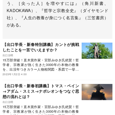
う、［尖った人］を増やすには』（角川新書、
KADOKAWA）、『哲学と宗教全史』（ダイヤモンド
社）、『人生の教養が身につく名言集』（三笠書房）
がある。
【出口学長・新春特別講義】カントが挑戦
したことを一言でいえますか？
出口治明
15万部突破！直木賞作家・宮部みゆき氏絶賛！哲
学者、宗教家が熱く生きた3000年の本物の教養
を、出没年つきカラー人物相関図・系図で一挙紹
介！世界1200都市を訪れ、1万冊超を読破した“現
2023年1月2日 4:00
代の知の巨人”が、世界史を背骨に日本人が最も苦
手とする「哲学と宗教」の全史を初めて体系的に
【出口学長・新春初講義】トマス・ペイン
解説！「ビジネス書大賞2020」特別賞（ビジネス
→アダム・スミス→ナポレオンをつなぐ思
教養部門）受賞！◎宮部みゆき氏（直木賞作家）
想の流れとは？
「本書を読まなくても単位を落とすことはありま
せんが、よりよく生きるために必要な大切なもの
出口治明
を落とす可能性はあります」◎池谷裕二氏（東京
15万部突破！直木賞作家・宮部みゆき氏絶賛！哲
大学教授・脳研究者）「初心者でも知の大都市で
学者、宗教家が熱く生きた3000年の本物の教養