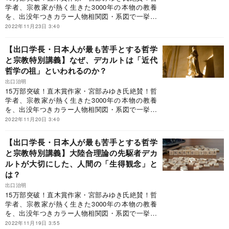
判ハードカバー、468ページ、2400円＋税という
大学教授・脳研究者）「初心者でも知の大都市で
学者、宗教家が熱く生きた3000年の本物の教養
近年稀に見るスケールの本で、巷では「鈍器本」
路頭に迷わないよう、周到にデザインされ、読者
を、出没年つきカラー人物相関図・系図で一挙紹
といわれている。“現代の知の巨人”に、本書を抜
を思索の快楽へと誘う。世界でも選ばれた人にし
介！世界1200都市を訪れ、1万冊超を読破した“現
2022年11月23日 3:40
粋しながら、哲学と宗教のツボについて語っても
か書けない稀有な本」◎なかにし礼氏（作詞家・
代の知の巨人”が、世界史を背骨に日本人が最も苦
らおう。
直木賞作家）「読み終わったら、西洋と東洋の哲
手とする「哲学と宗教」の全史を初めて体系的に
【出口学長・日本人が最も苦手とする哲学
学と宗教の大河を怒濤とともに下ったような快い
解説！「ビジネス書大賞2020」特別賞（ビジネス
と宗教特別講義】なぜ、デカルトは「近代
疲労感が残る。世界に初めて登場した名著であ
教養部門）受賞！◎宮部みゆき氏（直木賞作家）
哲学の祖」といわれるのか？
る」◎大手ベテラン書店員「百年残る王道の一
「本書を読まなくても単位を落とすことはありま
冊」◎東原敏昭氏（日立製作所会長）「最近、何
せんが、よりよく生きるために必要な大切なもの
出口治明
か起きたときに必ずひもとく一冊」（日経新聞リ
を落とす可能性はあります」◎池谷裕二氏（東京
15万部突破！直木賞作家・宮部みゆき氏絶賛！哲
ーダー本棚）と評した究極の一冊だがこの本、A5
大学教授・脳研究者）「初心者でも知の大都市で
学者、宗教家が熱く生きた3000年の本物の教養
判ハードカバー、468ページ、2400円＋税という
路頭に迷わないよう、周到にデザインされ、読者
を、出没年つきカラー人物相関図・系図で一挙紹
近年稀に見るスケールの本で、巷では「鈍器本」
を思索の快楽へと誘う。世界でも選ばれた人にし
介！世界1200都市を訪れ、1万冊超を読破した“現
2022年11月20日 3:40
といわれている。“現代の知の巨人”に、本書を抜
か書けない稀有な本」◎なかにし礼氏（作詞家・
代の知の巨人”が、世界史を背骨に日本人が最も苦
粋しながら、哲学と宗教のツボについて語っても
直木賞作家）「読み終わったら、西洋と東洋の哲
手とする「哲学と宗教」の全史を初めて体系的に
【出口学長・日本人が最も苦手とする哲学
らおう。
学と宗教の大河を怒濤とともに下ったような快い
解説！「ビジネス書大賞2020」特別賞（ビジネス
と宗教特別講義】大陸合理論の先駆者デカ
疲労感が残る。世界に初めて登場した名著であ
教養部門）受賞！◎宮部みゆき氏（直木賞作家）
ルトが大切にした、人間の「生得観念」と
る」◎大手ベテラン書店員「百年残る王道の一
「本書を読まなくても単位を落とすことはありま
冊」◎東原敏昭氏（日立製作所会長）「最近、何
せんが、よりよく生きるために必要な大切なもの
は？
か起きたときに必ずひもとく一冊」（日経新聞リ
を落とす可能性はあります」◎池谷裕二氏（東京
出口治明
ーダー本棚）と評した究極の一冊だがこの本、A5
大学教授・脳研究者）「初心者でも知の大都市で
15万部突破！直木賞作家・宮部みゆき氏絶賛！哲
判ハードカバー、468ページ、2400円＋税という
路頭に迷わないよう、周到にデザインされ、読者
学者、宗教家が熱く生きた3000年の本物の教養
近年稀に見るスケールの本で、巷では「鈍器本」
を思索の快楽へと誘う。世界でも選ばれた人にし
を、出没年つきカラー人物相関図・系図で一挙紹
といわれている。“現代の知の巨人”に、本書を抜
か書けない稀有な本」◎なかにし礼氏（作詞家・
介！世界1200都市を訪れ、1万冊超を読破した“現
2022年11月19日 3:55
粋しながら、哲学と宗教のツボについて語っても
直木賞作家）「読み終わったら、西洋と東洋の哲