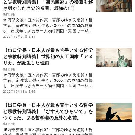
と宗教特別講義】「国民国家」の構造を解
疲労感が残る。世界に初めて登場した名著であ
教養部門）受賞！◎宮部みゆき氏（直木賞作家）
き明かした歴史的名著、最強の1冊
る」◎大手ベテラン書店員「百年残る王道の一
「本書を読まなくても単位を落とすことはありま
冊」◎東原敏昭氏（日立製作所会長）「最近、何
せんが、よりよく生きるために必要な大切なもの
出口治明
か起きたときに必ずひもとく一冊」（日経新聞リ
を落とす可能性はあります」◎池谷裕二氏（東京
15万部突破！直木賞作家・宮部みゆき氏絶賛！哲
ーダー本棚）と評した究極の一冊だがこの本、A5
大学教授・脳研究者）「初心者でも知の大都市で
学者、宗教家が熱く生きた3000年の本物の教養
判ハードカバー、468ページ、2400円＋税という
路頭に迷わないよう、周到にデザインされ、読者
を、出没年つきカラー人物相関図・系図で一挙紹
近年稀に見るスケールの本で、巷では「鈍器本」
を思索の快楽へと誘う。世界でも選ばれた人にし
介！世界1200都市を訪れ、1万冊超を読破した“現
2022年12月24日 3:31
といわれている。“現代の知の巨人”に、本書を抜
か書けない稀有な本」◎なかにし礼氏（作詞家・
代の知の巨人”が、世界史を背骨に日本人が最も苦
粋しながら、哲学と宗教のツボについて語っても
直木賞作家）「読み終わったら、西洋と東洋の哲
手とする「哲学と宗教」の全史を初めて体系的に
【出口学長・日本人が最も苦手とする哲学
らおう。
学と宗教の大河を怒濤とともに下ったような快い
解説！「ビジネス書大賞2020」特別賞（ビジネス
と宗教特別講義】世界初の人工国家「アメ
疲労感が残る。世界に初めて登場した名著であ
教養部門）受賞！◎宮部みゆき氏（直木賞作家）
リカ」が誕生した理由
る」◎大手ベテラン書店員「百年残る王道の一
「本書を読まなくても単位を落とすことはありま
冊」◎東原敏昭氏（日立製作所会長）「最近、何
せんが、よりよく生きるために必要な大切なもの
出口治明
か起きたときに必ずひもとく一冊」（日経新聞リ
を落とす可能性はあります」◎池谷裕二氏（東京
15万部突破！直木賞作家・宮部みゆき氏絶賛！哲
ーダー本棚）と評した究極の一冊だがこの本、A5
大学教授・脳研究者）「初心者でも知の大都市で
学者、宗教家が熱く生きた3000年の本物の教養
判ハードカバー、468ページ、2400円＋税という
路頭に迷わないよう、周到にデザインされ、読者
を、出没年つきカラー人物相関図・系図で一挙紹
近年稀に見るスケールの本で、巷では「鈍器本」
を思索の快楽へと誘う。世界でも選ばれた人にし
介！世界1200都市を訪れ、1万冊超を読破した“現
2022年12月18日 3:45
といわれている。“現代の知の巨人”に、本書を抜
か書けない稀有な本」◎なかにし礼氏（作詞家・
代の知の巨人”が、世界史を背骨に日本人が最も苦
粋しながら、哲学と宗教のツボについて語っても
直木賞作家）「読み終わったら、西洋と東洋の哲
手とする「哲学と宗教」の全史を初めて体系的に
【出口学長・日本人が最も苦手とする哲学
らおう。
学と宗教の大河を怒濤とともに下ったような快い
解説！「ビジネス書大賞2020」特別賞（ビジネス
と宗教特別講義】『むすんでひらいて』を
疲労感が残る。世界に初めて登場した名著であ
教養部門）受賞！◎宮部みゆき氏（直木賞作家）
つくった、ある哲学者の意外な名前。
る」◎大手ベテラン書店員「百年残る王道の一
「本書を読まなくても単位を落とすことはありま
冊」◎東原敏昭氏（日立製作所会長）「最近、何
せんが、よりよく生きるために必要な大切なもの
出口治明
か起きたときに必ずひもとく一冊」（日経新聞リ
を落とす可能性はあります」◎池谷裕二氏（東京
15万部突破！直木賞作家・宮部みゆき氏絶賛！哲
ーダー本棚）と評した究極の一冊だがこの本、A5
大学教授・脳研究者）「初心者でも知の大都市で
学者、宗教家が熱く生きた3000年の本物の教養