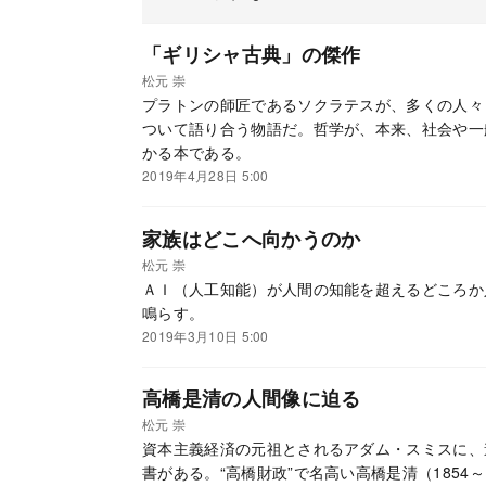
「ギリシャ古典」の傑作
松元 崇
プラトンの師匠であるソクラテスが、多くの人々
ついて語り合う物語だ。哲学が、本来、社会や一
かる本である。
2019年4月28日 5:00
家族はどこへ向かうのか
松元 崇
ＡＩ（人工知能）が人間の知能を超えるどころか
鳴らす。
2019年3月10日 5:00
高橋是清の人間像に迫る
松元 崇
資本主義経済の元祖とされるアダム・スミスに、
書がある。“高橋財政”で名高い高橋是清（1854