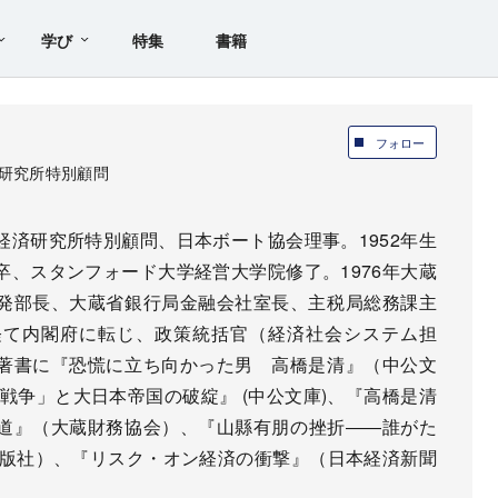
学び
特集
書籍
フォロー
研究所特別顧問
済研究所特別顧問、日本ボート協会理事。1952年生
、スタンフォード大学経営大学院修了。1976年大蔵
発部長、大蔵省銀行局金融会社室長、主税局総務課主
経て内閣府に転じ、政策統括官（経済社会システム担
著書に『恐慌に立ち向かった男 高橋是清』（中公文
戦争」と大日本帝国の破綻』 (中公文庫)、『高橋是清
道』（大蔵財務協会）、『山縣有朋の挫折――誰がた
出版社）、『リスク・オン経済の衝撃』（日本経済新聞