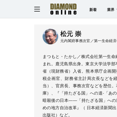
新着
業界
松元 崇
元内閣府事務次官／第一生命経済
まつもと・たかし／株式会社第一生命経
まれ。鹿児島県出身。東京大学法学部卒
省（現財務省）入省。熊本県庁企画開
税企画官、財務省主計局次長などを
当）、官房長、事務次官などを歴任。
庫）、『「持たざる国」への道-「あの
暗殺後の日本――「持たざる国」への
めの地方自治改革』（ 日本経済新聞
出版社）など。