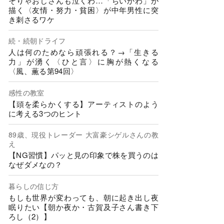
そりゃおじさんも泣くわ…「ちいかわ」が
描く〈友情・努力・貧困〉が中年男性に突
き刺さるワケ
続・続朝ドライフ
人は何のためなら頑張れる？→「生きる
力」が湧く〈ひと言〉に胸が熱くなる
〈風、薫る第94回〉
感性の教室
【頭を柔らかくする】アーティストのよう
に考える3つのヒント
89歳、現役トレーダー 大富豪シゲルさんの教
え
【NG習慣】パッと見の印象で株を買うのは
なぜダメなの？
暮らしの信じ方
もしも世界が変わっても、朝に起き出し夜
眠りたい【朝か夜か・古賀及子さん書き下
ろし（2）】