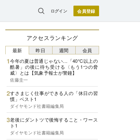
ログイン
アクセスランキング
最新
昨日
週間
会員
今年の夏は普通じゃない…「40℃以上の
酷暑」の後に待ち受ける〈もう1つの脅
威〉とは【気象予報士が警鐘】
佐藤圭一
すさまじく仕事ができる人の「休日の習
慣」ベスト1
ダイヤモンド社書籍編集局
老後にダントツで後悔すること・ワース
ト1
ダイヤモンド社書籍編集局