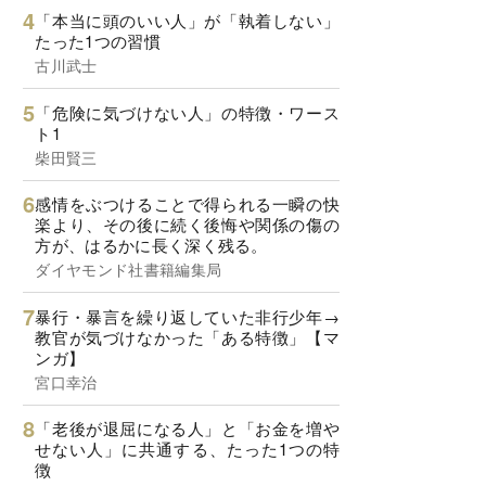
「本当に頭のいい人」が「執着しない」
たった1つの習慣
古川武士
「危険に気づけない人」の特徴・ワース
ト1
柴田賢三
感情をぶつけることで得られる一瞬の快
楽より、その後に続く後悔や関係の傷の
方が、はるかに長く深く残る。
ダイヤモンド社書籍編集局
暴行・暴言を繰り返していた非行少年→
教官が気づけなかった「ある特徴」【マ
ンガ】
宮口幸治
「老後が退屈になる人」と「お金を増や
せない人」に共通する、たった1つの特
徴