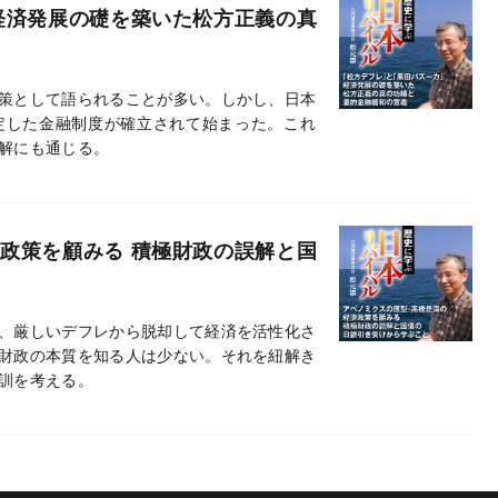
経済発展の礎を築いた松方正義の真
策として語られることが多い。しかし、日本
定した金融制度が確立されて始まった。これ
解にも通じる。
政策を顧みる 積極財政の誤解と国
、厳しいデフレから脱却して経済を活性化さ
財政の本質を知る人は少ない。それを紐解き
訓を考える。