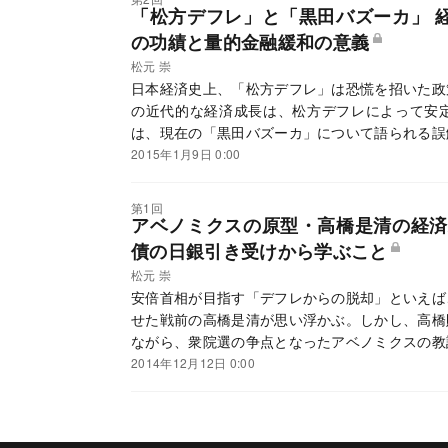
「松方デフレ」と「黒田バズーカ」 
の功績と量的金融緩和の意義
松元 崇
日本経済史上、「松方デフレ」は恐慌を招いた政
の近代的な経済成長は、松方デフレによって安
は、現在の「黒田バズーカ」について語られる誤
2015年1月9日 0:00
第1回
アベノミクスの原型・高橋是清の経済
債の日銀引き受けから学ぶこと
松元 崇
安倍首相が目指す「デフレからの脱却」といえば
せた戦前の高橋是清が思い浮かぶ。しかし、高橋
ながら、衆院選の争点となったアベノミクスの教
2014年12月12日 0:00