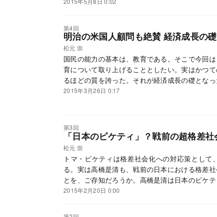
2015年5月8日 0:02
第4回
明治の米国人顧問も絶賛 経済成長の
松元 崇
国民の能力の基本は、教育である。そこで今回は
育について取り上げることとしたい。実はかつて
るほどの質を誇った。それが経済成長の礎となっ
2015年3月26日 0:17
第3回
「日本のピケティ」？戦前の超格差社
松元 崇
トマ・ピケティは格差社会化への対応策として
る。実は高橋是清も、戦前の日本における格差社
とを、ご存知だろうか。高橋是清は日本のピケテ
2015年2月20日 0:00
第2回