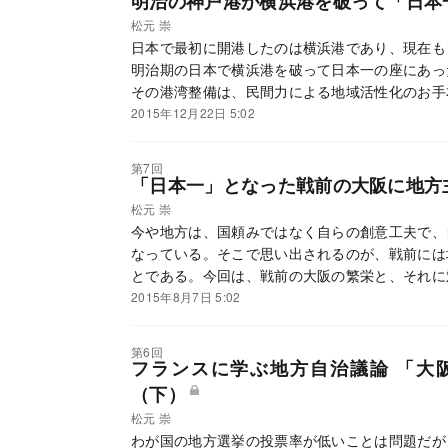
明治の神戸港が横浜港を破って「日本
松元 崇
日本で最初に開港したのは横浜港であり、現在も
明治期の日本で横浜港を破って日本一の座にあっ
その港湾整備は、民間力による地域活性化のお手
2015年12月22日 5:02
第7回
「日本一」となった戦前の大阪に地方
松元 崇
今や地方は、国頼みではなく自らの創意工夫で、
なっている。そこで思い出されるのが、戦前には
とである。今回は、戦前の大阪の繁栄と、それに
たい。
2015年8月7日 5:02
第6回
フランスに学ぶ地方自治議論 「大
（下）
松元 崇
わが国の地方選挙の投票率が低いことは問題だが