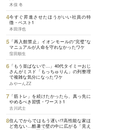
木俣 冬
今すぐ昇進させたほうがいい社員の特
徴・ベスト1
本田淳也
「再入館禁止」イオンモールの“完璧”な
マニュアルが人命を守れなかったワケ
窪田順生
「もう並ばないで…」40代タイミーおじ
さんがミスド「もっちゅりん」の列整理
で複雑な気分になったワケ
みやーんZZ
「筋トレ」を続けたかったら、真っ先に
やめるべき習慣・ワースト1
古川武士
住んでからではもう遅い!?高性能な家ほ
ど危ない…酷暑で壁の中に広がる「見え