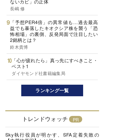
ないカビ」の正体
長嶋 修
「予想PER4倍」の異常値も…過去最高
益でも暴落したキオクシア株を襲う「恐
怖相場」の裏側、反発局面で注目したい
2銘柄とは？
鈴木貴博
「心が疲れたら」真っ先にすべきこと・
ベスト1
ダイヤモンド社書籍編集局
ランキング一覧
トレンドウォッチ
Sky執行役員が明かす、SFA定着失敗の