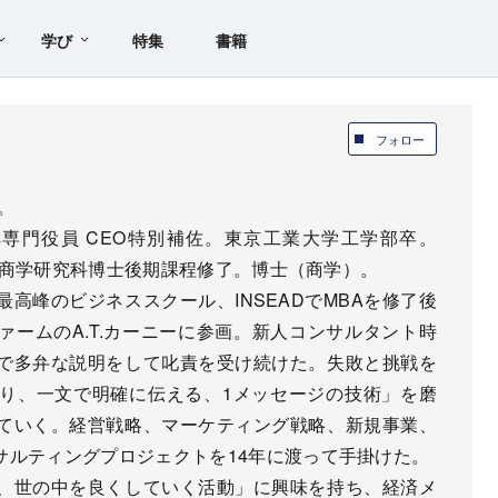
学び
特集
書籍
フォロー
。
cks専門役員 CEO特別補佐。東京工業大学工学部卒。
学院商学研究科博士後期課程修了。博士（商学）。
最高峰のビジネススクール、INSEADでMBAを修了後
ームのA.T.カーニーに参画。新人コンサルタント時
で多弁な説明をして叱責を受け続けた。失敗と挑戦を
り、一文で明確に伝える、1メッセージの技術」を磨
ていく。経営戦略、マーケティング戦略、新規事業、
サルティングプロジェクトを14年に渡って手掛けた。
、世の中を良くしていく活動」に興味を持ち、経済メ