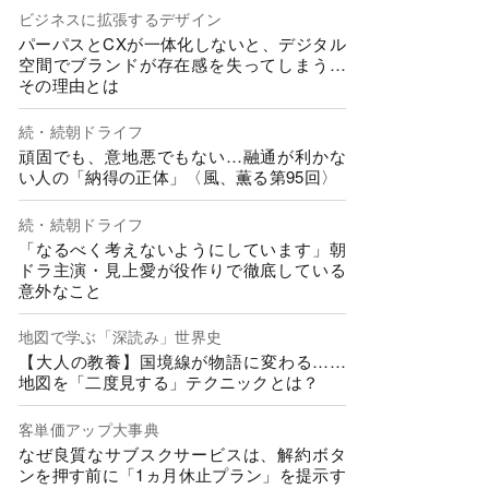
ビジネスに拡張するデザイン
パーパスとCXが一体化しないと、デジタル
空間でブランドが存在感を失ってしまう…
その理由とは
続・続朝ドライフ
頑固でも、意地悪でもない…融通が利かな
い人の「納得の正体」〈風、薫る第95回〉
続・続朝ドライフ
「なるべく考えないようにしています」朝
ドラ主演・見上愛が役作りで徹底している
意外なこと
地図で学ぶ「深読み」世界史
【大人の教養】国境線が物語に変わる……
地図を「二度見する」テクニックとは？
客単価アップ大事典
なぜ良質なサブスクサービスは、解約ボタ
ンを押す前に「1ヵ月休止プラン」を提示す