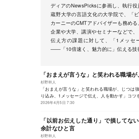
ディアのNewsPicksに参画し、執
蔵野大学の言語文化の大学院で、「ビジ
カーニーのCMTアドバイザーも務める
企業や大学、講演やセミナーなどで、
伝え方の課題に対して、「1メッセ
――「10倍速く、魅力的に」伝える
「おまえが言うな」と笑われる職場が
杉野幹人
「おまえが言うな」と笑われる職場が、じつは強
り込み、1メッセージで伝え、人を動かす」コツ
2026年4月5日 7:30
「以前お伝えした通り」で損してない
余計なひと言
杉野幹人