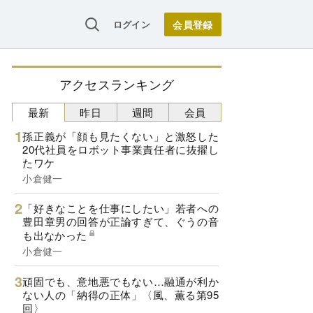
ログイン
アクセスランキング
最新
昨日
週間
会員
孫正義が「顔も見たくない」と激怒した
20代社員をロボット事業責任者に抜擢し
たワケ
小倉健一
「好きなことを仕事にしたい」若者への
豊田章男の回答が正論すぎて、ぐうの音
も出なかった
小倉健一
頑固でも、意地悪でもない…融通が利か
ない人の「納得の正体」〈風、薫る第95
回〉