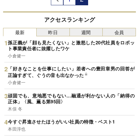
アクセスランキング
最新
昨日
週間
会員
孫正義が「顔も見たくない」と激怒した20代社員をロボッ
ト事業責任者に抜擢したワケ
小倉健一
「好きなことを仕事にしたい」若者への豊田章男の回答が
正論すぎて、ぐうの音も出なかった
小倉健一
頑固でも、意地悪でもない…融通が利かない人の「納得の
正体」〈風、薫る第95回〉
木俣 冬
今すぐ昇進させたほうがいい社員の特徴・ベスト1
本田淳也