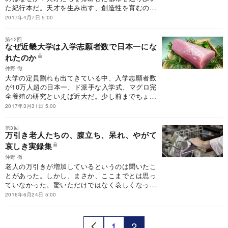
た紀行本だ。天才を生み出す、創造性を育むのに
適した環境とはどのようなものか、また、その環
2017年4月7日 5:00
境下で天才はどのように育っていったか。本書を
読めば、想像力に富んだ子を育てるためにも参考
第42回
になるだろう。
なぜ近畿大学は入学志願者数で日本一にな
れたのか
仲野 徹
大学の定員割れも出てきている中、入学志願者数
が10万人超の日本一、ド派手な入学式、マグロ完
全養殖の研究といえば近大だ。少し前までちょっ
と垢抜けしないバンカラのイメージだったが、今
2017年3月31日 5:00
では人気大学。なぜここまで変貌を遂げることが
できたのか――。
第3回
万引き老人たちの、腹立ち、呆れ、やがて
哀しき実録集
仲野 徹
老人の万引きが増加しているというのは聞いたこ
とがあった。しかし、まさか、ここまでとは思っ
ていなかった。驚いただけではなく哀しくなって
しまったが、こういう現実を直視せずに現代社会
2016年6月24日 5:00
を論じることはできないはずだ。
1
2