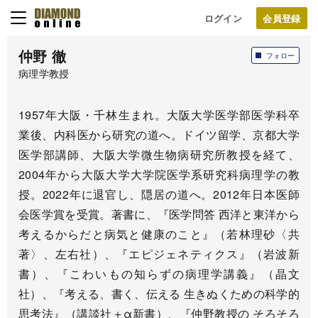
ログイン
仲野 徹
フォロー
病理学教授
1957年大阪・千林生まれ。大阪大学医学部医学科卒
業後、内科医から研究の道へ。ドイツ留学、京都大学
医学部講師、大阪大学微生物病研究所教授を経て、
2004年から大阪大学大学院医学系研究科病理学の教
授。2022年に退官し、隠居の道へ。2012年日本医師
会医学賞を受賞。著書に、『医学問答 西洋と東洋から
考えるからだと病気と健康のこと』（若林理砂〈共
著〉、左右社）、『エピジェネティクス』（岩波新
書）、『こわいもの知らずの病理学講義』（晶文
社）、『考える、書く、伝える 生きぬくための科学的
思考法』（講談社＋α新書）、『仲野教授の そろそろ