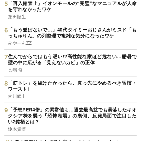
「再入館禁止」イオンモールの“完璧”なマニュアルが人命
を守れなかったワケ
窪田順生
「もう並ばないで…」40代タイミーおじさんがミスド「も
っちゅりん」の列整理で複雑な気分になったワケ
みやーんZZ
住んでからではもう遅い!?高性能な家ほど危ない…酷暑で
壁の中に広がる「見えないカビ」の正体
長嶋 修
「筋トレ」を続けたかったら、真っ先にやめるべき習慣・
ワースト1
古川武士
「予想PER4倍」の異常値も…過去最高益でも暴落したキオ
クシア株を襲う「恐怖相場」の裏側、反発局面で注目した
い2銘柄とは？
鈴木貴博