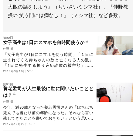
大阪の話をしよう』（ちいさいミシマ社）、『仲野教
授の 笑う門には病なし！』（ミシマ社）など多数。
第92回
女子高生は1日にスマホを何時間使うか
仲野 徹
「女子高生が1日にスマホを使う時間」「１日に
生まれてくる赤ちゃんの数と亡くなる人の数」
「1日に発生する振り込め詐欺の被害額」……
日々の暮らしを中心に全54話を紹介。1日という
2018年3月16日 5:06
時間を尺度にした数字で表すことで、その実態が
見えてくる。
第81回
養老孟司が人生最後に世に問いたいことと
は？
仲野 徹
今年、満80歳となった養老孟司さんの「ぼちぼち
死んでも当たり前の年齢になった。それなら言い
残してきたことを書いておきたい」という思いか
ら、最新作が出版された。養老さんが人生最後に
2017年12月29日 5:06
世に問いかけたいこととは、いったい何だろう
か。