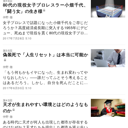
第59回
80代の現役女子プロレスラー小畑千代、
「闘う女」の生き様
仲野 徹
女子プロレスで話題になった小畑千代をご存じだ
ろうか？高度経済成長期に突入する1955年にデビ
ュー、死ぬまで現役を貫く80代の現役女子プロレ
スラーだ。彼女は、小柄ながら切れ味の鋭い技と
2017年7月28日 5:10
いい、プロレスの盛り上げ方のうまさといい、大
向こうを唸らせる演出の名手だった。そんな彼女
第55回
の生き様を描く。
偽装死で「人生リセット」は本当に可能か
仲野 徹
「もう何もかもイヤになった、生まれ変わってや
りなおしたい」――誰だってふとそう考えること
はあるだろう。しかし、自分を死んだことにし
て、別の人生を歩み始めることならばできるかも
2017年6月30日 5:10
しれない……。そんな可能性はあるのだろうか？
第43回
天才が生まれやすい環境とはどのようなも
のか
仲野 徹
ある時代に天才が何人も出現した都市が存在する
のはなぜか？天才たちを排出した都市を巡り歩い