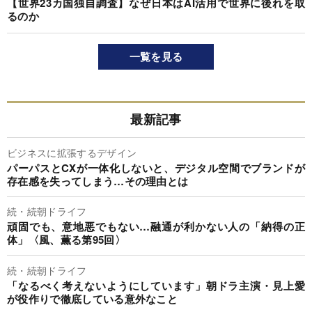
【世界23カ国独自調査】なぜ日本はAI活用で世界に後れを取
るのか
一覧を見る
最新記事
ビジネスに拡張するデザイン
パーパスとCXが一体化しないと、デジタル空間でブランドが
存在感を失ってしまう…その理由とは
続・続朝ドライフ
頑固でも、意地悪でもない…融通が利かない人の「納得の正
体」〈風、薫る第95回〉
続・続朝ドライフ
「なるべく考えないようにしています」朝ドラ主演・見上愛
が役作りで徹底している意外なこと