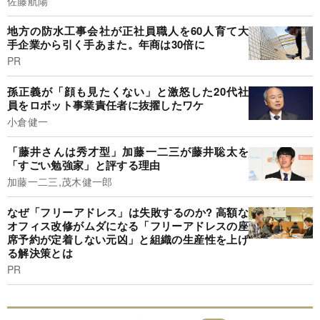
佐藤航陽
地方の防水工事会社が正社員職人を60人育て大
手企業から引く手あまた。年商は30倍に
PR
孫正義が「顔も見たくない」と激怒した20代社
員をロボット事業責任者に抜擢したワケ
小倉健一
「藤井さんは秀才型」加藤一二三が藤井聡太を
「すごい勉強家」と評する理由
加藤一二三,茂木健一郎
なぜ「フリーアドレス」は失敗するのか? 高額な
オフィス改修がムダになる「フリーアドレスの座
席予約が定着しない元凶」と組織の生産性を上げ
る解決策とは
PR