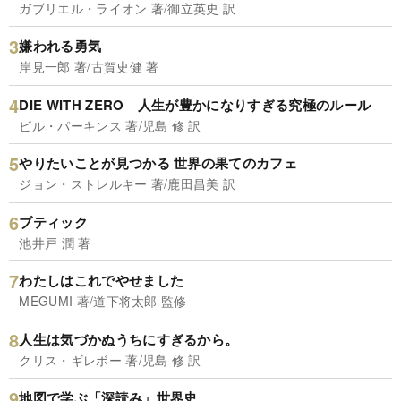
ガブリエル・ライオン 著/御立英史 訳
嫌われる勇気
岸見一郎 著/古賀史健 著
DIE WITH ZERO 人生が豊かになりすぎる究極のルール
ビル・パーキンス 著/児島 修 訳
やりたいことが見つかる 世界の果てのカフェ
ジョン・ストレルキー 著/鹿田昌美 訳
ブティック
池井戸 潤 著
わたしはこれでやせました
MEGUMI 著/道下将太郎 監修
人生は気づかぬうちにすぎるから。
クリス・ギレボー 著/児島 修 訳
地図で学ぶ「深読み」世界史