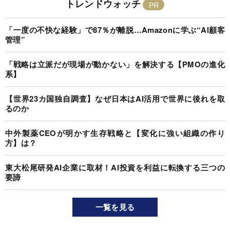
トレンドウォッチ
「一度の不快な経験」で87％が離脱…Amazonに学ぶ“AI顧客
管理”
「戦略は立派だが現場が動かない」を解決する【PMOの進化
系】
【世界23カ国独自調査】なぜ日本はAI活用で世界に後れを取
るのか
中外製薬CEOが明かす生存戦略と【変化に強い組織の作り
方】は？
東大松尾研発AI企業に取材！AI投資を利益に転換する三つの
要諦
一覧を見る