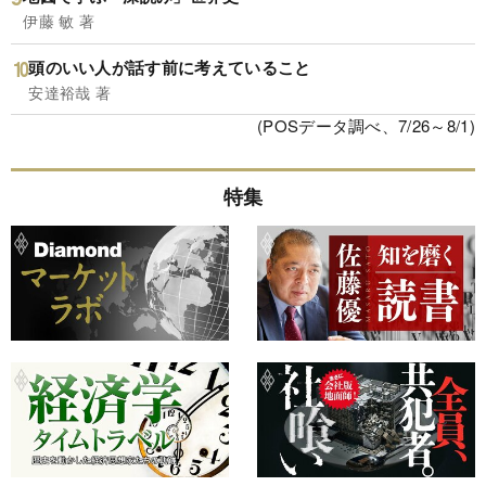
伊藤 敏 著
頭のいい人が話す前に考えていること
安達裕哉 著
(POSデータ調べ、7/26～8/1)
特集