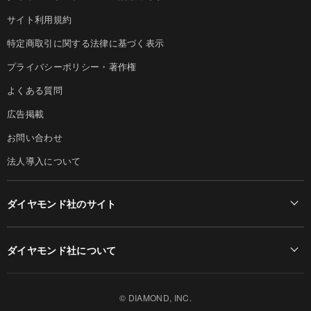
サイト利用規約
特定商取引に関する法律に基づく表示
プライバシーポリシー・著作権
よくある質問
広告掲載
お問い合わせ
法人導入について
ダイヤモンド社のサイト
Diamond Online(English)
ダイヤモンド社について
週刊ダイヤモンド
ダイヤモンド社TOP
DIAMONDハーバード・ビジネス・レビュー
© DIAMOND, INC.
会社概要
ダイヤモンドZAi（デジタル版）