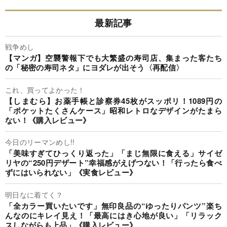
最新記事
戦争めし
【マンガ】空襲警報下でも大繁盛の寿司店、集まった客たち
の「秘密の寿司ネタ」にヨダレが出そう〈再配信〉
これ、買ってよかった！
【しまむら】お薬手帳と診察券45枚がスッポリ！1089円の
「ポケットたくさんケース」昭和レトロなデザインがたまら
ない！《購入レビュー》
今日のリーマンめし!!
「美味すぎてひっくり返った」「まじ無限に食える」サイゼ
リヤの“250円デザート”幸福感がえげつない！「行ったら食べ
ずにはいられない」《実食レビュー》
明日なに着てく？
「全カラー買いたいです」無印良品の“ゆったりパンツ”楽ち
んなのにキレイ見え！「最高にはき心地が良い」「リラック
スしながらも上品」《購入レビュー》