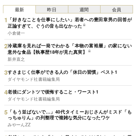
最新
昨日
週間
会員
「好きなことを仕事にしたい」若者への豊田章男の回答が
正論すぎて、ぐうの音も出なかった
小倉健一
冷蔵庫を見れば一発でわかる「本物の富裕層」の家にない
意外な食品【執事歴18年が見た真実】
新井直之
すさまじく仕事ができる人の「休日の習慣」ベスト1
ダイヤモンド社書籍編集局
老後にダントツで後悔すること・ワースト1
ダイヤモンド社書籍編集局
「もう並ばないで…」40代タイミーおじさんがミスド「も
っちゅりん」の列整理で複雑な気分になったワケ
みやーんZZ