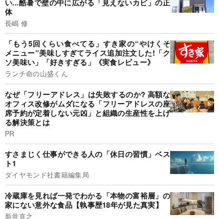
い...酷暑で壁の中に広がる「見えないカビ」の正
体
長嶋 修
「もう5回くらい食べてる」すき家の“やけくそ
メニュー”美味しすぎてライス追加注文した!「ク
ソ美味い」「好きすぎる」《実食レビュー》
ランチ命の山盛くん
なぜ「フリーアドレス」は失敗するのか? 高額な
オフィス改修がムダになる「フリーアドレスの座
席予約が定着しない元凶」と組織の生産性を上げ
る解決策とは
PR
すさまじく仕事ができる人の「休日の習慣」ベス
ト1
ダイヤモンド社書籍編集局
冷蔵庫を見れば一発でわかる「本物の富裕層」の
家にない意外な食品【執事歴18年が見た真実】
新井直之