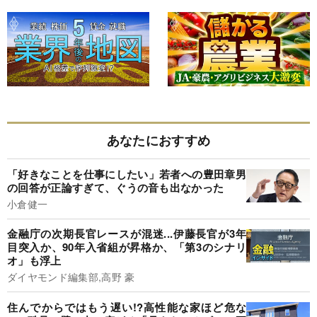
あなたにおすすめ
「好きなことを仕事にしたい」若者への豊田章男
の回答が正論すぎて、ぐうの音も出なかった
小倉健一
金融庁の次期長官レースが混迷...伊藤長官が3年
目突入か、90年入省組が昇格か、「第3のシナリ
オ」も浮上
ダイヤモンド編集部,高野 豪
住んでからではもう遅い!?高性能な家ほど危な