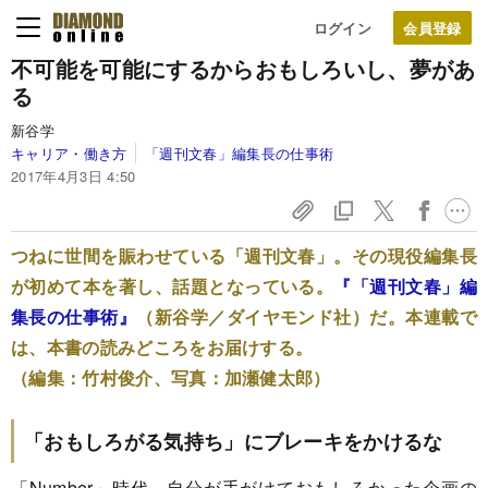
ログイン
不可能を可能にするからおもしろいし、夢があ
る
新谷学
キャリア・働き方
「週刊文春」編集長の仕事術
2017年4月3日 4:50
つねに世間を賑わせている「週刊文春」。その現役編集長
が初めて本を著し、話題となっている。
『「週刊文春」編
集長の仕事術』
（新谷学／ダイヤモンド社）だ。本連載で
は、本書の読みどころをお届けする。
（編集：竹村俊介、写真：加瀬健太郎）
「おもしろがる気持ち」にブレーキをかけるな
「Number」時代、自分が手がけておもしろかった企画の