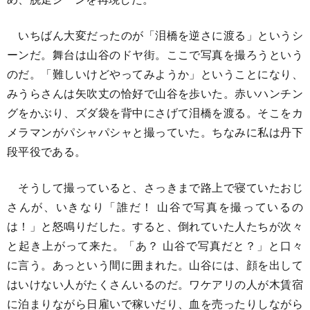
いちばん大変だったのが「泪橋を逆さに渡る」というシ
ーンだ。舞台は山谷のドヤ街。ここで写真を撮ろうという
のだ。「難しいけどやってみようか」ということになり、
みうらさんは矢吹丈の恰好で山谷を歩いた。赤いハンチン
グをかぶり、ズダ袋を背中にさげて泪橋を渡る。そこをカ
メラマンがパシャパシャと撮っていた。ちなみに私は丹下
段平役である。
そうして撮っていると、さっきまで路上で寝ていたおじ
さんが、いきなり「誰だ！ 山谷で写真を撮っているの
は！」と怒鳴りだした。すると、倒れていた人たちが次々
と起き上がって来た。「あ？ 山谷で写真だと？」と口々
に言う。あっという間に囲まれた。山谷には、顔を出して
はいけない人がたくさんいるのだ。ワケアリの人が木賃宿
に泊まりながら日雇いで稼いだり、血を売ったりしながら