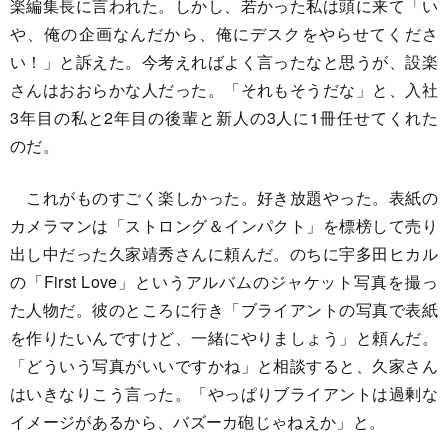
楽編集長に言われた。しかし、若かった私は頭に来て「い
や、俺の企画なんだから、俺にデスクをやらせてくださ
い！」と訴えた。今考えればよく言ったなと思うが、設楽
さんはおおらかな人だった。「それもそうだな」と、入社
3年目の私と2年目の後輩と新人の3人に1冊任せてくれた
のだ。
これがものすごく楽しかった。好き放題やった。表紙の
カメラマンは「ストロング＆インパクト」を標榜して売り
出し中だった久家靖秀さんに頼んだ。のちに宇多田ヒカル
の「First Love」というアルバムのジャケット写真を撮っ
た人物だ。彼のところに行き「ブライアントの写真で表紙
を作りたいんですけど、一緒にやりましょう」と頼んだ。
「どういう写真がいいですかね」と相談すると、久家さん
はいきなりこう言った。「やっぱりブライアントは過剰な
イメージがあるから、バズーカ砲じゃねえか」と。