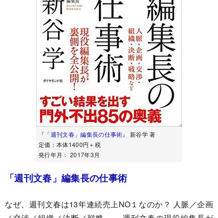
『「週刊文春」編集長の仕事術』
新谷学 著
定価：本体1400円＋税
発行年月： 2017年3月
「週刊文春」編集長の仕事術
なぜ、週刊文春は13年連続売上NO１なのか？ 人脈／企画
／交渉／組織／決断／戦略…… 週刊文春の現役編集長が