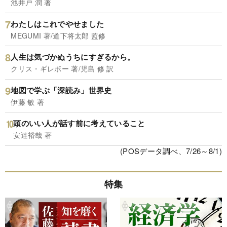
池井戸 潤 著
わたしはこれでやせました
MEGUMI 著/道下将太郎 監修
人生は気づかぬうちにすぎるから。
クリス・ギレボー 著/児島 修 訳
地図で学ぶ「深読み」世界史
伊藤 敏 著
頭のいい人が話す前に考えていること
安達裕哉 著
(POSデータ調べ、7/26～8/1)
特集