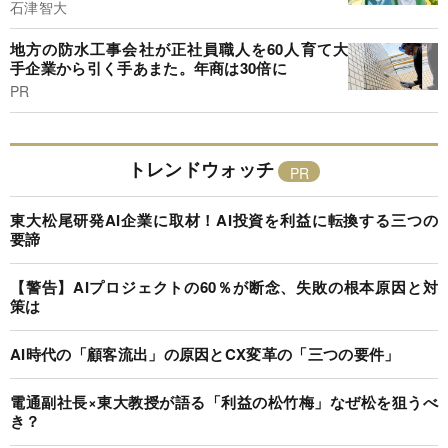
石津智大
地方の防水工事会社が正社員職人を60人育て大
手企業から引く手あまた。年商は30倍に
PR
トレンドウォッチ
東大松尾研発AI企業に取材！AI投資を利益に転換する三つの
要諦
【警告】AIプロジェクトの60％が断念、失敗の根本原因と対
策は
AI時代の「顧客流出」の原因とCX変革の「三つの要件」
電通副社長×東大教授が語る「利益の松竹梅」なぜ松を狙うべ
き？