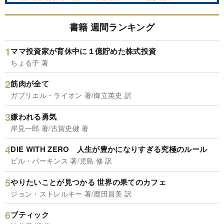
書籍 週間ランキング
ママ投資家が育休中に１億貯めた株式投資
ちょる子 著
筋肉が全て
ガブリエル・ライオン 著/御立英史 訳
嫌われる勇気
岸見一郎 著/古賀史健 著
DIE WITH ZERO 人生が豊かになりすぎる究極のルール
ビル・パーキンス 著/児島 修 訳
やりたいことが見つかる 世界の果てのカフェ
ジョン・ストレルキー 著/鹿田昌美 訳
ブティック