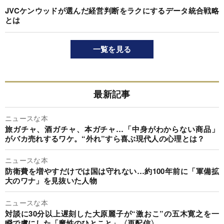
JVCケンウッドが選んだ経営判断をラクにするデータ統合戦略
とは
一覧を見る
最新記事
ニュースな本
旅ガチャ、酒ガチャ、本ガチャ…「中身がわからない商品」
がバカ売れするワケ。“外れ”すら喜ぶ現代人の心理とは？
ニュースな本
防衛費を増やすだけでは国は守れない…約100年前に「軍備拡
大のワナ」を見抜いた人物
ニュースな本
対談に30分以上遅刻した大原麗子が“激おこ”の五木寛之を一
瞬で虜にした「魔性のひとこと」〈再配信〉