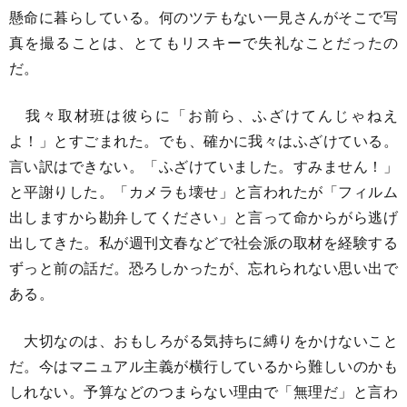
懸命に暮らしている。何のツテもない一見さんがそこで写
真を撮ることは、とてもリスキーで失礼なことだったの
だ。
我々取材班は彼らに「お前ら、ふざけてんじゃねえ
よ！」とすごまれた。でも、確かに我々はふざけている。
言い訳はできない。「ふざけていました。すみません！」
と平謝りした。「カメラも壊せ」と言われたが「フィルム
出しますから勘弁してください」と言って命からがら逃げ
出してきた。私が週刊文春などで社会派の取材を経験する
ずっと前の話だ。恐ろしかったが、忘れられない思い出で
ある。
大切なのは、おもしろがる気持ちに縛りをかけないこと
だ。今はマニュアル主義が横行しているから難しいのかも
しれない。予算などのつまらない理由で「無理だ」と言わ