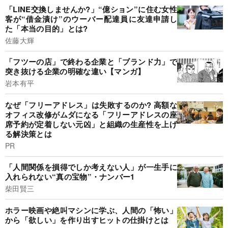
「LINE交換しませんか?」“億ション”に住む女性
客が“借金漬け”のウーバー配達員に友達申請し
た「本当の目的」とは?
佐藤大輝
「フツーの店」で終わる企業と「ブランド力」で
突き抜ける企業の明確な違い【マンガ】
岩本有平
なぜ「フリーアドレス」は失敗するのか? 高額な
オフィス改修がムダになる「フリーアドレスの座
席予約が定着しない元凶」と組織の生産性を上げ
る解決策とは
PR
「人間関係を損得でしか考えない人」が一生手に
入れられない“真の宝物”・ナンバー1
柴田賢三
ホラー映画や絶叫マシンに学ぶ、人間の「怖い」
から「欲しい」を作り出すヒットの仕掛けとは