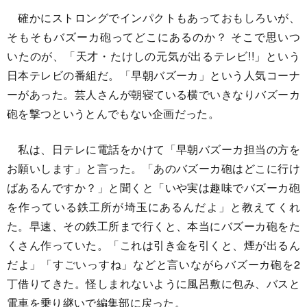
確かにストロングでインパクトもあっておもしろいが、
そもそもバズーカ砲ってどこにあるのか？ そこで思いつ
いたのが、「天才・たけしの元気が出るテレビ!!」という
日本テレビの番組だ。「早朝バズーカ」という人気コーナ
ーがあった。芸人さんが朝寝ている横でいきなりバズーカ
砲を撃つというとんでもない企画だった。
私は、日テレに電話をかけて「早朝バズーカ担当の方を
お願いします」と言った。「あのバズーカ砲はどこに行け
ばあるんですか？」と聞くと「いや実は趣味でバズーカ砲
を作っている鉄工所が埼玉にあるんだよ」と教えてくれ
た。早速、その鉄工所まで行くと、本当にバズーカ砲をた
くさん作っていた。「これは引き金を引くと、煙が出るん
だよ」「すごいっすね」などと言いながらバズーカ砲を2
丁借りてきた。怪しまれないように風呂敷に包み、バスと
電車を乗り継いで編集部に戻った。