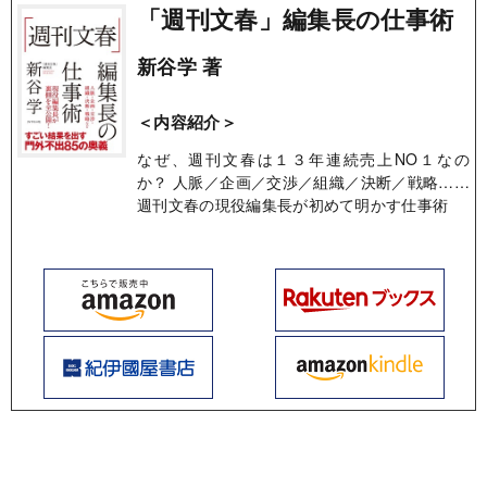
「週刊文春」編集長の仕事術
新谷学 著
＜内容紹介＞
なぜ、週刊文春は１３年連続売上NO１なの
か？ 人脈／企画／交渉／組織／決断／戦略……
週刊文春の現役編集長が初めて明かす仕事術