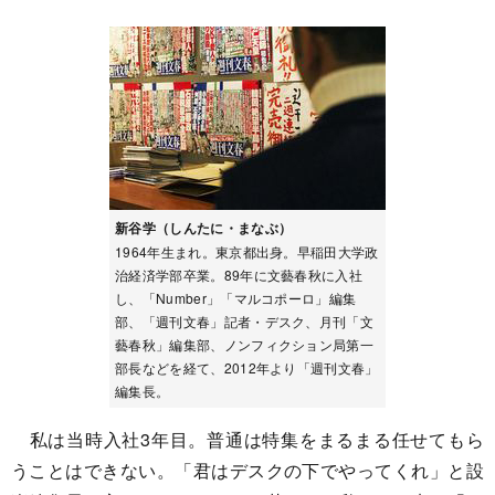
新谷学（しんたに・まなぶ）
1964年生まれ。東京都出身。早稲田大学政
治経済学部卒業。89年に文藝春秋に入社
し、「Number」「マルコポーロ」編集
部、「週刊文春」記者・デスク、月刊「文
藝春秋」編集部、ノンフィクション局第一
部長などを経て、2012年より「週刊文春」
編集長。
私は当時入社3年目。普通は特集をまるまる任せてもら
うことはできない。「君はデスクの下でやってくれ」と設