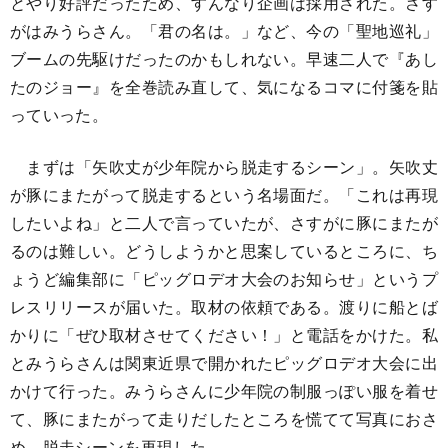
とやり好評だったため、すんなり企画は採用された。さす
がはみうらさん。「君の名は。」など、今の「聖地巡礼」
ブームの先駆けだったのかもしれない。早速二人で『あし
たのジョー』を全巻読み直して、気になるコマに付箋を貼
っていった。
まずは「矢吹丈が少年院から脱走するシーン」。矢吹丈
が豚にまたがって脱走するという名場面だ。「これは再現
したいよね」と二人で言っていたが、さすがに豚にまたが
るのは難しい。どうしようかと思案しているところに、ち
ょうど編集部に「ピッグロデオ大会のお知らせ」というプ
レスリリースが届いた。取材の依頼である。渡りに船とば
かりに「ぜひ取材させてください！」と電話をかけた。私
とみうらさんは関東近県で開かれたピッグロデオ大会に出
かけて行った。みうらさんに少年院の制服っぽい服を着せ
て、豚にまたがって走りだしたところを慌てて写真におさ
め、脱走シーンを再現した。