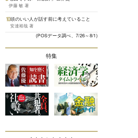
伊藤 敏 著
頭のいい人が話す前に考えていること
安達裕哉 著
(POSデータ調べ、7/26～8/1)
特集