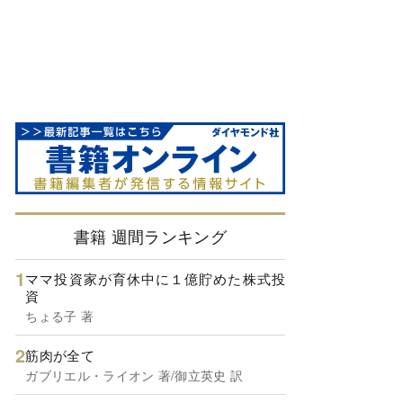
書籍 週間ランキング
ママ投資家が育休中に１億貯めた株式投
資
ちょる子 著
筋肉が全て
ガブリエル・ライオン 著/御立英史 訳