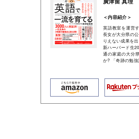
廣津留 真理
＜内容紹介＞
英語教室を運営す
長女が大分県の公
りえない成果を出
新ハーバード生2
通の家庭の大分
か? 「奇跡の勉強