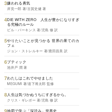
嫌われる勇気
岸見一郎 著/古賀史健 著
DIE WITH ZERO 人生が豊かになりすぎ
る究極のルール
ビル・パーキンス 著/児島 修 訳
やりたいことが見つかる 世界の果てのカ
フェ
ジョン・ストレルキー 著/鹿田昌美 訳
ブティック
池井戸 潤 著
わたしはこれでやせました
MEGUMI 著/道下将太郎 監修
人生は気づかぬうちにすぎるから。
クリス・ギレボー 著/児島 修 訳
地図で学ぶ「深読み」世界史