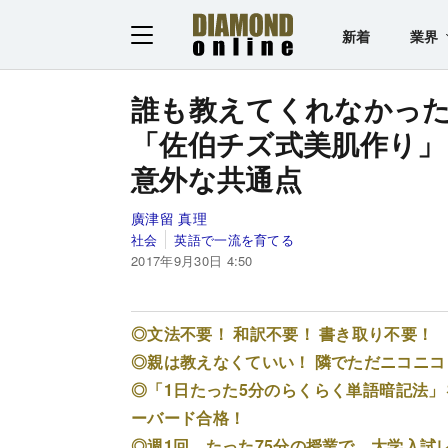
新着
業界
誰も教えてくれなかっ
「佐伯チズ式美肌作り」
意外な共通点
廣津留 真理
社会
英語で一流を育てる
2017年9月30日 4:50
◎文法不要！ 和訳不要！ 書き取り不要
◎親は教えなくていい！ 隣でただニコニ
◎「1日たった5分のらくらく単語暗記法」
ーバード合格！
◎週1回、たった75分の授業で、大学入試