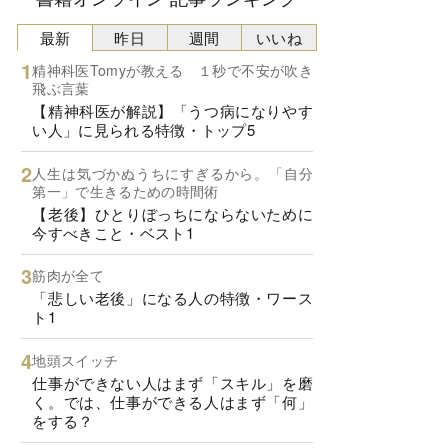
最新
昨日
週間
いいね
精神科医Tomyが教える １秒で不安が吹き
飛ぶ言葉
【精神科医が解説】「うつ病になりやす
い人」に見られる特徴・トップ5
人生は気づかぬうちにすぎるから。「自分
第一」で生きるための時間術
【老後】ひとりぼっちにならないために
今すべきこと・ベスト1
筋肉が全て
「悲しい老後」になる人の特徴・ワース
ト1
地頭スイッチ
仕事ができない人はまず「スキル」を磨
く。では、仕事ができる人はまず「何」
をする？