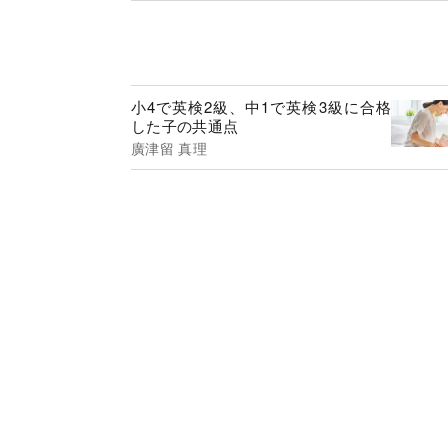
小4で英検2級、中1で英検3級に合格
した子の共通点
廣津留 真理