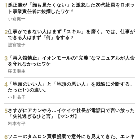
孫正義が「顔も見たくない」と激怒した20代社員をロボッ
ト事業責任者に抜擢したワケ
小倉健一
仕事ができない人はまず「スキル」を磨く。では、仕事が
できる人はまず「何」をする？
照宮遼子
「再入館禁止」イオンモールの“完璧”なマニュアルが人命
を守れなかったワケ
窪田順生
「地頭のいい人」と「地頭の悪い人」を残酷に分断する、
たった1つの違い。
小川晶子
さすがにアカンやろ…イケイケ社長が電話口で言い放った
「失礼過ぎるひと言」【マンガ】
岩本有平
ソニーのタムロン買収提案で意外にも見えてきた、エレキ