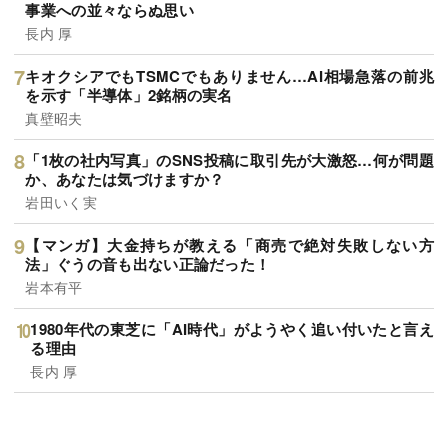
事業への並々ならぬ思い
長内 厚
キオクシアでもTSMCでもありません…AI相場急落の前兆
を示す「半導体」2銘柄の実名
真壁昭夫
「1枚の社内写真」のSNS投稿に取引先が大激怒…何が問題
か、あなたは気づけますか？
岩田いく実
【マンガ】大金持ちが教える「商売で絶対失敗しない方
法」ぐうの音も出ない正論だった！
岩本有平
1980年代の東芝に「AI時代」がようやく追い付いたと言え
る理由
長内 厚