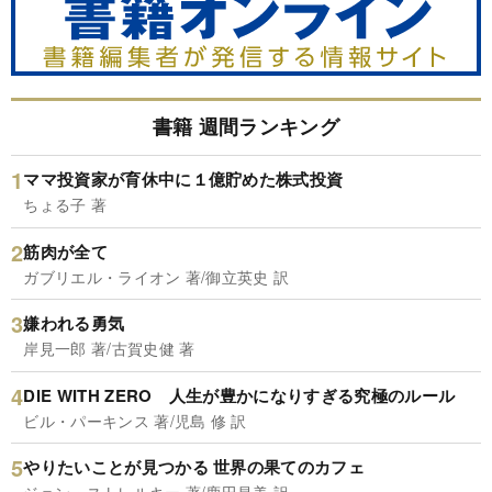
書籍 週間ランキング
ママ投資家が育休中に１億貯めた株式投資
ちょる子 著
筋肉が全て
ガブリエル・ライオン 著/御立英史 訳
嫌われる勇気
岸見一郎 著/古賀史健 著
DIE WITH ZERO 人生が豊かになりすぎる究極のルール
ビル・パーキンス 著/児島 修 訳
やりたいことが見つかる 世界の果てのカフェ