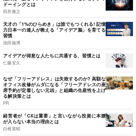
ドーイングとは
田所雅之
天才の「1%のひらめき」は誰でもつくれる! 記憶
力日本一の達人が教える「アイデア脳」を育てる
習慣
池田義博
アイデアが得意な人たちに共通する、習慣とは
仁藤安久
なぜ「フリーアドレス」は失敗するのか? 高額な
オフィス改修がムダになる「フリーアドレスの座
席予約が定着しない元凶」と組織の生産性を上げ
る解決策とは
PR
経営者が「CXは重要」と言いながら投資に本腰
が入らない本当の理由とは
白根英昭