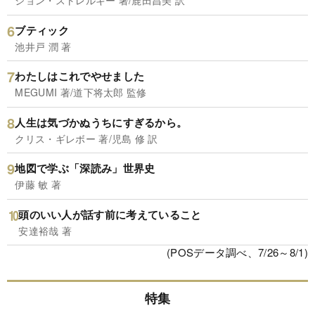
ジョン・ストレルキー 著/鹿田昌美 訳
ブティック
池井戸 潤 著
わたしはこれでやせました
MEGUMI 著/道下将太郎 監修
人生は気づかぬうちにすぎるから。
クリス・ギレボー 著/児島 修 訳
地図で学ぶ「深読み」世界史
伊藤 敏 著
頭のいい人が話す前に考えていること
安達裕哉 著
(POSデータ調べ、7/26～8/1)
特集