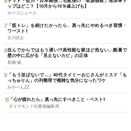
ヤマト・佐川・日本郵便…宅配便の「取扱個数」増加率ト
ップはどこ？【10月から10％値上げも】
カーゴニュース
「筋トレ」を続けたかったら、真っ先にやめるべき習慣・
ワースト1
古川武士
住んでからではもう遅い!?高性能な家ほど危ない…酷暑で
壁の中に広がる「見えないカビ」の正体
長嶋 修
「もう並ばないで…」40代タイミーおじさんがミスド「も
っちゅりん」の列整理で複雑な気分になったワケ
みやーんZZ
「心が疲れたら」真っ先にすべきこと・ベスト1
ダイヤモンド社書籍編集局