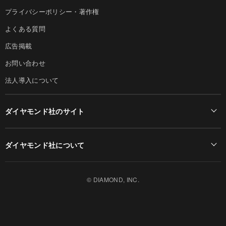
プライバシーポリシー・著作権
よくある質問
広告掲載
お問い合わせ
法人導入について
ダイヤモンド社のサイト
Diamond Online(English)
ダイヤモンド社について
週刊ダイヤモンド
ダイヤモンド社TOP
DIAMONDハーバード・ビジネス・レビュー
© DIAMOND, INC.
会社概要
ダイヤモンドZAi（デジタル版）
採用情報
書籍オンライン
お知らせ
ザイ・オンライン