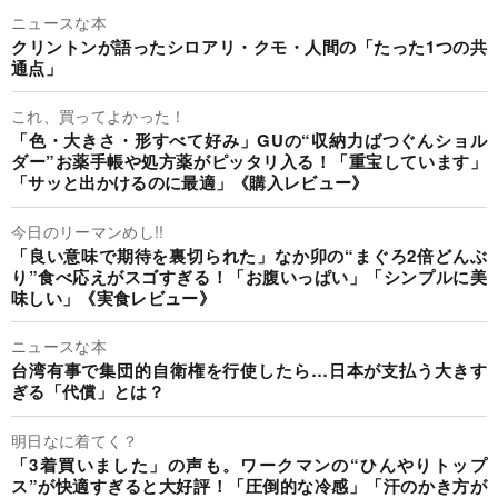
ニュースな本
クリントンが語ったシロアリ・クモ・人間の「たった1つの共
通点」
これ、買ってよかった！
「色・大きさ・形すべて好み」GUの“収納力ばつぐんショル
ダー”お薬手帳や処方薬がピッタリ入る！「重宝しています」
「サッと出かけるのに最適」《購入レビュー》
今日のリーマンめし!!
「良い意味で期待を裏切られた」なか卯の“まぐろ2倍どんぶ
り”食べ応えがスゴすぎる！「お腹いっぱい」「シンプルに美
味しい」《実食レビュー》
ニュースな本
台湾有事で集団的自衛権を行使したら…日本が支払う大きす
ぎる「代償」とは？
明日なに着てく？
「3着買いました」の声も。ワークマンの“ひんやりトップ
ス”が快適すぎると大好評！「圧倒的な冷感」「汗のかき方が