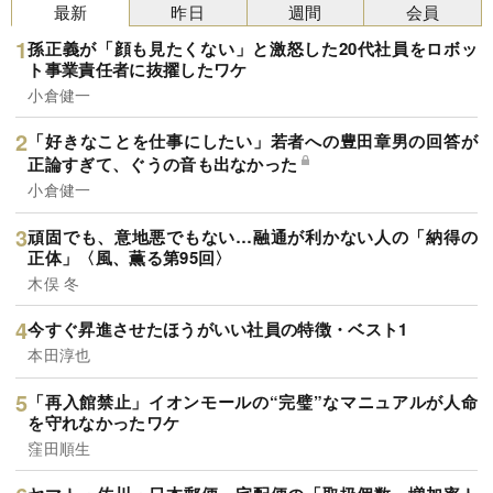
最新
昨日
週間
会員
孫正義が「顔も見たくない」と激怒した20代社員をロボッ
ト事業責任者に抜擢したワケ
小倉健一
「好きなことを仕事にしたい」若者への豊田章男の回答が
正論すぎて、ぐうの音も出なかった
小倉健一
頑固でも、意地悪でもない…融通が利かない人の「納得の
正体」〈風、薫る第95回〉
木俣 冬
今すぐ昇進させたほうがいい社員の特徴・ベスト1
本田淳也
「再入館禁止」イオンモールの“完璧”なマニュアルが人命
を守れなかったワケ
窪田順生