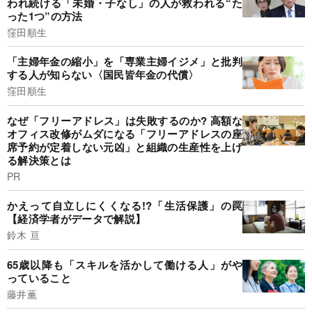
われ続ける「未婚・子なし」の人が救われる“た
った1つ”の方法
窪田順生
「主婦年金の縮小」を「専業主婦イジメ」と批判
する人が知らない〈国民皆年金の代償〉
窪田順生
なぜ「フリーアドレス」は失敗するのか? 高額な
オフィス改修がムダになる「フリーアドレスの座
席予約が定着しない元凶」と組織の生産性を上げ
る解決策とは
PR
かえって自立しにくくなる!?「生活保護」の罠
【経済学者がデータで解説】
鈴木 亘
65歳以降も「スキルを活かして働ける人」がや
っていること
藤井薫