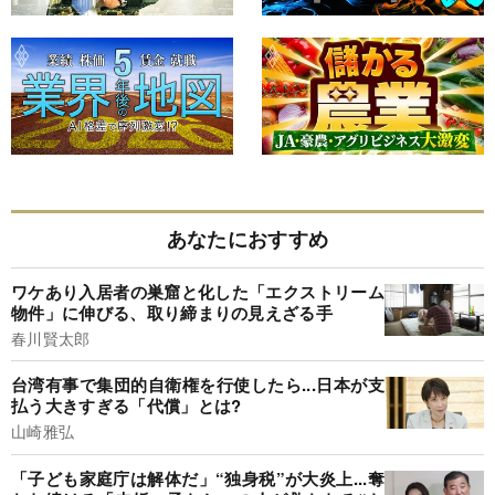
あなたにおすすめ
ワケあり入居者の巣窟と化した「エクストリーム
物件」に伸びる、取り締まりの見えざる手
春川賢太郎
台湾有事で集団的自衛権を行使したら...日本が支
払う大きすぎる「代償」とは?
山崎雅弘
「子ども家庭庁は解体だ」“独身税”が大炎上...奪