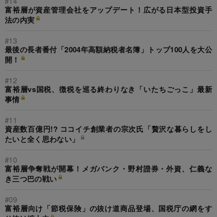
#14
富裕層が資産管理会社をアップデート！広がる日本型投資手
法の内実
#13
最後の長者番付「2004年高額納税者名簿」トップ100人を大公
開！
#12
富裕層vs国税、徴税を巡る終わりなき「いたちごっこ」最新
事情
#11
資産数百億円!? ココイチ創業者の宗次氏「贅沢な暮らしをし
たいと全く思わない」
#10
富裕層争奪戦が開幕！メガバンク・野村證券・外資、仁義な
き三つ巴の戦い
#09
富裕層向け「節税保険」の抜け道商品登場、国税庁の網をす