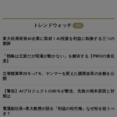
トレンドウォッチ
東大松尾研発AI企業に取材！AI投資を利益に転換する三つの
要諦
「戦略は立派だが現場が動かない」を解決する【PMOの進化
系】
立替精算率25％→7％、ヤンマーを変えた購買改革の全貌を公
開
【警告】AIプロジェクトの60％が断念、失敗の根本原因と対
策は
電通副社長×東大教授が語る「利益の松竹梅」なぜ松を狙うべ
き？