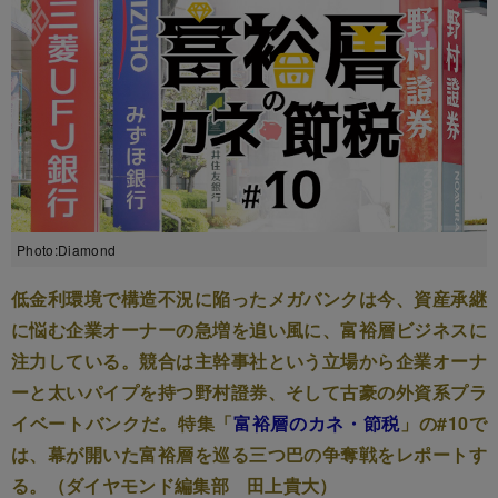
Photo:Diamond
低金利環境で構造不況に陥ったメガバンクは今、資産承継
に悩む企業オーナーの急増を追い風に、富裕層ビジネスに
注力している。競合は主幹事社という立場から企業オーナ
ーと太いパイプを持つ野村證券、そして古豪の外資系プラ
イベートバンクだ。特集「
富裕層のカネ・節税
」の#10で
は、幕が開いた富裕層を巡る三つ巴の争奪戦をレポートす
る。（ダイヤモンド編集部 田上貴大）