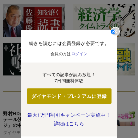
続きを読むには会員登録が必要です。
会員の方は
ログイン
すべての記事が読み放題！
7日間無料体験
ダイヤモンド・プレミアムに登録
あなたにおすすめ
野村HDが“証券の殻”を壊す!?メガバンクとのリ
最大1万円割引キャンペーン実施中！
テール決戦に奥田社長が激白した「次のステー
詳細はこちら
ジ」の中身
ダイヤモンド編集部,重石岳史