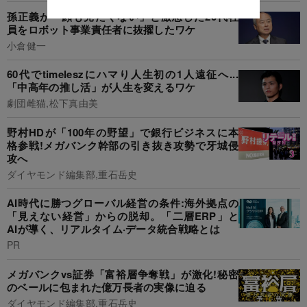
孫正義が「顔も見たくない」と激怒した20代社
員をロボット事業責任者に抜擢したワケ
小倉健一
60代でtimeleszにハマり人生初の1人遠征へ...
「中高年の推し活」が人生を変えるワケ
劇団雌猫,松下真由美
野村HDが「100年の野望」で銀行ビジネスに本
格参戦!メガバンク幹部の引き抜き攻勢で牙城侵
攻へ
ダイヤモンド編集部,重石岳史
AI時代に勝つグローバル経営の条件:海外拠点の
「見えない経営」からの脱却。「二層ERP」と
AIが導く、リアルタイム·データ統合戦略とは
PR
メガバンクvs証券「富裕層争奪戦」が激化!秘密
のベールに包まれた億万長者の実像に迫る
ダイヤモンド編集部,重石岳史