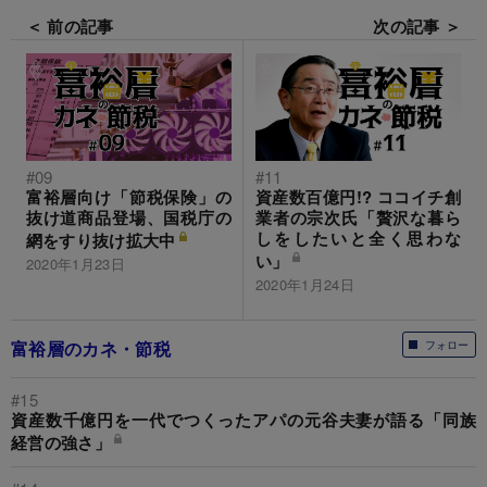
＜ 前の記事
次の記事 ＞
#09
#11
富裕層向け「節税保険」の
資産数百億円!? ココイチ創
抜け道商品登場、国税庁の
業者の宗次氏「贅沢な暮ら
しをしたいと全く思わな
網をすり抜け拡大中
い」
2020年1月23日
2020年1月24日
富裕層のカネ・節税
フォロー
#15
資産数千億円を一代でつくったアパの元谷夫妻が語る「同族
経営の強さ」