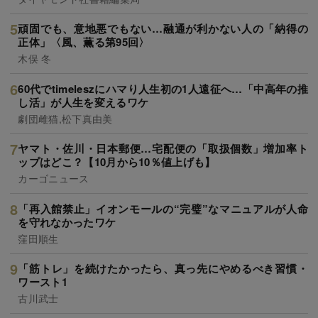
頑固でも、意地悪でもない…融通が利かない人の「納得の
正体」〈風、薫る第95回〉
木俣 冬
60代でtimeleszにハマり人生初の1人遠征へ…「中高年の推
し活」が人生を変えるワケ
劇団雌猫,松下真由美
ヤマト・佐川・日本郵便…宅配便の「取扱個数」増加率ト
ップはどこ？【10月から10％値上げも】
カーゴニュース
「再入館禁止」イオンモールの“完璧”なマニュアルが人命
を守れなかったワケ
窪田順生
「筋トレ」を続けたかったら、真っ先にやめるべき習慣・
ワースト1
古川武士