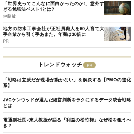
「世界史ってこんなに面白かったのか!」意外す
ぎる勉強法ベスト1とは?
伊藤敏
地方の防水工事会社が正社員職人を60人育て大
手企業から引く手あまた。年商は30倍に
PR
トレンドウォッチ
「戦略は立派だが現場が動かない」を解決する【PMOの進化
系】
JVCケンウッドが選んだ経営判断をラクにするデータ統合戦略
とは
電通副社長×東大教授が語る「利益の松竹梅」なぜ松を狙うべ
き？