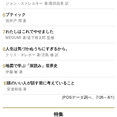
ジョン・ストレルキー 著/鹿田昌美 訳
ブティック
池井戸 潤 著
わたしはこれでやせました
MEGUMI 著/道下将太郎 監修
人生は気づかぬうちにすぎるから。
クリス・ギレボー 著/児島 修 訳
地図で学ぶ「深読み」世界史
伊藤 敏 著
頭のいい人が話す前に考えていること
安達裕哉 著
(POSデータ調べ、7/26～8/1)
特集