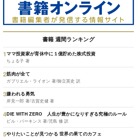
書籍 週間ランキング
ママ投資家が育休中に１億貯めた株式投資
ちょる子 著
筋肉が全て
ガブリエル・ライオン 著/御立英史 訳
嫌われる勇気
岸見一郎 著/古賀史健 著
DIE WITH ZERO 人生が豊かになりすぎる究極のルール
ビル・パーキンス 著/児島 修 訳
やりたいことが見つかる 世界の果てのカフェ