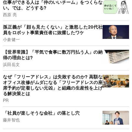
仕事ができる人は「仲のいいチーム」をつくらな
い。では、どうする?
西原 亮
孫正義が「顔も見たくない」と激怒した20代社
員をロボット事業責任者に抜擢したワケ
小倉健一
【世界常識】「平気で食事に数万円払う人」の納
得の理由とは?
浜田岳文
なぜ「フリーアドレス」は失敗するのか? 高額な
オフィス改修がムダになる「フリーアドレスの座
席予約が定着しない元凶」と組織の生産性を上げ
る解決策とは
PR
「社員が楽しそうな会社」の落とし穴
藤井智也