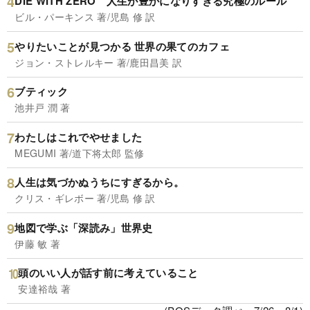
DIE WITH ZERO 人生が豊かになりすぎる究極のルール
ビル・パーキンス 著/児島 修 訳
やりたいことが見つかる 世界の果てのカフェ
ジョン・ストレルキー 著/鹿田昌美 訳
ブティック
池井戸 潤 著
わたしはこれでやせました
MEGUMI 著/道下将太郎 監修
人生は気づかぬうちにすぎるから。
クリス・ギレボー 著/児島 修 訳
地図で学ぶ「深読み」世界史
伊藤 敏 著
頭のいい人が話す前に考えていること
安達裕哉 著