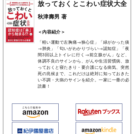
放っておくとこわい症状大全
秋津壽男 著
＜内容紹介＞
「軽い運動で左胸痛→狭心症」「緑がかった痰
→肺炎」「匂いがわかりづらい→認知症」「夜
間3回以上トイレに行く→前立腺がん」など、
体調不良のサインから、がんや生活習慣病、放
っておくと寝たきり・要介護になる病気、突然
死の兆候まで、これだけは絶対に知っておきた
い不調・大病のサインを紹介。一家に一冊の必
読書！