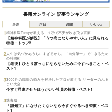
書籍オンライン 記事ランキング
最新
昨日
週間
いいね
精神科医Tomyが教える １秒で不安が吹き飛ぶ言葉
【精神科医が解説】「うつ病になりやすい人」に見られる
特徴・トップ5
人生は気づかぬうちにすぎるから。「自分第一」で生きるため
の時間術
【老後】ひとりぼっちにならないために今すべきこと・ベ
スト1
3000件の職場の悩みを解決したプロが教える リーダーのふる
まい大全
今すぐ昇進させたほうがいい社員の特徴・ベスト1
糖毒脳
「認知症」になりたくないなら今すぐやるべき習慣・ベス
ト1