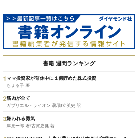
書籍 週間ランキング
ママ投資家が育休中に１億貯めた株式投資
ちょる子 著
筋肉が全て
ガブリエル・ライオン 著/御立英史 訳
嫌われる勇気
岸見一郎 著/古賀史健 著