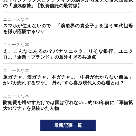
の「強気姿勢」【投資信託の最前線】
ニュースな本
スマホが使えないので…「演歌界の貴公子」を追う90代祖母
を孫が応援するワケ
ニュースな本
え、こんなにあるの？パナソニック、りそな銀行、ユニク
ロ…「企業・ブランド」の意外すぎる共通点
ニュースな本
旅ガチャ、酒ガチャ、本ガチャ…「中身がわからない商品」
がバカ売れするワケ。“外れ”すら喜ぶ現代人の心理とは？
ニュースな本
防衛費を増やすだけでは国は守れない…約100年前に「軍備拡
大のワナ」を見抜いた人物
最新記事一覧