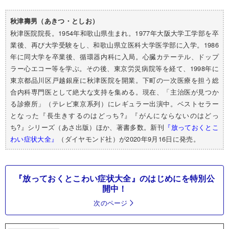
秋津壽男（あきつ・としお）
秋津医院院長。1954年和歌山県生まれ。1977年大阪大学工学部を卒
業後、再び大学受験をし、和歌山県立医科大学医学部に入学。1986
年に同大学を卒業後、循環器内科に入局。心臓カテーテル、ドップ
ラー心エコー等を学ぶ。その後、東京労災病院等を経て、1998年に
東京都品川区戸越銀座に秋津医院を開業。下町の一次医療を担う総
合内科専門医として絶大な支持を集める。現在、「主治医が見つか
る診療所」（テレビ東京系列）にレギュラー出演中。ベストセラー
となった『長生きするのはどっち?』『がんにならないのはどっ
ち?』シリーズ（あさ出版）ほか、著書多数。新刊
『放っておくとこ
わい症状大全』
（ダイヤモンド社）が2020年9月16日に発売。
『放っておくとこわい症状大全』のはじめにを特別公
開中！
次のページ