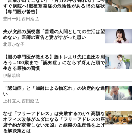
「言葉が出てこない」「片方の手が痺れる」...今
すぐ病院へ!脳梗塞発症の危険性がある15の症状
【専門医が警告】
豊田一則,西田延弘
夫が突然の脳梗塞「普通の人間としての生活は望
めない」医師の宣告と妻がすがった思い
北原かな子
【脳の専門医が教える】脳トレより先に血圧を測
ろう...100歳まで「認知症」にならず冴えた頭で
生きる最強の習慣
伊藤規絵
「認知症」と「加齢による物忘れ」の決定的な違
い
上村直人,西田延弘
なぜ「フリーアドレス」は失敗するのか? 高額な
オフィス改修がムダになる「フリーアドレスの座
席予約が定着しない元凶」と組織の生産性を上げ
る解決策とは