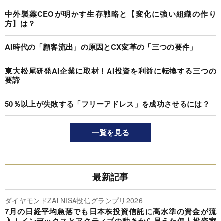
中外製薬CEOが明かす生存戦略と【変化に強い組織の作り
方】は？
AI時代の「顧客流出」の原因とCX変革の「三つの要件」
東大松尾研発AI企業に取材！AI投資を利益に転換する三つの
要諦
50％以上が失敗する「フリーアドレス」を成功させるには？
一覧を見る
最新記事
ダイヤモンドZAi NISA投信グランプリ2026
7月の日経平均急落でも日本株投資信託に高水準の資金が流
入！インデックスとアクティブの動きから見えた個人投資家