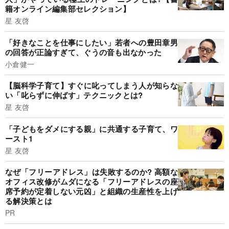
籍オンライン編集部セレクション】
星 友啓
「好きなことを仕事にしたい」若者への豊田章男
の回答が正論すぎて、ぐうの音も出なかった
小倉健一
【脳科学子育て】すぐに叱ってしまう人が知らな
い「叱らずに伸ばす」テクニックとは?
星 友啓
「子どもをダメにする親」に共通する子育て、ワ
ースト1
星 友啓
なぜ「フリーアドレス」は失敗するのか? 高額な
オフィス改修がムダになる「フリーアドレスの座
席予約が定着しない元凶」と組織の生産性を上げ
る解決策とは
PR