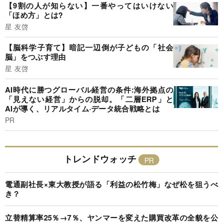
【9割の人が知らない】一番やってはいけない
「ほめ方」とは?
星 友啓
【脳科学子育て】暗記一辺倒が子どもの「社会
脳」をつぶす理由
星 友啓
AI時代に勝つグローバル経営の条件:海外拠点の
「見えない経営」からの脱却。「二層ERP」と
AIが導く、リアルタイム·データ統合戦略とは
PR
トレンドウォッチ
電通副社長×東大教授が語る「利益の松竹梅」なぜ松を狙うべ
き？
立替精算率25％→7％、ヤンマーを変えた購買改革の全貌を公