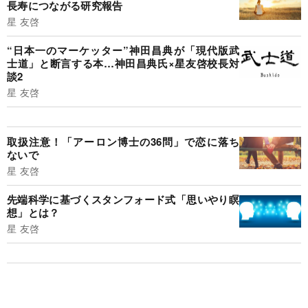
長寿につながる研究報告
星 友啓
“日本一のマーケッター”神田昌典が「現代版武
士道」と断言する本…神田昌典氏×星友啓校長対
談2
星 友啓
取扱注意！「アーロン博士の36問」で恋に落ち
ないで
星 友啓
先端科学に基づくスタンフォード式「思いやり瞑
想」とは？
星 友啓