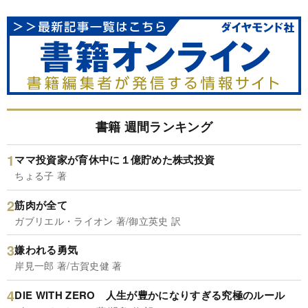
書籍 週間ランキング
ママ投資家が育休中に１億貯めた株式投資
ちょる子 著
筋肉が全て
ガブリエル・ライオン 著/御立英史 訳
嫌われる勇気
岸見一郎 著/古賀史健 著
DIE WITH ZERO 人生が豊かになりすぎる究極のルール