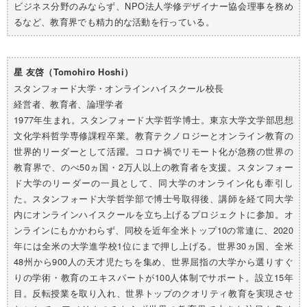
ビジネス分野のみならず、NPO法人学修デザイナー協会理事を務め
るなど、教育界でも精力的な活動を行っている。
星 友啓（Tomohiro Hoshi）
スタンフォード大学・オンラインハイスクール校長
経営者、教育者、論理学者
1977年生まれ。スタンフォード大学哲学博士。東京大学文学部思想
文化学科哲学専修課程卒業。教育テクノロジーとオンライン教育の
世界的リーダーとして活躍。コロナ禍でリモート化が急務の世界の
教育界で、のべ50ヵ国・2万人以上の教育者を支援。スタンフォー
ド大学のリーダーの一員として、同大学のオンライン化も牽引し
た。スタンフォード大学哲学部で博士号取得後、講師を経て同大学
内にオンラインハイスクールを立ち上げるプロジェクトに参加。オ
ンラインにもかかわらず、同校を近年全米トップ10の常連に、2020
年には全米の大学進学校1位にまで押し上げる。世界30ヵ国、全米
48州から900人の天才児たちを集め、世界屈指の大学から選りすぐ
りの学術・教育のエキスパートが100人体制でサポート。設立15年
目。反転授業を取り入れ、世界トップのクオリティ教育を実現させ