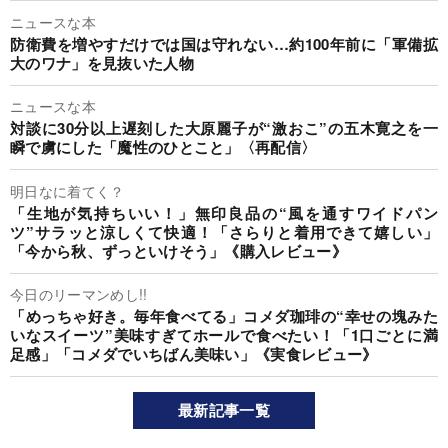
ニュースな本
防衛費を増やすだけでは国は守れない…約100年前に「軍備拡
大のワナ」を見抜いた人物
ニュースな本
対談に30分以上遅刻した大原麗子が“激おこ”の五木寛之を一
瞬で虜にした「魔性のひとこと」〈再配信〉
明日なに着てく？
「生地が気持ちいい！」無印良品の“風を通すワイドパン
ツ”サラッと涼しくて快適！「さらりと着用できて嬉しい」
「今から秋、ずっといけそう」《購入レビュー》
今日のリーマンめし!!
「めっちゃ好き。毎年食べてる」コメダ珈琲の“幸せの塊みた
いなスイーツ”美味すぎてホールで食べたい！「1口ごとに満
足感」「コメダでいちばん美味い」《実食レビュー》
最新記事一覧