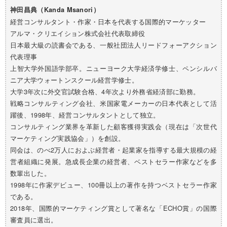
神田昌典（Kanda Msanori）
経営コンサルタント・作家・日本を代表する国際的マーケッター
アルマ・クリエイション株式会社代表取締役
日本最大級の読書会である、一般社団法人リードフォーアクション
代表理事
上智大学外国語学部卒。ニューヨーク大学経済学修士、ペンシルバ
ニア大学ウォートンスクール経営学修士。
大学3年次に外交官試験合格、4年次より外務省経済部に勤務。
戦略コンサルティング会社、米国家電メーカーの日本代表として活
躍後、1998年、経営コンサルタントとして独立。
コンサルティング業界を革新した顧客獲得実践会（現在は「次世代
マーケティング実践協会」）を創設。
同会は、のべ2万人におよぶ経営者・起業家を指導する最大規模の経
営者組織に発展。急成長企業の経営者、ベストセラー作家などを多
数輩出した。
1998年に作家デビュー、100冊以上の著作を持つベストセラー作家
である。
2018年、国際的マーケティング賞として著名な「ECHO賞」の国際
審査員に選出。