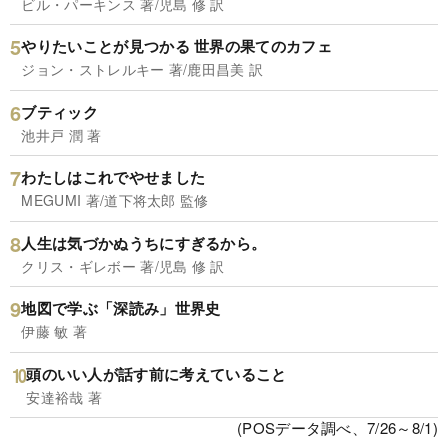
ビル・パーキンス 著/児島 修 訳
やりたいことが見つかる 世界の果てのカフェ
ジョン・ストレルキー 著/鹿田昌美 訳
ブティック
池井戸 潤 著
わたしはこれでやせました
MEGUMI 著/道下将太郎 監修
人生は気づかぬうちにすぎるから。
クリス・ギレボー 著/児島 修 訳
地図で学ぶ「深読み」世界史
伊藤 敏 著
頭のいい人が話す前に考えていること
安達裕哉 著
(POSデータ調べ、7/26～8/1)