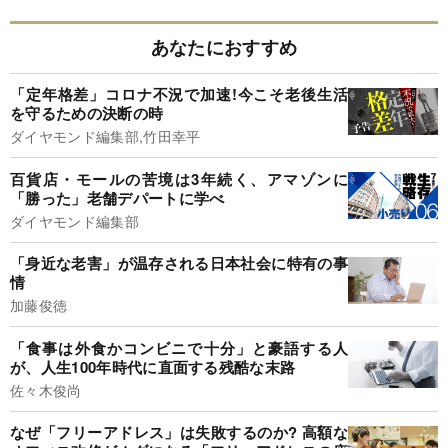
あなたにおすすめ
「定年格差」コロナ不況で加速!今こそ老後生活
を守るための決断の時
ダイヤモンド編集部,竹田幸平
百貨店・モールの苦境は3年続く、アマゾンに
「勝った」老舗デパートに学べ
ダイヤモンド編集部
「身近な老害」が温存される日本社会に特有の事
情
加藤俊徳
「食事は外食かコンビニで十分」と豪語する人
が、人生100年時代に直面する残酷な末路
佐々木俊尚
なぜ「フリーアドレス」は失敗するのか? 高額な