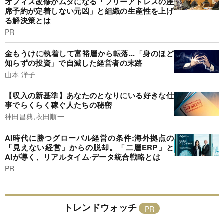
オフィス改修がムダになる「フリーアドレスの座
席予約が定着しない元凶」と組織の生産性を上げ
る解決策とは
PR
金もうけに執着して富裕層から転落...「身のほど
知らずの投資」で自滅した経営者の末路
山本 洋子
【収入の新基準】あなたのとなりにいる好きな仕
事でらくらく稼ぐ人たちの秘密
神田昌典,衣田順一
AI時代に勝つグローバル経営の条件:海外拠点の
「見えない経営」からの脱却。「二層ERP」と
AIが導く、リアルタイム·データ統合戦略とは
PR
トレンドウォッチ