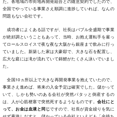
た。各地域の市街地再開発組合との随意契約でしたので、
全国でやっている事業さえ順調に進捗していれば、なんの
問題もない会社です。
成功者によくある話ですが、社長はバブル全盛期で事業
が絶好調ということもあって、当時、お抱え運転手を雇っ
てロールスロイスで夜な夜な大阪から銀座まで飲みに行っ
ていました。新築した家は大豪邸で、大きな石を配置し、
広大な庭には滝が流れていて錦鯉がたくさん泳いでいまし
た。
全国10ヵ所以上で大きな再開発事業を抱えていたので、
事業さえ進めば、将来の入金予定は確実でした。儲かって
いて、しかも勢いのある会社が突然パタッと倒産するの
は、人が心筋梗塞で突然死するようなものです。
会社にと
って、お金は血液と同じ
ですので、社長が資金繰りを気に
せず豪遊しだすと、儲かっている会社といえども「金持ち