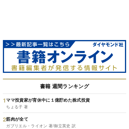
書籍 週間ランキング
ママ投資家が育休中に１億貯めた株式投資
ちょる子 著
筋肉が全て
ガブリエル・ライオン 著/御立英史 訳