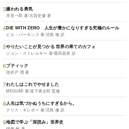
嫌われる勇気
岸見一郎 著/古賀史健 著
DIE WITH ZERO 人生が豊かになりすぎる究極のルール
ビル・パーキンス 著/児島 修 訳
やりたいことが見つかる 世界の果てのカフェ
ジョン・ストレルキー 著/鹿田昌美 訳
ブティック
池井戸 潤 著
わたしはこれでやせました
MEGUMI 著/道下将太郎 監修
人生は気づかぬうちにすぎるから。
クリス・ギレボー 著/児島 修 訳
地図で学ぶ「深読み」世界史
伊藤 敏 著