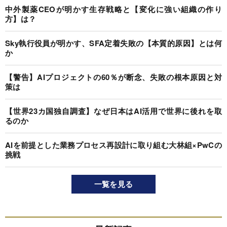
中外製薬CEOが明かす生存戦略と【変化に強い組織の作り
方】は？
Sky執行役員が明かす、SFA定着失敗の【本質的原因】とは何
か
【警告】AIプロジェクトの60％が断念、失敗の根本原因と対
策は
【世界23カ国独自調査】なぜ日本はAI活用で世界に後れを取
るのか
AIを前提とした業務プロセス再設計に取り組む大林組×PwCの
挑戦
一覧を見る