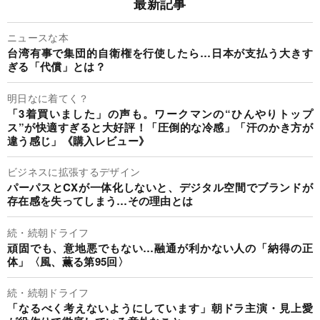
最新記事
ニュースな本
台湾有事で集団的自衛権を行使したら…日本が支払う大きす
ぎる「代償」とは？
明日なに着てく？
「3着買いました」の声も。ワークマンの“ひんやりトップ
ス”が快適すぎると大好評！「圧倒的な冷感」「汗のかき方が
違う感じ」《購入レビュー》
ビジネスに拡張するデザイン
パーパスとCXが一体化しないと、デジタル空間でブランドが
存在感を失ってしまう…その理由とは
続・続朝ドライフ
頑固でも、意地悪でもない…融通が利かない人の「納得の正
体」〈風、薫る第95回〉
続・続朝ドライフ
「なるべく考えないようにしています」朝ドラ主演・見上愛