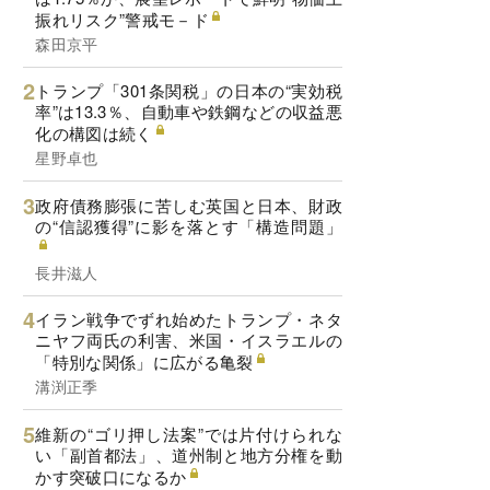
振れリスク”警戒モ－ド
森田京平
トランプ「301条関税」の日本の“実効税
率”は13.3％、自動車や鉄鋼などの収益悪
化の構図は続く
星野卓也
政府債務膨張に苦しむ英国と日本、財政
の“信認獲得”に影を落とす「構造問題」
長井滋人
イラン戦争でずれ始めたトランプ・ネタ
ニヤフ両氏の利害、米国・イスラエルの
「特別な関係」に広がる亀裂
溝渕正季
維新の“ゴリ押し法案”では片付けられな
い「副首都法」、道州制と地方分権を動
かす突破口になるか