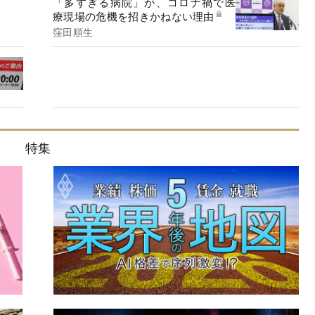
「多すぎる病院」が、コロナ禍で医
療現場の危機を招きかねない理由
窪田順生
特集