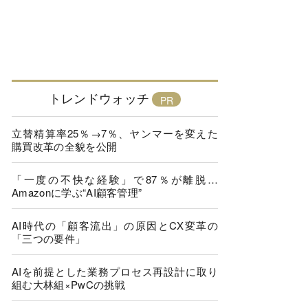
トレンドウォッチ
立替精算率25％→7％、ヤンマーを変えた
購買改革の全貌を公開
「一度の不快な経験」で87％が離脱…
Amazonに学ぶ“AI顧客管理”
AI時代の「顧客流出」の原因とCX変革の
「三つの要件」
AIを前提とした業務プロセス再設計に取り
組む大林組×PwCの挑戦