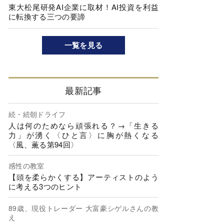
東大松尾研発AI企業に取材！AI投資を利益
に転換する三つの要諦
一覧を見る
最新記事
続・続朝ドライフ
人は何のためなら頑張れる？→「生きる
力」が湧く〈ひと言〉に胸が熱くなる
〈風、薫る第94回〉
感性の教室
【頭を柔らかくする】アーティストのよう
に考える3つのヒント
89歳、現役トレーダー 大富豪シゲルさんの教
え