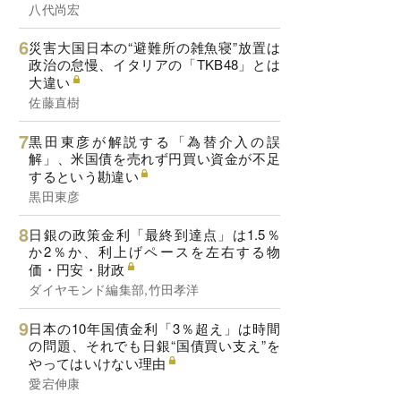
八代尚宏
災害大国日本の“避難所の雑魚寝”放置は
政治の怠慢、イタリアの「TKB48」とは
大違い
佐藤直樹
黒田東彦が解説する「為替介入の誤
解」、米国債を売れず円買い資金が不足
するという勘違い
黒田東彦
日銀の政策金利「最終到達点」は1.5％
か2％か、利上げペースを左右する物
価・円安・財政
ダイヤモンド編集部,竹田孝洋
日本の10年国債金利「3％超え」は時間
の問題、それでも日銀“国債買い支え”を
やってはいけない理由
愛宕伸康