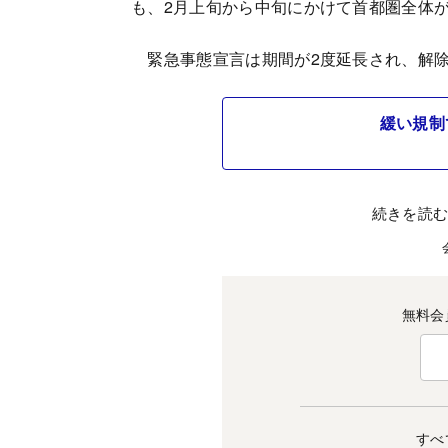
も、2月上旬から中旬にかけて首都圏全体
緊急事態宣言は期間が2度延長され、解除
緩い規制
続きを読
無料会
すべ