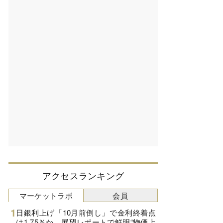
アクセスランキング
マーケットラボ
会員
日銀利上げ「10月前倒し」で金利終着点
は1.75％か、展望レポートで鮮明“物価上