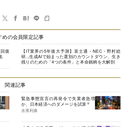
すめの会員限定記事
に回復
【IT業界の5年後大予測】富士通・NEC・野村総
名
研...生成AIで始まった選別のカウントダウン、生き
残りのための「4つの条件」と本命銘柄を大解剖
関連記事
緊急事態宣言の再発令で失業者急増
か、日本経済へのダメージを試算
永濱利廣