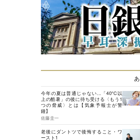
あ
今年の夏は普通じゃない...「40°C以
上の酷暑」の後に待ち受ける〈もう1
つの脅威〉とは【気象予報士が警
鐘】
佐藤圭一
老後にダントツで後悔すること・ワ
ースト1