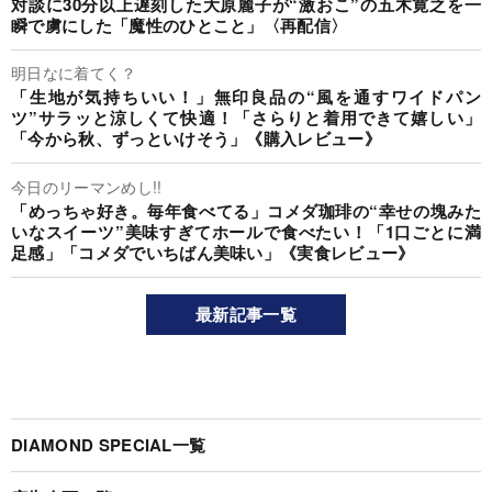
対談に30分以上遅刻した大原麗子が“激おこ”の五木寛之を一
瞬で虜にした「魔性のひとこと」〈再配信〉
明日なに着てく？
「生地が気持ちいい！」無印良品の“風を通すワイドパン
ツ”サラッと涼しくて快適！「さらりと着用できて嬉しい」
「今から秋、ずっといけそう」《購入レビュー》
今日のリーマンめし!!
「めっちゃ好き。毎年食べてる」コメダ珈琲の“幸せの塊みた
いなスイーツ”美味すぎてホールで食べたい！「1口ごとに満
足感」「コメダでいちばん美味い」《実食レビュー》
最新記事一覧
DIAMOND SPECIAL一覧