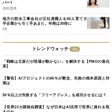
バー1
池田貴将
地方の防水工事会社が正社員職人を60人育て大
手企業から引く手あまた。年商は30倍に
PR
トレンドウォッチ
「戦略は立派だが現場が動かない」を解決する【PMOの進化
系】
【警告】AIプロジェクトの60％が断念、失敗の根本原因と対
策は
50％以上が失敗する「フリーアドレス」を成功させるには？
【世界23カ国独自調査】なぜ日本はAI活用で世界に後れを取
るのか