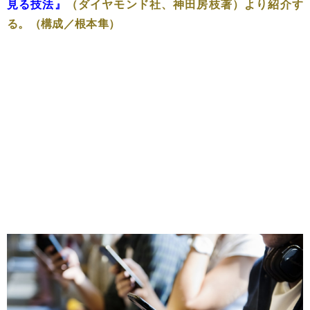
見る技法』
（ダイヤモンド社、神田房枝著）より紹介す
る。（構成／根本隼）