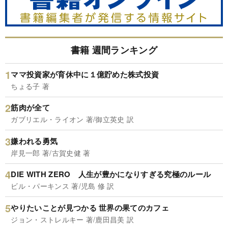
書籍 週間ランキング
ママ投資家が育休中に１億貯めた株式投資
ちょる子 著
筋肉が全て
ガブリエル・ライオン 著/御立英史 訳
嫌われる勇気
岸見一郎 著/古賀史健 著
DIE WITH ZERO 人生が豊かになりすぎる究極のルール
ビル・パーキンス 著/児島 修 訳
やりたいことが見つかる 世界の果てのカフェ
ジョン・ストレルキー 著/鹿田昌美 訳