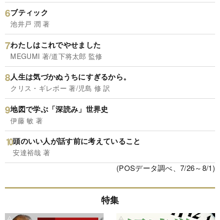
ブティック
池井戸 潤 著
わたしはこれでやせました
MEGUMI 著/道下将太郎 監修
人生は気づかぬうちにすぎるから。
クリス・ギレボー 著/児島 修 訳
地図で学ぶ「深読み」世界史
伊藤 敏 著
頭のいい人が話す前に考えていること
安達裕哉 著
(POSデータ調べ、7/26～8/1)
特集