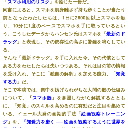
「
スマホ利用のリスク
」を論じた一冊だ。
同書によると、スマホを肌身離さず持ち歩くことが当たり
前となったわたしたちは、1日に2600回以上スマホを触
り、10分に1度のペースでスマホを手に取っているとい
う。こうしたデータからハンセン氏はスマホを「
最新のド
ラッグ
」と表現し、その依存性の高さに警鐘を鳴らしてい
る。
そんな「最新ドラッグ」を手に入れた今、その代償として
ある力をわたしたちは失いつつある。それは目の前の情報
を受け入れ、そこに「独自の解釈」を加える能力、「
知覚
する力
」だ。
そこで本稿では、集中を妨げられがちな人間の脳の仕組み
について、
『
スマホ脳
』
を参照しながら解説するととも
に、「知覚」のスキルを高めるのに有効だと注目を集めて
いる、イェール大発の画期的手法「
絵画観察トレーニン
グ
」を、
『知覚力を磨く ── 絵画を観察するように世界を