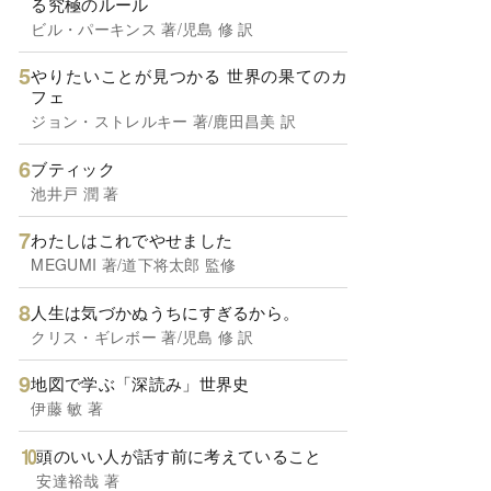
る究極のルール
ビル・パーキンス 著/児島 修 訳
やりたいことが見つかる 世界の果てのカ
フェ
ジョン・ストレルキー 著/鹿田昌美 訳
ブティック
池井戸 潤 著
わたしはこれでやせました
MEGUMI 著/道下将太郎 監修
人生は気づかぬうちにすぎるから。
クリス・ギレボー 著/児島 修 訳
地図で学ぶ「深読み」世界史
伊藤 敏 著
頭のいい人が話す前に考えていること
安達裕哉 著