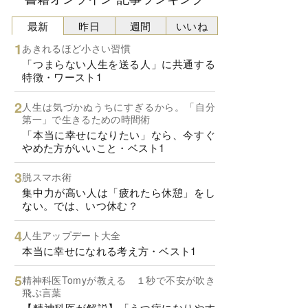
最新
昨日
週間
いいね
あきれるほど小さい習慣
「つまらない人生を送る人」に共通する
特徴・ワースト1
人生は気づかぬうちにすぎるから。「自分
第一」で生きるための時間術
「本当に幸せになりたい」なら、今すぐ
やめた方がいいこと・ベスト1
脱スマホ術
集中力が高い人は「疲れたら休憩」をし
ない。では、いつ休む？
人生アップデート大全
本当に幸せになれる考え方・ベスト1
精神科医Tomyが教える １秒で不安が吹き
飛ぶ言葉
【精神科医が解説】「うつ病になりやす