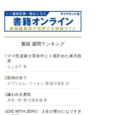
書籍 週間ランキング
ママ投資家が育休中に１億貯めた株式投
資
ちょる子 著
筋肉が全て
ガブリエル・ライオン 著/御立英史 訳
嫌われる勇気
岸見一郎 著/古賀史健 著
DIE WITH ZERO 人生が豊かになりすぎ