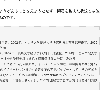
ようがあることを見ようとせず、問題を抱えた状況を放置
るのです。
学部卒業。2002年、同大学大学院経済学研究科博士前期課程修了。2006
取得。
。2007年、長崎大学経済学部講師・准教授。2010年、西南学院大学
院人文社会科学研究科（通称：経済経営系大学院）准教授。
ローチに基づいた企業変革、イノベーション推進、戦略開発の研究を行
業のイノベーション推進や企業変革のアドバイザーとして、その実践を
なさ」から始める組織論』（NewsPicksパブリッシング）がある。
秀賞受賞（『他者と働く』）。2007年度経営学史学会賞（論文部門奨励