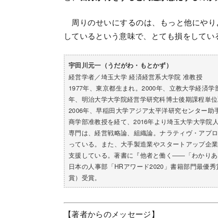
周りのせいにするのは、もっと他にやり
しているという意味で、とても損をしてい
宇田川元一（うだがわ・もとかず）
経営学者／埼玉大学 経済経営系大学院 准教授
1977年、東京都生まれ。2000年、立教大学経済
年、明治大学大学院経営学研究科博士後期課程単位
2006年、早稲田大学アジア太平洋研究センター助手
商学部准教授を経て、2016年より埼玉大学大学
専門は、経営戦略論、組織論。ナラティヴ・アプ
っている。また、大手製造業やスタートアップ企
支援している。著書に『他者と働く――「わかりあえ
日本の人事部「HRアワード2020」書籍部門最優
賞）受賞。
【著者からのメッセージ】