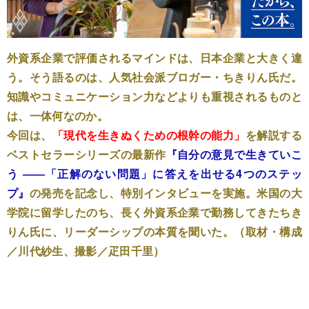
外資系企業で評価されるマインドは、日本企業と大きく違
う。そう語るのは、人気社会派ブロガー・ちきりん氏だ。
知識やコミュニケーション力などよりも重視されるものと
は、一体何なのか。
今回は、
「現代を生きぬくための根幹の能力」
を解説する
ベストセラーシリーズの最新作
『自分の意見で生きていこ
う ――「正解のない問題」に答えを出せる4つのステッ
プ』
の発売を記念し、特別インタビューを実施。米国の大
学院に留学したのち、長く外資系企業で勤務してきたちき
りん氏に、リーダーシップの本質を聞いた。（取材・構成
／川代紗生、撮影／疋田千里）