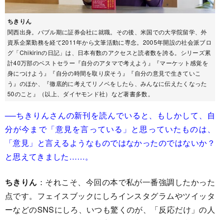
ちきりん
関西出身。バブル期に証券会社に就職。その後、米国での大学院留学、外
資系企業勤務を経て2011年から文筆活動に専念。2005年開設の社会派ブロ
グ「Chikirinの日記」は、日本有数のアクセスと読者数を誇る。シリーズ累
計40万部のベストセラー『自分のアタマで考えよう』『マーケット感覚を
身につけよう』『自分の時間を取り戻そう』『自分の意見で生きていこ
う』のほか、『徹底的に考えてリノベをしたら、みんなに伝えたくなった
50のこと』（以上、ダイヤモンド社）など著書多数。
──ちきりんさんの新刊を読んでいると、もしかして、自
分が今まで「意見を言っている」と思っていたものは、
「意見」と言えるようなものではなかったのではないか？
と思えてきました……。
ちきりん
：それこそ、今回の本で私が一番強調したかった
点です。フェイスブックにしろインスタグラムやツイッタ
ーなどのSNSにしろ、いつも驚くのが、「反応だけ」の人