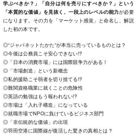
学ぶべきか？」「自分は何を売りにすべきか？」という
「本質的な価値」を見抜く、一段上のレベルの能力
が必要
になります。その力を「マーケット感覚」と命名し、解説
した初の本です。
◎“ジャパネットたかた”が本当に売っているものとは？
◎今後は公務員こそ安心できない!?
◎「日本の消費市場」には国際競争力がある！
◎「市場創造」という新概念
◎私的援助こそ弱者を切り捨てる!?
◎難関資格職業に就くことの危険性
◎英語の勉強はもう報われない!?
◎市場は「入れ子構造」になっている
◎就職市場でNPOに負けているビジネス部門
◎「非伝統的な価値」の出現
◎羽田空港に国際線が復活した驚きの真相とは？