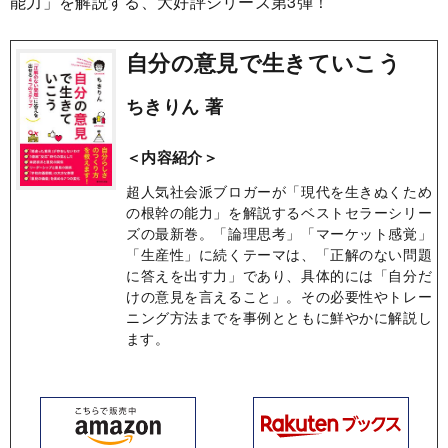
能力」を解説する、大好評シリーズ第3弾！
自分の意見で生きていこう
ちきりん 著
＜内容紹介＞
超人気社会派ブロガーが「現代を生きぬくため
の根幹の能力」を解説するベストセラーシリー
ズの最新巻。「論理思考」「マーケット感覚」
「生産性」に続くテーマは、「正解のない問題
に答えを出す力」であり、具体的には「自分だ
けの意見を言えること」。その必要性やトレー
ニング方法までを事例とともに鮮やかに解説し
ます。