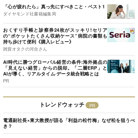
「心が疲れたら」真っ先にすべきこと・ベスト1
ダイヤモンド社書籍編集局
おくすり手帳と診察券24枚がスッキリ!セリア
の“ポケットたくさん収納ケース”病院の書類も
持ち歩けて便利《購入レビュー》
雑貨オタクの河合さん
AI時代に勝つグローバル経営の条件:海外拠点の
「見えない経営」からの脱却。「二層ERP」と
AIが導く、リアルタイム·データ統合戦略とは
PR
トレンドウォッチ
電通副社長×東大教授が語る「利益の松竹梅」なぜ松を狙うべ
き？