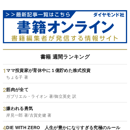
書籍 週間ランキング
ママ投資家が育休中に１億貯めた株式投資
ちょる子 著
筋肉が全て
ガブリエル・ライオン 著/御立英史 訳
嫌われる勇気
岸見一郎 著/古賀史健 著
DIE WITH ZERO 人生が豊かになりすぎる究極のルール