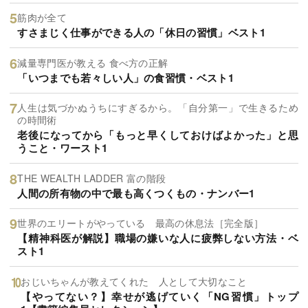
筋肉が全て
すさまじく仕事ができる人の「休日の習慣」ベスト1
減量専門医が教える 食べ方の正解
「いつまでも若々しい人」の食習慣・ベスト1
人生は気づかぬうちにすぎるから。「自分第一」で生きるため
の時間術
老後になってから「もっと早くしておけばよかった」と思
うこと・ワースト1
THE WEALTH LADDER 富の階段
人間の所有物の中で最も高くつくもの・ナンバー1
世界のエリートがやっている 最高の休息法［完全版］
【精神科医が解説】職場の嫌いな人に疲弊しない方法・ベ
スト1
おじいちゃんが教えてくれた 人として大切なこと
【やってない？】幸せが逃げていく「NG習慣」トップ