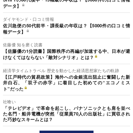
データ】
ダイヤモンド・口コミ情報
佐川急便の50代前半・課長級の年収は？【5000件の口コミ情
報データ】
佐藤優 知を磨く読書
【佐藤優の1分読書】国際秩序の再編が加速する中、日本が避
けなくてはならない「敵対シナリオ」とは？
経済学タイムトラベル 歴史を動かした経済思想家たちの軌跡
【江戸時代の貿易政策】海外への金銀流出阻止に奮闘した新
井白石、「双子の赤字」に着目した初めての“エコノミス
ト”だった
社喰い
「テレビデオ」で革命を起こし、パナソニックとも肩を並べ
た名門・船井電機が突然「従業員70人の出版社」に買収され
た巧妙なスキームとは？