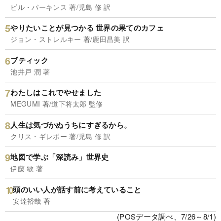
ビル・パーキンス 著/児島 修 訳
やりたいことが見つかる 世界の果てのカフェ
ジョン・ストレルキー 著/鹿田昌美 訳
ブティック
池井戸 潤 著
わたしはこれでやせました
MEGUMI 著/道下将太郎 監修
人生は気づかぬうちにすぎるから。
クリス・ギレボー 著/児島 修 訳
地図で学ぶ「深読み」世界史
伊藤 敏 著
頭のいい人が話す前に考えていること
安達裕哉 著
(POSデータ調べ、7/26～8/1)