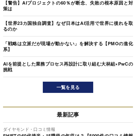
【警告】AIプロジェクトの60％が断念、失敗の根本原因と対
策は
【世界23カ国独自調査】なぜ日本はAI活用で世界に後れを取
るのか
「戦略は立派だが現場が動かない」を解決する【PMOの進化
系】
AIを前提とした業務プロセス再設計に取り組む大林組×PwCの
挑戦
一覧を見る
最新記事
ダイヤモンド・口コミ情報
SHIFTの60代後半・15職級の年収は？【5000件の口コミ情報