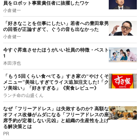
員をロボット事業責任者に抜擢したワケ
小倉健一
「好きなことを仕事にしたい」若者への豊田章男
の回答が正論すぎて、ぐうの音も出なかった
小倉健一
今すぐ昇進させたほうがいい社員の特徴・ベスト
1
本田淳也
「もう5回くらい食べてる」すき家の“やけくそ
メニュー”美味しすぎてライス追加注文した!「ク
ソ美味い」「好きすぎる」《実食レビュー》
ランチ命の山盛くん
なぜ「フリーアドレス」は失敗するのか? 高額な
オフィス改修がムダになる「フリーアドレスの座
席予約が定着しない元凶」と組織の生産性を上げ
る解決策とは
PR